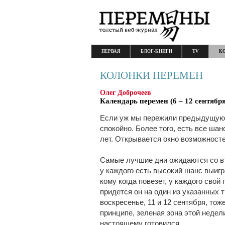
ПЕРВАЯ
БЛОГ-КНИГИ
TV
К
КОЛОНКИ ПЕРЕМЕН
Олег Доброчеев
Календарь перемен (6 – 12 сентября 
Если уж мы пережили предыдущую 
спокойно. Более того, есть все ша
лет. Открывается окно возможносте
Самые лучшие дни ожидаются со вто
у каждого есть высокий шанс выигра
кому когда повезет, у каждого свой
придется он на один из указанных 
воскресенье, 11 и 12 сентября, тож
принципе, зеленая зона этой недели
настоящему готовился.