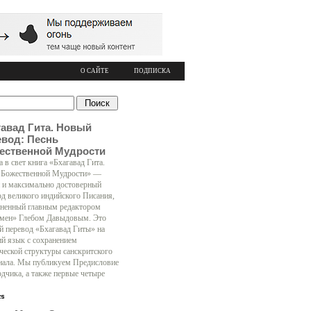
О САЙТЕ
ПОДПИСКА
гавад Гита. Новый
евод: Песнь
ественной Мудрости
 в свет книга «Бхагавад Гита.
 Божественной Мудрости» —
 и максимально достоверный
од великого индийского Писания,
ненный главным редактором
мен» Глебом Давыдовым. Это
й перевод «Бхагавад Гиты» на
ий язык с сохранением
ческой структуры санскритского
нала. Мы публикуем Предисловие
одчика, а также первые четыре