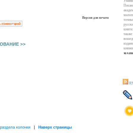
Упани
Писан
акаде
малоп
Версия для печати
точны
русск
книги:
также
вошед
ОВАНИЕ >>
издан
книжн
RS
раздела колонки
|
Наверх страницы