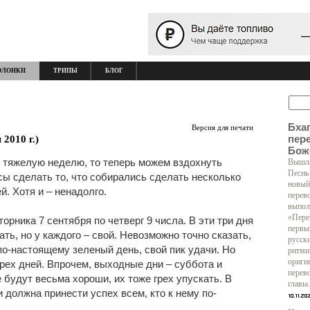
ОЛОНКИ
ТРИПЫ
БЛОГ
Бха
Версия для печати
пер
2010 г.)
Бож
тяжелую неделю, то теперь можем вздохнуть
Вышла
Песнь
нсы сделать то, что собирались сделать несколько
новый
й. Хотя и – ненадолго.
перев
выпол
«Пере
рника 7 сентября по четверг 9 числа. В эти три дня
первы
ть, но у каждого – свой. Невозможно точно сказать,
русск
 по-настоящему зеленый день, свой пик удачи. Но
ритми
ориги
трех дней. Впрочем, выходные дни – суббота и
перев
е будут весьма хороши, их тоже грех упускать. В
главы.
 должна принести успех всем, кто к нему по-