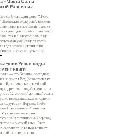
га «Места Силы
ской Равнины»
 проект Олега Давыдова "Места
/ Шаманские экскурсы", наконец,
стью издан в виде шеститомника.
 доступны для приобретения как в
ном, так и в электронном виде.
есть томов уже увидели свет и
ны для заказа и скачивания.
бности по ссылке чуть выше.
высшие Упанишады.
гмент книги
шады — это Веданта, последние,
нные тексты Вед (божественных
вений, полученных в глубокой
ации древними индийскими риши
рно за 12 столетий до нашей эры и
 устно передававшихся от одного
ца к другому). Перевод Глеба
ова 11 важнейший Упанишад
н Мукхья) — это первый
атурный (и ритмический) перевод
екстов на русский язык. Этот
д сохраняет не только точность
лений, но и их поэзию.