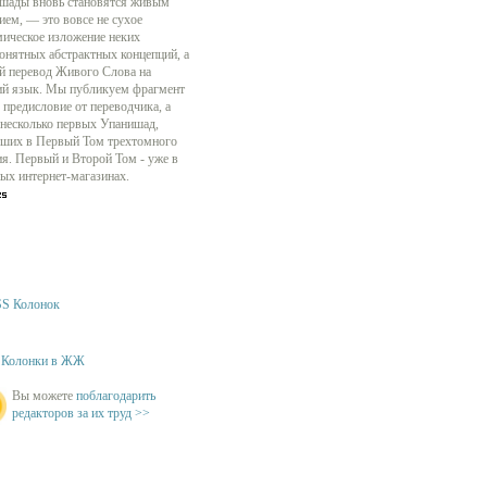
шады вновь становятся живым
ием, — это вовсе не сухое
мическое изложение неких
онятных абстрактных концепций, а
й перевод Живого Слова на
ий язык. Мы публикуем фрагмент
 предисловие от переводчика, а
 несколько первых Упанишад,
ших в Первый Том трехтомного
ия. Первый и Второй Том - уже в
ых интернет-магазинах.
S Колонок
Колонки в ЖЖ
Вы можете
поблагодарить
редакторов за их труд >>