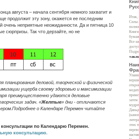
Кни
Рус
онца августа – начала сентября немного захватит и
Итак,
ще продолжит эту зону, окажется ее последним
Силы 
й очень неприятные неожиданности. Да и пятница 10
полно
е сюрпризы. Так что дерзайте, но не
Книги
бумаж
Все ш
доступ
Подро
Наи
Фра
Упани
верши
ля планирования деловой, творческой и физической
откро
имизации ущерба своему здоровью и максимизации
медит
даря преимущественно удаются деловые
приме
затем
ворческих задач. «
Желтые
» дни - отличаются
мудре
ером.Подробнее о Календаре Перемен читайте
Давыд
(кано
литер
этих т
консультации по Календарю Перемен.
перево
льную консультацию.
настав