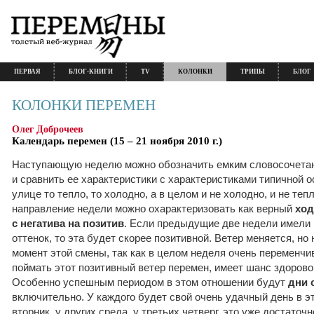
ПЕРВАЯ
БЛОГ-КНИГИ
TV
КОЛОНКИ
ТРИПЫ
БЛОГ
КОЛОНКИ ПЕРЕМЕН
Олег Доброчеев
Календарь перемен (15 – 21 ноября 2010 г.)
Наступающую неделю можно обозначить емким словосочетан
и сравнить ее характеристики с характеристиками типичной о
улице то тепло, то холодно, а в целом и не холодно, и не теп
направление недели можно охарактеризовать как верный
ход
с негатива на позитив
. Если предыдущие две недели имели
оттенок, то эта будет скорее позитивной. Ветер меняется, но
момент этой смены, так как в целом неделя очень переменчива
поймать этот позитивный ветер перемен, имеет шанс здорово
Особенно успешным периодом в этом отношении будут
дни 
включительно. У каждого будет свой очень удачный день в эт
вторник, у других среда, у третьих четверг, это уже достато