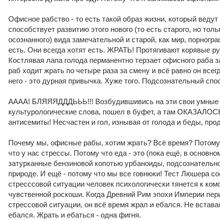
Офисное рабство - то есть такой образ жизни, который веду
способствует развитию этого нового (то есть старого, но тол
осознанного) вида замечательной и старой, как мир, порног
есть. Они всегда хотят есть. ЖРАТЬ! Протягивают корявые ру
Костлявая лапа голода перманентно терзает офисного раба з
раб ходит жрать по четыре раза за смену и всё равно он всег
него - это дурная привычка. Хуже того. Подсознательный спо
АААА! БЛЯЯЯДДДЬЬЬ!!! Возбудившивись на эти свои умные 
культурологические слова, пошел в буфет, а там ОКАЗАЛО
антисемиты! Несчастен и гол, изнывая от голода и беды, про
Почему мы, офисные рабы, хотим жрать? Всё время? Потому 
что у нас стрессы. Потому что еда - это (пока ещё, в основно
затурканные бензиновой копотью урбаноиды, подсознательно
природе. И ещё - потому что мы все говнюки! Тест Люшера со
стресссовой ситуации человек психологически тянется к ком
чувственной роскоши. Когда Древний Рим эпохи Империи пер
стрессовой ситуации, он всё время жрал и ебался. Не встава
ебался. Жрать и ебаться - одна фигня.