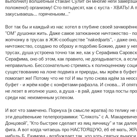
выполнил) волшебный стакан! Сулит он многие неги замёрзшем
положено!) организму! Сто пятьдесят, как с куста - ХВАТЬ! А
закусываешь... горяченьким..."
Вот так бы и каждый из нас хотел в глубине своей зачморён
"ОМ" душонки жить. Даже самое затюканное ничтожество - п
жопчонку в трусах в ЖЖ-сообществе "nakedparts", - даже оно,
ничтожество, создано по образу и подобию Божию, даже у нег
трусах, душа устроена точно так же, как у Серафима Саровско
Серафима, оно об этом, как правило, не догадывается, а если
неправильно. Бессознательно стремясь к полноценному соц
существованию на лоне подвига и природы, мы жрём в буфете
помогает же! Потому что не то! И мы тупо снова идём за нео
буфет - и жрём кофе с конфетами-рафаэла. И снова... И опять
не лезет в иголное ушко, а душа - в рай, даже тогда посты 
среди нас неизменным успехом.
И вот что замечено. Порнуха (в смысле жратва) по телику не
эти дешёвенькие телепрограммки: "Слякоть" с А. Макаревиче
Донцовой", "Кто быстрее сделает из яиц яичницу" и так далее
фига. А вот когда читаешь про НАСТОЯЩУЮ, ёб её мать, ЖРА
нибудь Б. Екимова - возбуждает так, что хоть святых выноси.