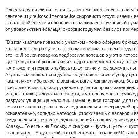
Совсем другая фигня - если ты, скажем, вкалываешь в лесу н
свитере и цигейковой телогрейке сноровисто отхуячиваешь в
поваленной ёлочки и сноровисто смахиваешь рукавицей рум
от удовольствия ебальца, сноровисто думая без слов приме
"В этом квартале повезло с участком - точно обойдём бригаду
звенящем от морозца и напоённом хвойным настоем воздухе 
это же Люська-повариха подбросила полешек в уютно потр
пузырящуюся оброненными из ведра каплями матушку-печку в 
толстожопа и нежна, эта Люська, ах, какие у неё замечател
Ах, как помешивает она душистое до обкончания и усёру гус
там, и лучок, ибо какое, в задницу, рагу с одним лучком, без
повторяю, и мясцо, соструганное с утра топором с заледенел
медвежатинка, и золотые шкварки, и янтарная слеза пряно с
лаврухой ушицы! Да мало ли!.. Намашешься топором (для Бо
потом не спеша в развалочку поднимаешься по скрипучей прис
основательно, солидно матерясь, отряхиваешь с валенок и в
раздеваешься, кряжисто садишся попой на лавку, снисходит
Клавку... То есть - на Люську. А она уже - шусть, шусть! - шуст
половником... А дух такой, что ёб его мать, товарищи! И само