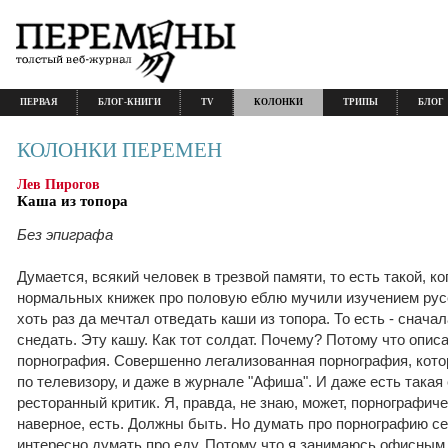
ПЕРВАЯ
БЛОГ-КНИГИ
TV
КОЛОНКИ
ТРИПЫ
БЛОГ
КОЛОНКИ ПЕРЕМЕН
Лев Пирогов
Каша из топора
Без эпиграфа
Думается, всякий человек в трезвой памяти, то есть такой, ко
нормальных книжек про половую еблю мучили изучением рус
хоть раз да мечтал отведать каши из топора. То есть - сначал
снедать. Эту кашу. Как тот солдат. Почему? Потому что опис
порнография. Совершенно легализованная порнография, кот
по телевизору, и даже в журнале "Афиша". И даже есть такая
ресторанный критик. Я, правда, не знаю, может, порнографиче
наверное, есть. Должны быть. Но думать про порнографию се
интересно думать про еду. Потому что я занимаюсь офисным