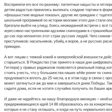
Восприняли его все по-разному: латентные нацысты и гитлер
детям радостью принялись выпекать сладкие тортики в форм
«фошшысткие модные показы», другие же граждане с тщате
школьной программой по истории мозгами этого дня стали оп
брезгали выйти на улицу, боясь неожиданной встречи с всё 
агрессивно настроенными адскими скинхедами в страшнейши
до сих пор непонятен этот страх русских людей. Чего скинов
преступников: насильников, убийц и воров, а не русских рас
прикидке.
А вот лицам с темной кожей и неевропейской внешности дейс
старшиться. В Рождество (так принято в наши дни шифроват
Гитлера) у правых радикалов появляется реальный повод ког
стоить учесть, что у большинства наших white power ns скин
продлевается вплоть до 25 числа, а в этом году в связи с ор
может затянуться аж до мая и завершиться днем Победы. Так
сидите дома, если не хотите случайно получить по башке ар
И даже не надейтесь на нашу благородную милицию – необъя
придерживающееся идей 14 88 образовалось из-за конкретны
которые я не стану оглашать, и когда на путь нормального в