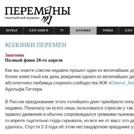
ПЕРВАЯ
БЛОГ-КНИГИ
TV
КОЛОНКИ
ТРИПЫ
БЛОГ
КОЛОНКИ ПЕРЕМЕН
Заштопик
Полный фэшн 20-го апреля
Как вы знаете совсем недавно прошел один из величайших дне
более известный как день рождения одного из величайших ди
абсолютного любимца спорного сообщества ЖЖ «
Glamur_fa
Адольфа Гитлера.
В России празднование этого «злейшего дня» приобрело поп
недавно. Поначалу он всего лишь пользовался спросом у та
правого движения и обычно сопровождался громкими пьянками
го апреля тщательно тогда скрывали, но все же от масс это 
удалось. Спустя 2-3 года об этом нестандартном празднике у