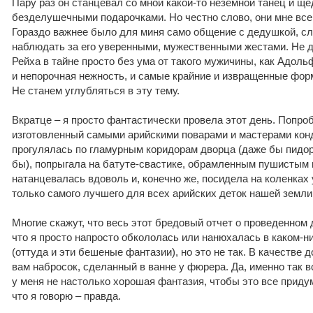
Пару раз он станцевал со мной какой-то неземной танец и щ
безделушечными подарочками. Но честно слово, они мне все 
Гораздо важнее было для миня само общение с дедушкой, сл
наблюдать за его уверенными, мужественными жестами. Не 
Рейха в тайне просто без ума от такого мужичины, как Адольф
и непорочная нежность, и самые крайние и извращенные фо
Не станем углубляться в эту тему.
Вкратце – я просто фантастически провела этот день. Попро
изготовленный самыми арийскими поварами и мастерами конд
прогулялась по гламурным коридорам дворца (даже бы пидо
бы), попрыгала на батуте-свастике, обрамленным пушистым 
натанцевалась вдоволь и, конечно же, посидела на коленках
только самого лучшего для всех арийских деток нашей земли
Многие скажут, что весь этот бредовый отчет о проведенном дн
что я просто напросто обкололась или нанюхалась в каком-ни
(оттуда и эти бешеные фантазии), но это не так. В качестве 
вам набросок, сделанный в ванне у фюрера. Да, именно так вс
у меня не настолько хорошая фантазия, чтобы это все приду
что я говорю – правда.