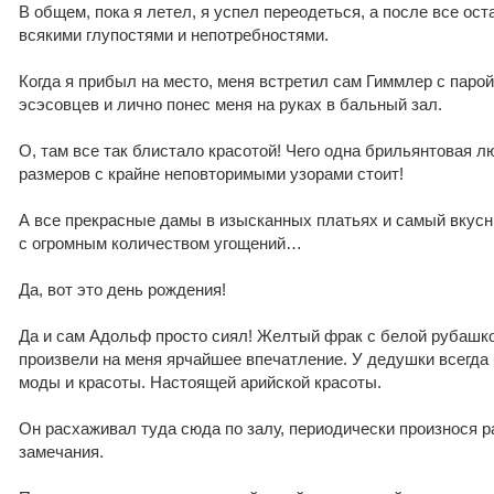
В общем, пока я летел, я успел переодеться, а после все о
всякими глупостями и непотребностями.
Когда я прибыл на место, меня встретил сам Гиммлер с паро
эсэсовцев и лично понес меня на руках в бальный зал.
О, там все так блистало красотой! Чего одна брильянтовая 
размеров с крайне неповторимыми узорами стоит!
А все прекрасные дамы в изысканных платьях и самый вкусн
с огромным количеством угощений…
Да, вот это день рождения!
Да и сам Адольф просто сиял! Желтый фрак с белой рубашк
произвели на меня ярчайшее впечатление. У дедушки всегда
моды и красоты. Настоящей арийской красоты.
Он расхаживал туда сюда по залу, периодически произнося 
замечания.