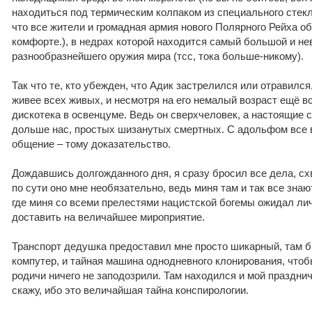
находиться под термическим колпаком из специального стекл
что все жители и громадная армия нового Полярного Рейха об
комфорте.), в недрах которой находится самый большой и н
разнообразнейшего оружия мира (тсс, тока больше-никому).
Так что те, кто убежден, что Адик застрелился или отравился
живее всех живых, и несмотря на его немалый возраст ещё вс
дискотека в освенцуме. Ведь он сверхчеловек, а настоящие 
дольше нас, простых шизанутых смертных. С адольфом все в
общение – тому доказательство.
Дождавшись долгожданного дня, я сразу бросил все дела, сх
по сути оно мне необязательно, ведь миня там и так все знаю
где миня со всеми прелестями нацистской богемы ожидал ли
доставить на величайшее мироприятие.
Транспорт дедушка предоставил мне просто шикарный, там бы
компутер, и тайная машина однодневного клонирования, что
родичи ничего не заподозрили. Там находился и мой празднич
скажу, ибо это величайшая тайна конспирологии.