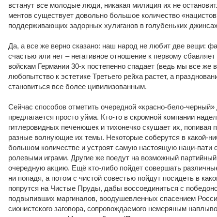
встанут все молодые люди, никакая милиция их не остановит.
ментов существует довольно большое количество «нацистов
поддерживающих задорных хулиганов в голубеньких джинсах
Да, а все же верно сказано: наш народ не любит две вещи: ф
счастью или нет – негативное отношение к первому сбавляет
войскам Германии 30-х постепенно спадает (ведь мы все же во
любопытство к эстетике Третьего рейха растет, а праздновани
становиться все более цивилизованным.
Сейчас способов отметить очередной «красно-бело-черный»
предлагается просто уйма. Кто-то в скромной компании наде
гитлеровидных печенюшек и тихонечко скушает их, попивая п
разные волнующие их темы. Некоторые соберутся в какой-ни
большом количестве и устроят самую настоящую наци-пати 
ролевыми играми. Другие же поедут на возможный партийный
очередную акцию. Ещё кто-либо пойдет совершать различны
ни попадя, а потом с чистой совестью пойдут посидеть в как
попрутся на Чистые Пруды, дабы воссоединиться с победон
подвыпивших маргиналов, воодушевленных спасением Росси
сионистского заговора, сопровождаемого немеряным наплыво