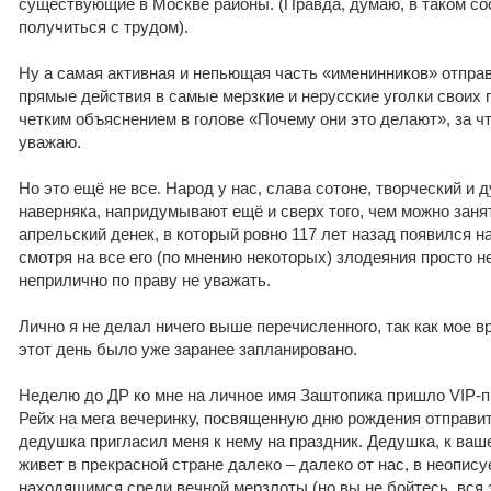
существующие в Москве районы. (Правда, думаю, в таком сос
получиться с трудом).
Ну а самая активная и непьющая часть «именинников» отпра
прямые действия в самые мерзкие и нерусские уголки своих г
четким объяснением в голове «Почему они это делают», за чт
уважаю.
Но это ещё не все. Народ у нас, слава сотоне, творческий и д
наверняка, напридумывают ещё и сверх того, чем можно заня
апрельский денек, в который ровно 117 лет назад появился на
смотря на все его (по мнению некоторых) злодеяния просто н
неприлично по праву не уважать.
Лично я не делал ничего выше перечисленного, так как мое 
этот день было уже заранее запланировано.
Неделю до ДР ко мне на личное имя Заштопика пришло VIP-
Рейх на мега вечеринку, посвященную дню рождения отправит
дедушка пригласил меня к нему на праздник. Дедушка, к ваш
живет в прекрасной стране далеко – далеко от нас, в неопис
находящимся среди вечной мерзлоты (но вы не бойтесь, вся 