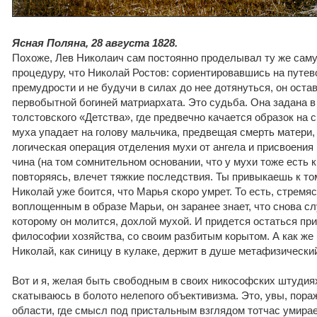
Ясная Поляна, 28 августа 1828.
Похоже, Лев Николаич сам постоянно проделывал ту же са
процедуру, что Николай Ростов: сориентировавшись на путе
премудрости и не будучи в силах до нее дотянуться, он оста
первобытной богиней матриархата. Это судьба. Она задана в
толстовского «Детства», где предвечно качается образок на с
муха упадает на голову мальчика, предвещая смерть матери,
логическая операция отделения мухи от ангела и присвоения
чина (на том сомнительном основании, что у мухи тоже есть к
повторяясь, влечет тяжкие последствия. Ты привыкаешь к том
Николай уже боится, что Марья скоро умрет. То есть, стремяс
воплощенным в образе Марьи, он заранее знает, что снова сл
которому он молится, дохлой мухой. И придется остаться пр
философии хозяйства, со своим разбитым корытом. А как же и
Николай, как синицу в кулаке, держит в душе метафизически
Вот и я, желая быть свободным в своих никософских штудия
скатываюсь в болото нелепого объективизма. Это, увы, пора
области, где смысл под пристальным взглядом тотчас умирае