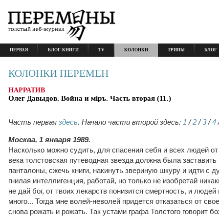
ПЕРВАЯ
БЛОГ-КНИГИ
TV
КОЛОНКИ
ТРИПЫ
БЛОГ
КОЛОНКИ ПЕРЕМЕН
НАРРАТИВ
Олег Давыдов. Война и мiръ. Часть вторая (11.)
Часть первая
здесь
.
Начало части второй здесь:
1
/
2
/
3
/
4
Москва, 1 января 1989.
Насколько можно судить, для спасения себя и всех людей от
века толстовская путеводная звезда должна была заставить
панталоны, сжечь книги, накинуть звериную шкуру и идти с д
гнилая интеллигенция, работай, но только не изобретай никак
не дай бог, от твоих лекарств понизится смертность, и люде
много... Тогда мне волей-неволей придется отказаться от сво
снова рожать и рожать. Так устами графа Толстого говорит б