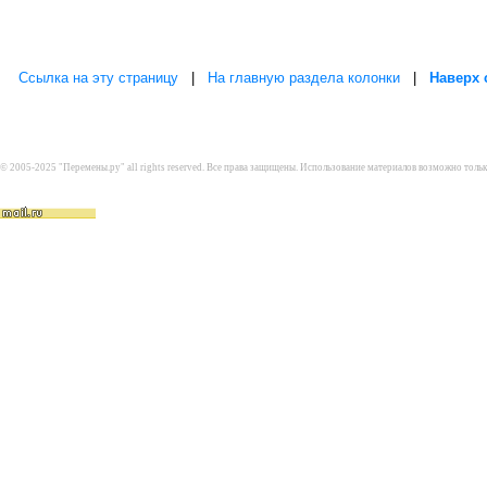
Ссылка на эту страницу
|
На главную раздела колонки
|
Наверх 
© 2005-2025 "Перемены.ру" all rights reserved. Все права защищены. Использование материалов возможно толь