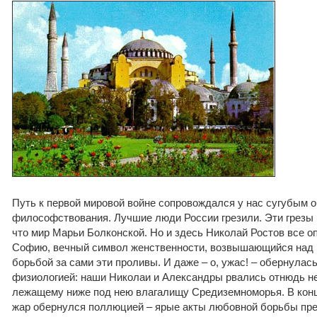
Путь к первой мировой войне сопровождался у нас сугубым 
философствования. Лучшие люди России грезили. Эти грезы 
что мир Марьи Болконской. Но и здесь Николай Ростов все о
Софию, вечный символ женственности, возвышающийся над 
борьбой за сами эти проливы. И даже – о, ужас! – обернула
физиологией: наши Николаи и Александры рвались отнюдь не
лежащему ниже под нею влагалищу Средиземноморья. В конц
жар обернулся поллюцией – ярые акты любовной борьбы пр