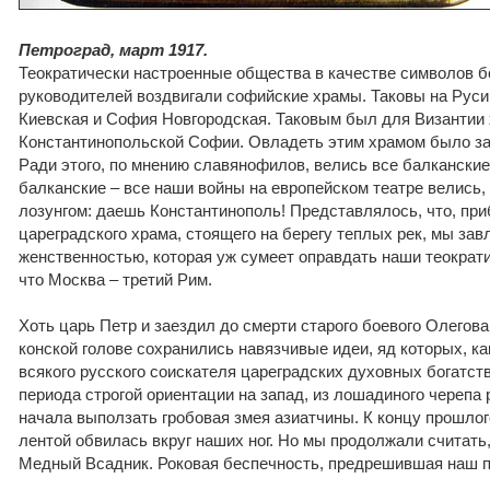
Петроград, март 1917.
Теократически настроенные общества в качестве символов б
руководителей воздвигали софийские храмы. Таковы на Руси
Киевская и София Новгородская. Таковым был для Византии
Константинопольской Софии. Овладеть этим храмом было за
Ради этого, по мнению славянофилов, велись все балканские
балканские – все наши войны на европейском театре велись, 
лозунгом: даешь Константинополь! Представлялось, что, при
цареградского храма, стоящего на берегу теплых рек, мы за
женственностью, которая уж сумеет оправдать наши теократи
что Москва – третий Рим.
Хоть царь Петр и заездил до смерти старого боевого Олегова
конской голове сохранились навязчивые идеи, яд которых, ка
всякого русского соискателя цареградских духовных богатст
периода строгой ориентации на запад, из лошадиного черепа 
начала выползать гробовая змея азиатчины. К концу прошлог
лентой обвилась вкруг наших ног. Но мы продолжали считать
Медный Всадник. Роковая беспечность, предрешившая наш п