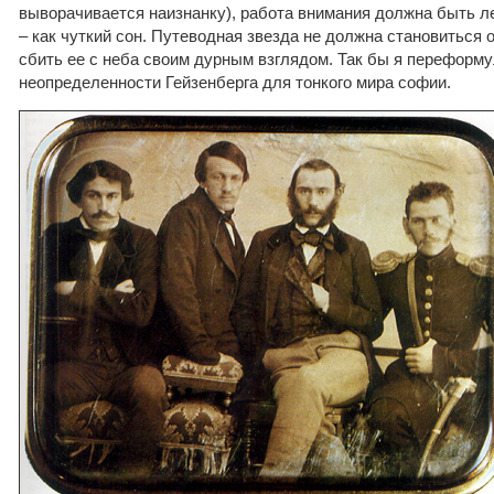
выворачивается наизнанку), работа внимания должна быть ле
– как чуткий сон. Путеводная звезда не должна становиться 
сбить ее с неба своим дурным взглядом. Так бы я переформ
неопределенности Гейзенберга для тонкого мира софии.