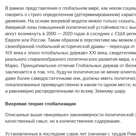
В рамках представления о глобальном мире, как неком социа
говорить о строго определенном (детерминированном) характ
движения. На основе вихревой модели можно только сказать
Америкой зоны повышенной политической устойчивости с вы
могут возникнуть в 2000 — 2020 годах в соседних с США реги
Европе или России. Таким образом в перспективе мы можем 
своеобразной глобальной исторической драмы – перехода от
XIX века к эпохе «глобальных держав» XXI века, свидетелями
реального спиралеобразного политического развития мира, о
Маркс. Принципиальное отличие Глобальных держав от Вели
заключается в том, что, будучи политически не менее влият
даже более самодостаточными они, должны иметь политичес
локализованные преимущественно в каком-то одном месте, ка
а равномерно распределенными по всему Земному шару.
Вихревая теория глобализации
Описанные выше «вихревые» закономерности политической 
качественный смыл, но и количественное содержание.
Установленные в последние сорок лет (начиная с трудов Рим