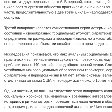
состоит из двух неравных частей. В перовой, составляющей 
цикла рост энергетики общества практически линейно связан 
части, продолжительностью в две трети цикла – наблюдаетс
социума.
Третий инвариант касается существования серии детермини
состояний – своеобразных «социальных атомов», характериз
определенными размерами и периодами жизни, но и масштаб
его населенности и объемами хозяйственного производства.
Исследования показывают, что максимальным социальным а
практически вся ее населенная сухопутная поверхность, ему
приблизительно 140-летний период общественной жизни. С
устойчивым макросоциальным образованием территории, с
с характерным периодом жизни в 60 лет, затем системы вели
отдельными штатами США и периодом жизни около 16 лет и т
Одним частным, но важным следствие этого инварианта явл
социальных хрононов, т.е. неделимых временных интервалов
истории», в ритмах которых протекает вся наша личная и об
лет, например, или периодов солнечной активности Чижевского