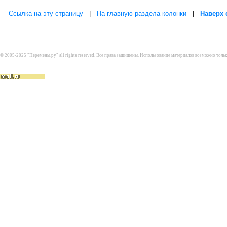
Ссылка на эту страницу
|
На главную раздела колонки
|
Наверх 
© 2005-2025 "Перемены.ру" all rights reserved. Все права защищены. Использование материалов возможно толь