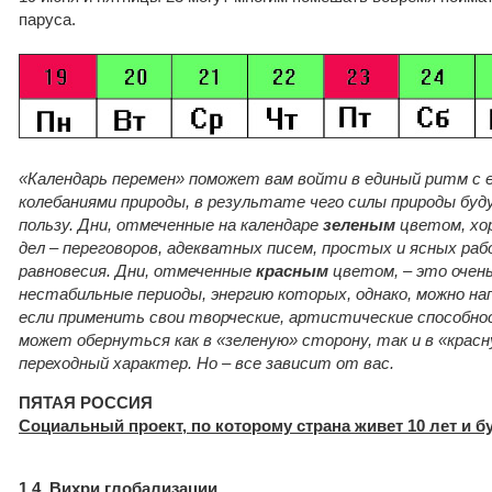
паруса.
«Календарь перемен» поможет вам войти в единый ритм с
колебаниями природы, в результате чего силы природы бу
пользу. Дни, отмеченные на календаре
зеленым
цветом, хо
дел – переговоров, адекватных писем, простых и ясных р
равновесия. Дни, отмеченные
красным
цветом, – это очен
нестабильные периоды, энергию которых, однако, можно нап
если применить свои творческие, артистические способно
может обернуться как в «зеленую» сторону, так
и в «крас
переходный характер. Но – все зависит от вас.
ПЯТАЯ РОССИЯ
Социальный проект, по которому страна живет 10 лет и б
1.4. Вихри глобализации