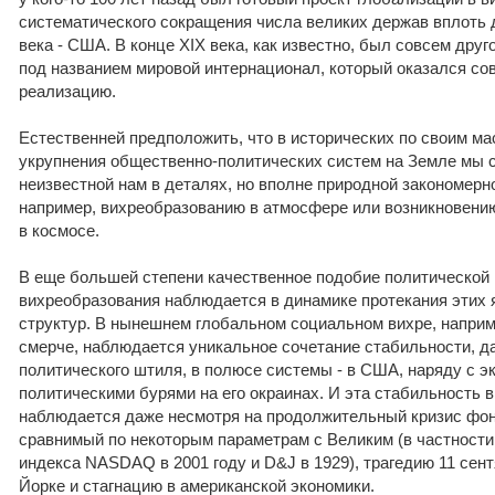
систематического сокращения числа великих держав вплоть д
века - США. В конце XIX века, как известно, был совсем друг
под названием мировой интернационал, который оказался со
реализацию.
Естественней предположить, что в исторических по своим м
укрупнения общественно-политических систем на Земле мы с
неизвестной нам в деталях, но вполне природной закономерн
например, вихреобразованию в атмосфере или возникновению
в космосе.
В еще большей степени качественное подобие политической 
вихреобразования наблюдается в динамике протекания этих я
структур. В нынешнем глобальном социальном вихре, наприм
смерче, наблюдается уникальное сочетание стабильности, д
политического штиля, в полюсе системы - в США, наряду с э
политическими бурями на его окраинах. И эта стабильность 
наблюдается даже несмотря на продолжительный кризис фо
сравнимый по некоторым параметрам с Великим (в частности
индекса NASDAQ в 2001 году и D&J в 1929), трагедию 11 сент
Йорке и стагнацию в американской экономики.