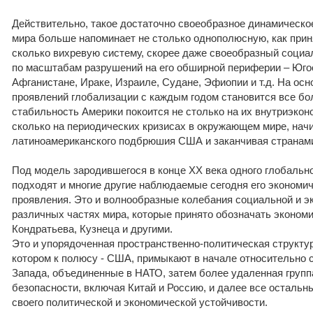
Действительно, такое достаточно своеобразное динамическо
мира больше напоминает не столько однополюсную, как приня
сколько вихревую систему, скорее даже своеобразный социа
по масштабам разрушений на его обширной периферии – Юго
Афганистане, Ираке, Израиле, Судане, Эфиопии и т.д. На ос
проявлений глобализации с каждым годом становится все бо
стабильность Америки покоится не столько на их внутриэкон
сколько на периодических кризисах в окружающем мире, нач
латиноамериканского подбрюшия США и заканчивая странами
Под модель зародившегося в конце XX века одного глобально
подходят и многие другие наблюдаемые сегодня его экономич
проявления. Это и волнообразные колебания социальной и э
различных частях мира, которые принято обозначать эконом
Кондратьева, Кузнеца и другими.
Это и упорядоченная пространственно-политическая структу
котором к полюсу - США, примыкают в начале относительно
Запада, объединенные в НАТО, затем более удаленная групп
безопасности, включая Китай и Россию, и далее все остальн
своего политической и экономической устойчивости.