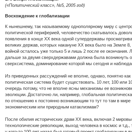
(«Политический класс», №5, 2005 год)
Восхождение к глобализации
К нынешнему, так называемому однополярному миру с цент
политической периферией, человечество скатывалось довол
появления в конце XX века одной супердержавы просматрива
великих держав, которых накануне XX века было на Земле 8,
войной осталось уже только 5 и лишь 2 после ее окончания. Л
дальше за двумя сверхдержавами должна была возникнуть о
сверхсистема, доминирование которой мы сегодня и наблюда
Из приведенных рассуждений не вполне, однако, понятно как 
политическая система будет существовать. 10 лет, 100 или 1
очередь потому, что не вполне ясны механизмы ее возникно
эволюции. Достаточно ли, например, глобальная политическ
по отношению к постоянно возникающим то тут то там в мире
экономическим или природным катаклизмам?
После обилия исторических драм XX века, включая 2 мировы
технологические революции, выход человека в космос и т.д., 
у кого-то 100 лет назад был готовый проект глобализации в 