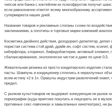
чипсов или банка с коктейлем из психофруктов получат шан
если равнозначно ответят всему многообразному ассортимент
супермаркета наших дней.
Названия товаров и рекламные слоганы схожи по воздействи
заклинаниями, а логотипы и торговые марки компаний аналог
Косметика двойного действия, дезодорант-депилятор, депил 
пористая система стэй драй, драйв ин, софт систем, ксилит, 
киберфлора, хлоринол, бифидобактерии, активный элемент, 
сбалансированное, экологически чистое и даже по цене 0,5.
Жевательная резинка из просто кондитерского изделия стал
пасты. Шампунь и кондиционер сплелись в неразлучных объя
всем истину «2 в 1». Оракулы индустрии развлечений знают, ч
предел.
С рынком культтоваров не выдержит конкуренции ни рынок на
порнографии (куда приятнее покупать и лицезреть ее в музеях
противных секс-лавчонках и замызганных кинотеатрах), ни р