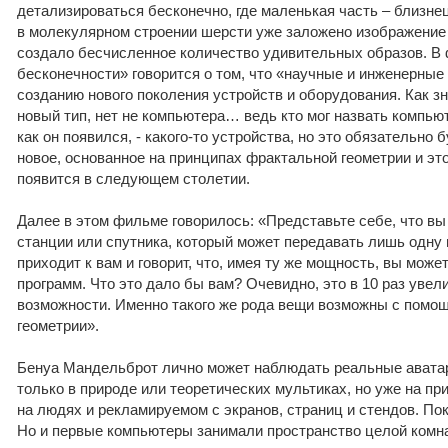
детализироваться бесконечно, где маленькая часть – близнец
в молекулярном строении шерсти уже заложено изображение
создало бесчисленное количество удивительных образов. В
бесконечности» говорится о том, что «научные и инженерные
созданию нового поколения устройств и оборудования. Как зн
новый тип, нет не компьютера… ведь кто мог назвать компью
как он появился, - какого-то устройства, но это обязательно 
новое, основанное на принципах фрактальной геометрии и эт
появится в следующем столетии.
Далее в этом фильме говорилось: «Представьте себе, что в
станции или спутника, который может передавать лишь одну п
приходит к вам и говорит, что, имея ту же мощность, вы може
программ. Что это дало бы вам? Очевидно, это в 10 раз уве
возможности. Именно такого же рода вещи возможны с помо
геометрии».
Бенуа Мандельброт лично может наблюдать реальные аватар
только в природе или теоретических мультиках, но уже на пр
на людях и рекламируемом с экранов, страниц и стендов. По
Но и первые компьютеры занимали пространство целой комн