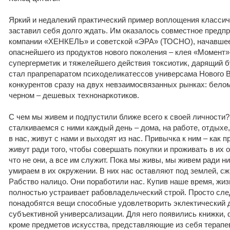
Яркий и недалекий практический пример воплощения классич
заставил себя долго ждать. Им оказалось совместное предп
компании «ХЕНКЕЛЬ» и советской «ЭРА» (ТОСНО), начавшее 
опаснейшего из продуктов нового поколения – клея «Момент
супергерметик и тяжелейшего действия токсиотик, дарящий б
стал прапрепаратом психоделикатессов универсама Нового В
конкурентов сразу на двух невзаимосвязанных рынках: белом
черном – дешевых технонаркотиков.
С чем мы живем и подпустили ближе всего к своей личности
сталкиваемся с ними каждый день – дома, на работе, отдыхе,
в нас, живут с нами и выходят из нас. Привычка к ним – как 
живут ради того, чтобы совершать покупки и проживать в их 
что не они, а все им служит. Пока мы живы, мы живем ради н
умираем в их окружении. В них нас оставляют под землей, сж
Рабство налицо. Они поработили нас. Купив наше время, жиз
полностью устраивает рабовладельческий строй. Просто с
понадобятся вещи способные удовлетворить эклектический д
субъективной универсализации. Для него появились книжки,
кроме предметов искусства, представляющие из себя терапе