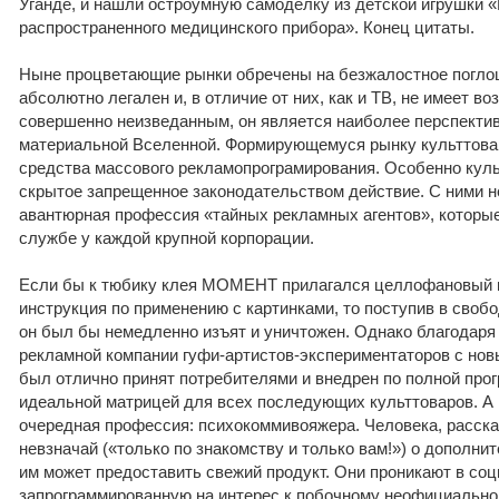
Уганде, и нашли остроумную самоделку из детской игрушки 
распространенного медицинского прибора». Конец цитаты.
Ныне процветающие рынки обречены на безжалостное погло
абсолютно легален и, в отличие от них, как и ТВ, не имеет во
совершенно неизведанным, он является наиболее перспекти
материальной Вселенной. Формирующемуся рынку культтов
средства массового рекламопрограмирования. Особенно кул
скрытое запрещенное законодательством действие. С ними 
авантюрная профессия «тайных рекламных агентов», которые
службе у каждой крупной корпорации.
Если бы к тюбику клея МОМЕНТ прилагался целлофановый п
инструкция по применению с картинками, то поступив в своб
он был бы немедленно изъят и уничтожен. Однако благодаря
рекламной компании гуфи-артистов-экспериментаторов с нов
был отлично принят потребителями и внедрен по полной прог
идеальной матрицей для всех последующих культтоваров. А 
очередная профессия: психокоммивояжера. Человека, расс
невзначай («только по знакомству и только вам!») о дополни
им может предоставить свежий продукт. Они проникают в соц
запрограммированную на интерес к побочному неофициально