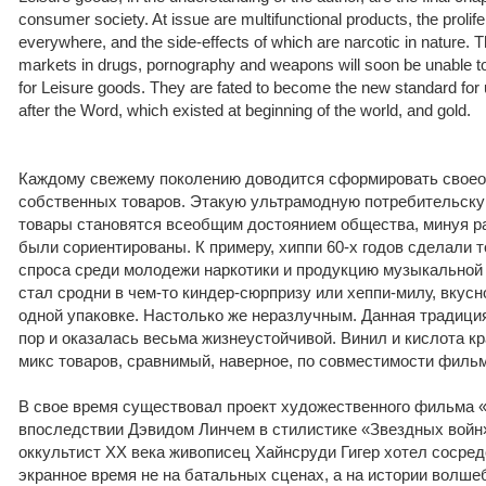
consumer society. At issue are multifunctional products, the prolifer
everywhere, and the side-effects of which are narcotic in nature. T
markets in drugs, pornography and weapons will soon be unable 
for Leisure goods. They are fated to become the new standard fo
after the Word, which existed at beginning of the world, and gold.
Каждому свежему поколению доводится сформировать свое
собственных товаров. Этакую ультрамодную потребительскую
товары становятся всеобщим достоянием общества, минуя ра
были сориентированы. К примеру, хиппи 60-х годов сделали
спроса среди молодежи наркотики и продукцию музыкальной 
стал сродни в чем-то киндер-сюрпризу или хеппи-милу, вкусн
одной упаковке. Настолько же неразлучным. Данная традиция
пор и оказалась весьма жизнеустойчивой. Винил и кислота 
микс товаров, сравнимый, наверное, по совместимости фильм
В свое время существовал проект художественного фильма
впоследствии Дэвидом Линчем в стилистике «Звездных войн»
оккультист XX века живописец Хайнсруди Гигер хотел сосре
экранное время не на батальных сценах, а на истории волше