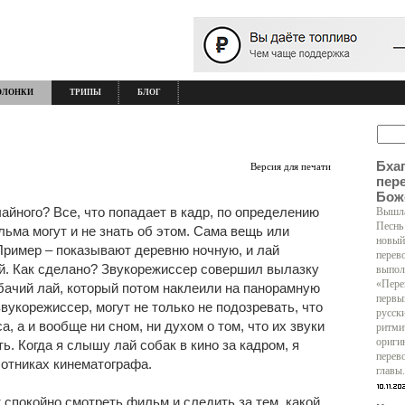
ОЛОНКИ
ТРИПЫ
БЛОГ
Бха
Версия для печати
пер
Бож
учайного? Все, что попадает в кадр, по определению
Вышла
Песнь
ьма могут и не знать об этом. Сама вещь или
новый
Пример – показывают деревню ночную, и лай
перев
ей. Как сделано? Звукорежиссер совершил вылазку
выпол
«Пере
бачий лай, который потом наклеили на панорамную
первы
звукорежиссер, могут не только не подозревать, что
русск
а, а и вообще ни сном, ни духом о том, что их звуки
ритми
ориги
ь. Когда я слышу лай собак в кино за кадром, я
перев
ботниках кинематографа.
главы.
т спокойно смотреть фильм и следить за тем, какой