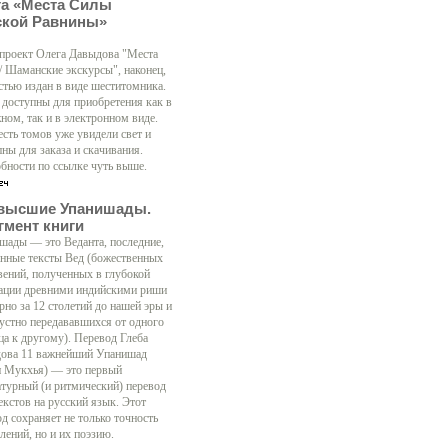
га «Места Силы
ской Равнины»
 проект Олега Давыдова "Места
/ Шаманские экскурсы", наконец,
стью издан в виде шеститомника.
 доступны для приобретения как в
ном, так и в электронном виде.
есть томов уже увидели свет и
ны для заказа и скачивания.
бности по ссылке чуть выше.
высшие Упанишады.
гмент книги
шады — это Веданта, последние,
нные тексты Вед (божественных
вений, полученных в глубокой
ации древними индийскими риши
рно за 12 столетий до нашей эры и
 устно передававшихся от одного
ца к другому). Перевод Глеба
ова 11 важнейший Упанишад
н Мукхья) — это первый
атурный (и ритмический) перевод
екстов на русский язык. Этот
д сохраняет не только точность
лений, но и их поэзию.