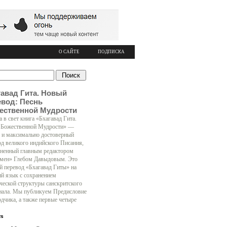
О САЙТЕ
ПОДПИСКА
гавад Гита. Новый
евод: Песнь
ественной Мудрости
 в свет книга «Бхагавад Гита.
 Божественной Мудрости» —
 и максимально достоверный
од великого индийского Писания,
ненный главным редактором
мен» Глебом Давыдовым. Это
й перевод «Бхагавад Гиты» на
ий язык с сохранением
ческой структуры санскритского
нала. Мы публикуем Предисловие
одчика, а также первые четыре