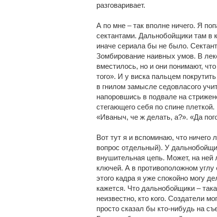
разговаривает.
А по мне – так вполне ничего. Я п
сектантами. Дальнобойщики там в к
иначе сериала бы не было. Сектант
Зомбирование наивных умов. В лек
вместилось, но и они понимают, что
того». И у виска пальцем покрути
в гнилом замысле седовласого учит
напоровшись в подвале на стрижен
стегающего себя по спине плеткой.
«Иваныч, че ж делать, а?». «Да пог
Вот тут я и вспоминаю, что ничего 
вопрос отдельный). У дальнобойщик
внушительная цепь. Может, на ней 
ключей. А в противоположном углу 
этого кадра я уже спокойно могу де
кажется. Что дальнобойщики – така
неизвестно, кто кого. Создатели мо
просто сказал бы кто-нибудь на съ