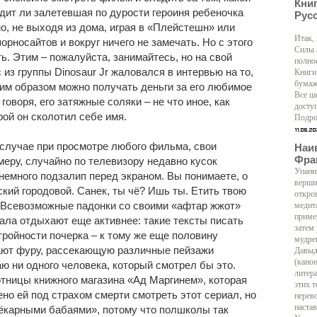
Кни
одит ли залетевшая по дурости героиня ребеночка
Рус
о, не выходя из дома, играя в «Плейстешн» или
Итак,
носайтов и вокруг ничего не замечать. Но с этого
Силы 
ь. Этим – пожалуйста, занимайтесь, но на свой
полно
 из группы Dinosaur Jr жаловался в интервью на то,
Книги
бумаж
аким образом можно получать деньги за его любимое
Все ш
 говоря, его затяжные соляки – не что иное, как
доступ
ой он сколотил себе имя.
Подро
 случае при просмотре любого фильма, свои
Наи
Фра
меру, случайно по телевизору недавно кусок
Упани
немного подзалип перед экраном. Вы понимаете, о
верши
ский городовой. Санек, ты чё? Ишь ты. Етить твою
откро
т. Всевозможные падонки со своими «афтар жжот»
медит
приме
ала отдыхают еще активнее: такие тексты писать
затем
стройности почерка – к тому же еще половину
мудре
ают фуру, рассекающую различные пейзажи
Давыд
(кано
аю ни одного человека, который смотрел бы это.
литер
отницы книжного магазина «Ад Маргинем», которая
этих т
ено ей под страхом смерти смотреть этот сериал, но
перево
настав
«ёкарными бабаями», потому что полшколы так