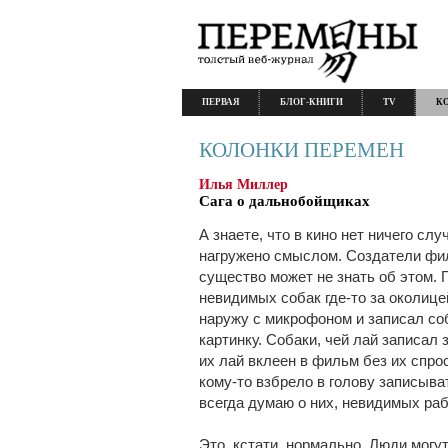
ПЕРВАЯ
БЛОГ-КНИГИ
TV
К
КОЛОНКИ ПЕРЕМЕН
Илья Миллер
Сага о дальнобойщиках
А знаете, что в кино нет ничего сл
нагружено смыслом. Создатели фил
существо может не знать об этом. 
невидимых собак где-то за околиц
наружу с микрофоном и записал со
картинку. Собаки, чей лай записал 
их лай вклеен в фильм без их спрос
кому-то взбрело в голову записыват
всегда думаю о них, невидимых ра
Это, кстати, нормально. Люди могу