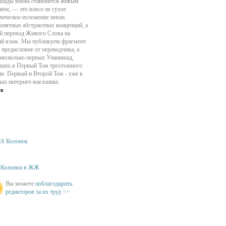
шады вновь становятся живым
ием, — это вовсе не сухое
мическое изложение неких
онятных абстрактных концепций, а
й перевод Живого Слова на
ий язык. Мы публикуем фрагмент
 предисловие от переводчика, а
 несколько первых Упанишад,
ших в Первый Том трехтомного
ия. Первый и Второй Том - уже в
ых интернет-магазинах.
S Колонок
Колонки в ЖЖ
Вы можете
поблагодарить
редакторов за их труд >>