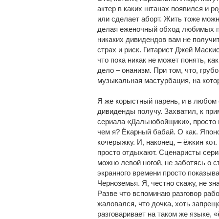
актер в каких штанах появился и р
или сделает аборт. Жить тоже можн
делая еженочный обход любимых пор
никаких дивидендов вам не получит
страх и риск. Гитарист Джей Маскис
что пока никак не может понять, к
дело – онанизм. При том, что, грубо
музыкальная мастурбация, на котор
Я же корыстный парень, и в любом
дивиденды получу. Захватил, к при
сериала «Дальнобойщики», просто 
чем я? Ёкарный бабай. О как. Япон
кочерыжку. И, наконец, – ёжкин ко
просто отдыхают. Сценаристы сери
можно левой ногой, не заботясь о 
экранного времени просто показыв
Черноземья. Я, честно скажу, не зн
Разве что вспоминаю разговор раб
жаловался, что дочка, хоть запрещ
разговаривает на таком же языке, 