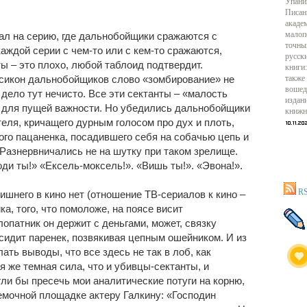
Упани
Писан
акаде
опал на серию, где дальнобойщики сражаются с
малоп
точны
аждой серии с чем-то или с кем-то сражаются,
русск
ы – это плохо, любой таблоид подтвердит.
книги:
сикон дальнобойщиков слово «зомбирование» не
также
вошед
 дело тут нечисто. Все эти сектанты – «малость
издан
ть для пущей важности. Но убедились дальнобойщики
книжн
еля, кричащего дурным голосом про дух и плоть,
ого пацаненка, посадившего себя на собачью цепь и
 Разнервничались не на шутку при таком зрелище.
оди ты!» «Ексель-моксель!». «Вишь ты!». «Эвона!».
RS
лишнего в кино нет (отношение ТВ-сериалов к кино –
а, того, что помоложе, на поясе висит
лопатник он держит с деньгами, может, связку
сидит паренек, позвякивая цепным ошейником. И из
лать выводы, что все здесь не так в лоб, как
я же темная сила, что и убивцы-сектанты, и
гли бы пресечь мои аналитические потуги на корню,
емочной площадке актеру Галкину: «Господин