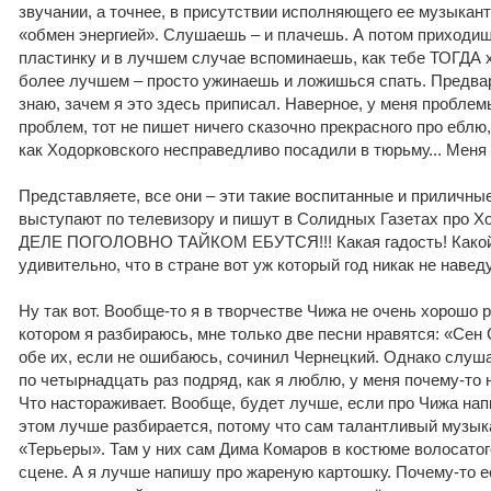
звучании, а точнее, в присутствии исполняющего ее музыкант
«обмен энергией». Слушаешь – и плачешь. А потом приходи
пластинку и в лучшем случае вспоминаешь, как тебе ТОГДА 
более лучшем – просто ужинаешь и ложишься спать. Предва
знаю, зачем я это здесь приписал. Наверное, у меня проблемы
проблем, тот не пишет ничего сказочно прекрасного про еблю, 
как Ходорковского несправедливо посадили в тюрьму... Меня 
Представляете, все они – эти такие воспитанные и приличны
выступают по телевизору и пишут в Солидных Газетах про 
ДЕЛЕ ПОГОЛОВНО ТАЙКОМ ЕБУТСЯ!!! Какая гадость! Какой
удивительно, что в стране вот уж который год никак не наве
Ну так вот. Вообще-то я в творчестве Чижа не очень хорошо р
котором я разбираюсь, мне только две песни нравятся: «Сен
обе их, если не ошибаюсь, сочинил Чернецкий. Однако слуш
по четырнадцать раз подряд, как я люблю, у меня почему-то 
Что настораживает. Вообще, будет лучше, если про Чижа на
этом лучше разбирается, потому что сам талантливый музыкан
«Терьеры». Там у них сам Дима Комаров в костюме волосатого
сцене. А я лучше напишу про жареную картошку. Почему-то 