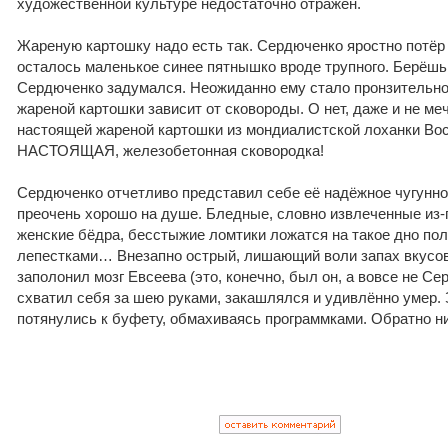
художественной культуре недостаточно отражён.
Жареную картошку надо есть так. Сердюченко яростно потёр н
осталось маленькое синее пятнышко вроде трупного. Берёш
Сердюченко задумался. Неожиданно ему стало пронзительно 
жареной картошки зависит от сковороды. О нет, даже и не ме
настоящей жареной картошки из мондиалистской лоханки Bocs
НАСТОЯЩАЯ, железобетонная сковородка!
Сердюченко отчетливо представил себе её надёжное чугунное
преочень хорошо на душе. Бледные, словно извлеченные из-
женские бёдра, бесстыжие ломтики ложатся на такое дно п
лепестками… Внезапно острый, лишающий воли запах вкусов
заполонил мозг Евсеева (это, конечно, был он, а вовсе не С
схватил себя за шею руками, закашлялся и удивлённо умер.
потянулись к буфету, обмахиваясь программками. Обратно ни