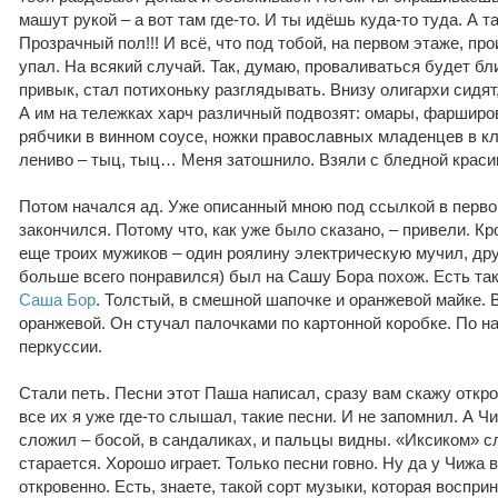
машут рукой – а вот там где-то. И ты идёшь куда-то туда. А та
Прозрачный пол!!! И всё, что под тобой, на первом этаже, про
упал. На всякий случай. Так, думаю, проваливаться будет бл
привык, стал потихоньку разглядывать. Внизу олигархи сидят,
А им на тележках харч различный подвозят: омары, фарширо
рябчики в винном соусе, ножки православных младенцев в кля
лениво – тыц, тыц… Меня затошнило. Взяли с бледной краси
Потом начался ад. Уже описанный мною под ссылкой в перво
закончился. Потому что, как уже было сказано, – привели. К
еще троих мужиков – один роялину электрическую мучил, друг
больше всего понравился) был на Сашу Бора похож. Есть та
Саша Бор
. Толстый, в смешной шапочке и оранжевой майке.
оранжевой. Он стучал палочками по картонной коробке. По н
перкуссии.
Стали петь. Песни этот Паша написал, сразу вам скажу открове
все их я уже где-то слышал, такие песни. И не запомнил. А Ч
сложил – босой, в сандаликах, и пальцы видны. «Иксиком» сл
старается. Хорошо играет. Только песни говно. Ну да у Чижа в
откровенно. Есть, знаете, такой сорт музыки, которая воспри