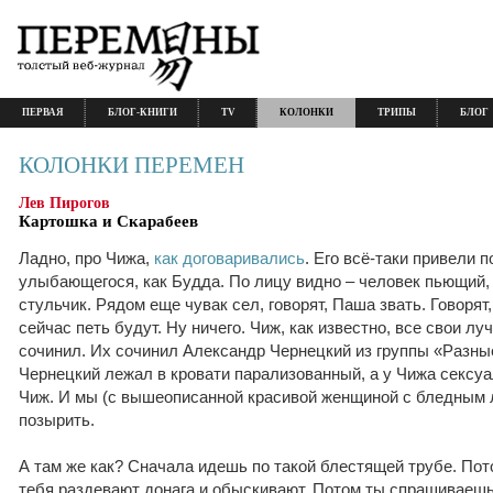
ПЕРВАЯ
БЛОГ-КНИГИ
TV
КОЛОНКИ
ТРИПЫ
БЛОГ
КОЛОНКИ ПЕРЕМЕН
Лев Пирогов
Картошка и Скарабеев
Ладно, про Чижа,
как договаривались
. Его всё-таки привели п
улыбающегося, как Будда. По лицу видно – человек пьющий,
стульчик. Рядом еще чувак сел, говорят, Паша звать. Говорят
сейчас петь будут. Ну ничего. Чиж, как известно, все свои л
сочинил. Их сочинил Александр Чернецкий из группы «Разны
Чернецкий лежал в кровати парализованный, а у Чижа сексу
Чиж. И мы (с вышеописанной красивой женщиной с бледным 
позырить.
А там же как? Сначала идешь по такой блестящей трубе. Пот
тебя раздевают донага и обыскивают. Потом ты спрашиваешь: