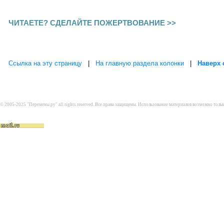
ЧИТАЕТЕ? СДЕЛАЙТЕ ПОЖЕРТВОВАНИЕ >>
Ссылка на эту страницу
|
На главную раздела колонки
|
Наверх 
© 2005-2025 "Перемены.ру" all rights reserved. Все права защищены. Использование материалов возможно толь