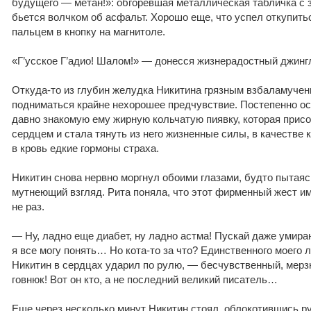
будущего — метан!»: обгоревшая металлическая табличка с
бьется волчком об асфальт. Хорошо еще, что успел откупит
пальцем в кнопку на магнитоле.
«Г’усское Г’адио! Шалом!» — донесся жизнерадостный джинг
Откуда-то из глубин желудка Никитина грязным взбаламуче
подниматься крайне нехорошее предчувствие. Постепенно о
давно знакомую ему жирную кольчатую пиявку, которая присо
сердцем и стала тянуть из него жизненные силы, в качеств
в кровь едкие гормоны страха.
Никитин снова нервно моргнул обоими глазами, будто пытая
мутнеющий взгляд. Рита поняла, что этот фирменный жест и
не раз.
— Ну, ладно еще диабет, ну ладно астма! Пускай даже умира
я все могу понять… Но кота-то за что? Единственного моего 
Никитин в сердцах ударил по рулю, — бесчувственный, мер
говнюк! Вот он кто, а не последний великий писатель…
Еще через несколько минут Никитин стоял, облокотившись ру