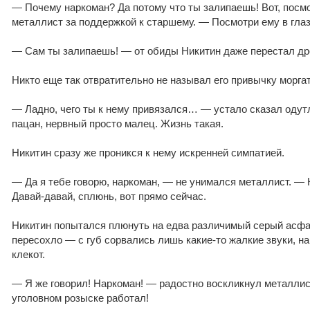
— Почему наркоман? Да потому что ты залипаешь! Вот, пос
металлист за поддержкой к старшему. — Посмотри ему в глаз
— Сам ты залипаешь! — от обиды Никитин даже перестал др
Никто еще так отвратительно не называл его привычку моргат
— Ладно, чего ты к нему привязался… — устало сказал од
пацан, нервный просто малец. Жизнь такая.
Никитин сразу же проникся к нему искренней симпатией.
— Да я тебе говорю, наркоман, — не унимался металлист. — 
Давай-давай, сплюнь, вот прямо сейчас.
Никитин попытался плюнуть на едва различимый серый асфал
пересохло — с губ сорвались лишь какие-то жалкие звуки, 
клекот.
— Я же говорил! Наркоман! — радостно воскликнул металлис
уголовном розыске работал!