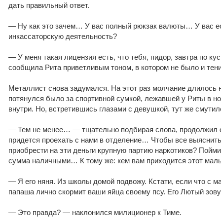
дать правильный ответ.
— Ну как это зачем… У вас полный рюкзак валюты… У вас е
инкассаторскую деятельность?
— У меня такая лицензия есть, что тебя, пидор, завтра по ку
сообщила Рита приветливым тоном, в котором не было и тени
Металлист снова задумался. На этот раз молчание длилось 
потянулся было за спортивной сумкой, лежавшей у Риты в но
внутри. Но, встретившись глазами с девушкой, тут же смутилс
— Тем не менее… — тщательно подбирая слова, продолжил о
придется проехать с нами в отделение… Чтобы все выяснить
приобрести на эти деньги крупную партию наркотиков? Пойми
сумма наличными… К тому же: кем вам приходится этот мал
— Я его няня. Из школы домой подвожу. Кстати, если что с 
папаша лично скормит ваши яйца своему псу. Его Лютый зовут
— Это правда? — наклонился милиционер к Тиме.