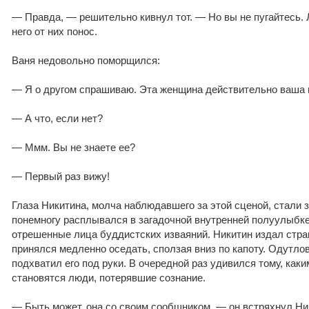
— Правда, — решительно кивнул тот. — Но вы не пугайтесь. 
него от них понос.
Ваня недовольно поморщился:
— Я о другом спрашиваю. Эта женщина действительно ваша 
— А что, если нет?
— Ммм. Вы не знаете ее?
— Первый раз вижу!
Глаза Никитина, молча наблюдавшего за этой сценой, стали 
понемногу расплывался в загадочной внутренней полуулыбк
отрешенные лица буддистских изваяний. Никитин издал стра
принялся медленно оседать, сползая вниз по капоту. Одутло
подхватил его под руки. В очередной раз удивился тому, как
становятся люди, потерявшие сознание.
— Быть может, она со своим сообщником, — он встряхнул Ни