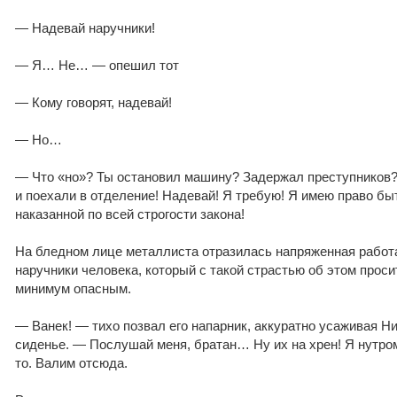
— Надевай наручники!
— Я… Не… — опешил тот
— Кому говорят, надевай!
— Но…
— Что «но»? Ты остановил машину? Задержал преступников?
и поехали в отделение! Надевай! Я требую! Я имею право бы
наказанной по всей строгости закона!
На бледном лице металлиста отразилась напряженная работа
наручники человека, который с такой страстью об этом проси
минимум опасным.
— Ванек! — тихо позвал его напарник, аккуратно усаживая Н
сиденье. — Послушай меня, братан… Ну их на хрен! Я нутром
то. Валим отсюда.