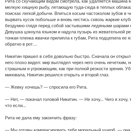
Рита со скучающим видом смотрела, как удаляется машина м
мелкую хищную рыбу, летающую туда-сюда в теплых облака
поисках легкой добычи. Впиться косым частоколом зубов в ч
вырвать кусок побольше и вновь нестись сквозь жаркие клуб
бездумно глядя перед собой застывшими ледяными шарами г
Девушка цокнула языком и надула пузырь из жевательной ре
тонкая пленка жвачки прилипла к губам, Рита подцепила ее 
обратно в рот…
Никитин пришел в себя довольно быстро. Сначала он открыл 
него плохо видел: мир выглядел через него очень нечетким, 
страшным и угрожающим, как при полной резкости зрения. У
миновала, Никитин решился открыть и второй глаз.
— Жевку хочешь? — спросила его Рита.
— Нет, — покачал головой Никитин. — Не хочу... Чего я хочу, 
что если...
Рита не дала ему закончить фразу:
— Мы готовы компенсировать тебе моральный ущерб, — она 