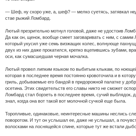
— Шеф, ну скоро уже, а, шеф? — мелко суетясь, затявкал не
стае рыжий Ломбард.
Лютый презрительно мотнул головой, даже не удостоив Лом
Да как он, щенок, вообще смеет заговаривать с ним, с самим
который укусил уже семь визжащих колес, волнующе пахнущи
двух из них даже прокатился, крепко вцепившись зубами, вр
оси, как сумасшедшая черная мочалка.
Лютый провел липким языком по выбитым клыкам, по ноющей
которая в последнее время постоянно кровоточила и в котор
гриль, добываемые его бандой в придорожной палатке у доб
осетина. Этих свидетельств его славы никто не сможет оспо
Ломбард стал борзеть в последнее время, сучий выблядок, 
знал, когда она вот такой вот молочной сучкой еще была.
Торопливые, одинаковые, неинтересные машины неслись слев
поворотом. И тут он услышал ее, даже не услышал, а почувс
волосками на лоснящейся спине, которые тут же встали дыб