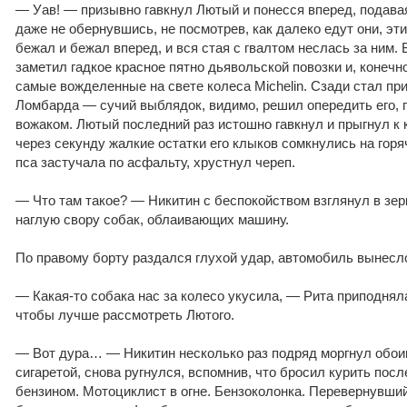
— Уав! — призывно гавкнул Лютый и понесся вперед, подава
даже не обернувшись, не посмотрев, как далеко едут они, эт
бежал и бежал вперед, и вся стая с гвалтом неслась за ним. 
заметил гадкое красное пятно дьявольской повозки и, конечно
самые вожделенные на свете колеса Michelin. Сзади стал пр
Ломбарда — сучий выблядок, видимо, решил опередить его, п
вожаком. Лютый последний раз истошно гавкнул и прыгнул к 
через секунду жалкие остатки его клыков сомкнулись на горя
пса застучала по асфальту, хрустнул череп.
— Что там такое? — Никитин с беспокойством взглянул в зер
наглую свору собак, облаивающих машину.
По правому борту раздался глухой удар, автомобиль вынесл
— Какая-то собака нас за колесо укусила, — Рита приподнял
чтобы лучше рассмотреть Лютого.
— Вот дура… — Никитин несколько раз подряд моргнул обоим
сигаретой, снова ругнулся, вспомнив, что бросил курить после
бензином. Мотоциклист в огне. Бензоколонка. Перевернувши