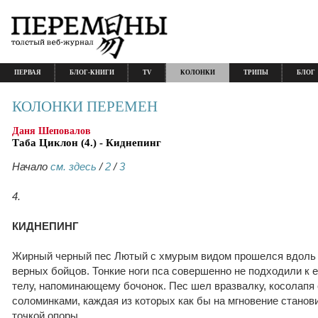
ПЕРВАЯ
БЛОГ-КНИГИ
TV
КОЛОНКИ
ТРИПЫ
БЛОГ
КОЛОНКИ ПЕРЕМЕН
Даня Шеповалов
Таба Циклон (4.) - Киднепинг
Начало
см. здесь
/
2
/
3
4.
КИДНЕПИНГ
Жирный черный пес Лютый с хмурым видом прошелся вдоль д
верных бойцов. Тонкие ноги пса совершенно не подходили к 
телу, напоминающему бочонок. Пес шел вразвалку, косолапя 
соломинками, каждая из которых как бы на мгновение станов
точкой опоры.