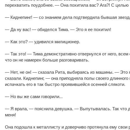
перехватить поудобнее. — Она похитила вас? Ага?! С целью
— Киднепинг! — со знанием дела подтвердила бывшая звезда
— Да ну вас! — обиделся Тима. — Это я ее похитил!
— Как это? — удивился милиционер.
— Так это! — Тима демонстративно отвернулся от него, всем
что он не намерен больше разговаривать.
— Нет, не он! — сказала Рита, выбираясь из машины. — Это я
сказали. Киднепинг, — она приподняла полы своего длинного 
испачкать его в так быстро проявившейся осенней слякоти.
— Но вы же сами говорили...
— Я врала, — пояснила девушка. — Выпутывалась. Так что 
меня!
Она подошла к металлисту и доверчиво протянула ему свои 