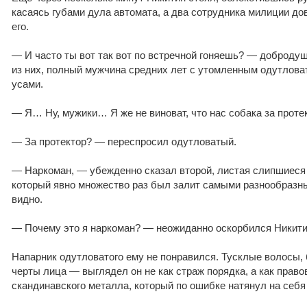
касаясь губами дула автомата, а два сотрудника милиции д
его.
— И часто ты вот так вот по встречной гоняешь? — доброду
из них, полный мужчина средних лет с утомленным одутлов
усами.
— Я… Ну, мужики… Я же не виноват, что нас собака за проте
— За протектор? — переспросил одутловатый.
— Наркоман, — убежденно сказал второй, листая слипшиеся
который явно множество раз был залит самыми разнообразн
видно.
— Почему это я наркоман? — неожиданно оскорбился Никити
Напарник одутловатого ему не понравился. Тусклые волосы, 
черты лица — выглядел он не как страж порядка, а как прав
скандинавского металла, который по ошибке натянул на себя