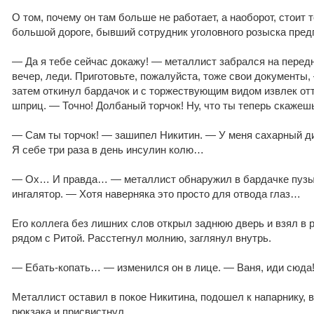
О том, почему он там больше не работает, а наоборот, стоит 
большой дороге, бывший сотрудник уголовного розыска пред
— Да я тебе сейчас докажу! — металлист забрался на перед
вечер, леди. Приготовьте, пожалуйста, тоже свои документы,
затем откинул бардачок и с торжествующим видом извлек от
шприц. — Точно! Долбаный торчок! Ну, что ты теперь скажеш
— Сам ты торчок! — зашипел Никитин. — У меня сахарный ди
Я себе три раза в день инсулин колю…
— Ох… И правда… — металлист обнаружил в бардачке пузы
ингалятор. — Хотя наверняка это просто для отвода глаз…
Его коллега без лишних слов открыл заднюю дверь и взял в 
рядом с Ритой. Расстегнул молнию, заглянул внутрь.
— Ебать-копать… — изменился он в лице. — Ваня, иди сюда
Металлист оставил в покое Никитина, подошел к напарнику, 
рюкзака и присвистнул.