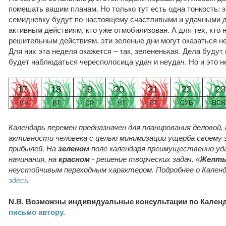
помешать вашим планам. Но только тут есть одна тонкость:
семидневку будут по-настоящему счастливыми и удачными для
активным действиям, кто уже отмобилизован. А для тех, кто н
решительным действиям, эти зеленые дни могут оказаться не
Для них эта неделя окажется – так, зелененькая. Дела будут 
будет наблюдаться чересполосица удач и неудач. Но и это не
Календарь перемен предназначен для планирования деловой,
активности человека с целью минимизации ущерба своему 
прибылей. На
зеленом
поле календаря преимущественно у
начинания, на
красном
- решение творческих задач. «
Желт
неустойчивым переходным характером. Подробнее о Кален
здесь.
N.B. Возможны индивидуальные консультации по Кален
письмо автору.