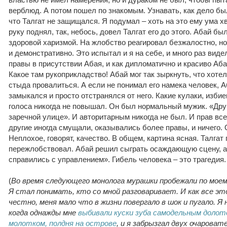
верблюд. А потом пошел по знакомым. Узнавать, как дело бы
что Талгат не защищался. Я подумал – хоть на это ему ума хв
руку поднял, так, небось, довел Талгат его до этого. Абай бы
здоровой харизмой. На жлобство реагировал безжалостно, но
и демонстративно. Это испытал и я на себе, и много раз вид
правы в присутствии Абая, и как дипломатично и красиво Аба
Какое там рукоприкладство! Абай мог так зыркнуть, что хоте
стыда провалиться. А если не понимал его намека человек, Аб
замыкался и просто отстранялся от него. Какие кулаки, изби
голоса никогда не повышал. Он был нормальный мужик. «Друг
заречной улице». И авторитарным никогда не был. И прав всег
другие иногда смущали, оказывались более правы, и ничего. 
Неплохое, говорят, качество. В общем, картина ясная. Талгат
пережлобствовал. Абай решил сыграть осаждающую сцену, а
справились с управлением». Гибель человека – это трагедия.
(
Во время следующего монолога мурашки пробежали по моем
Я стал понимать, кто со мной разговаривает. И как все эт
честно, меня мало что в жизни повергало в шок и пугало. Я 
когда однажды мне
выбивали куски зуба самодельным долот
молотком, полдня на острове
, и я забрызгал двух очароват