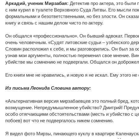
Аркадий, ученик Мирзабая:
Детектив про актера, это были
с ним курил в туалете Верховного Суда Литвы. Его мысли п
формальными и безответственными, но без злости. Он сказал
книгу и связь с нашим делом чисто по актеру.
Он общался «профессионально». Он бывший адвокат. Первое
очень человечным. «Судят литовские судьи – узбекского де
Словин расположил к себе, и мы разговорились. Он был за 
узнав мои аргументы, полностью переменил свое мнение. В
убийстве мы сомнению не подвергали. Общался он доброжел
Его книги мне не нравились, и новую я не искал. Ему этого не 
Из письма Леонида Словина автору:
«Альтернативная версия мирзабаевцев это полный бред, кот
возмущение. Непредумышленное убийство? Дмитрий! Преду
особо отягчающими обстоятельствами (месть и убийство с 
побоев) вот что не подвергалось никем сомнению.
Я видел фото Мирзы, пинающего куклу в квартире Каленауск