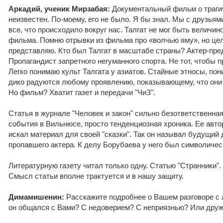
Аркадий, ученик Мирзабая:
Документальный фильм о трагич
неизвестен. По-моему, его не было. Я бы знал. Мы с друзья
все, что происходило вокруг нас. Талгат не мог быть величи
фильма. Помню отрывки из фильма про «волчью яму», но це
представляю. Кто был Талгат в масштабе страны? Актер-пре
Пропагандист запретного негуманного спорта. Не тот, чтобы 
Легко понимаю культ Талгата у азиатов. Стайные этносы, по
дико радуются любому проявлению, показывающему, что они 
Но фильм? Хватит газет и передачи "ЧиЗ".
Статья в журнале "Человек и закон" сильно безответственна
события в Вильнюсе, просто тенденциозная хроника. Ее авто
искал материал для своей "сказки". Так он называл будущий 
пропавшего актера. К делу Борубаева у него был символиче
Литературную газету читал только одну. Статью "Странники"
Смысл статьи вполне трактуется и в нашу защиту.
Димамишенин:
Расскажите подробнее о Вашем разговоре с
он общался с Вами? С недоверием? С неприязнью? Или дру