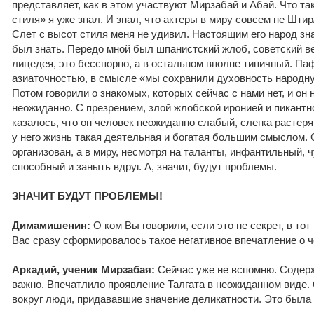
представляет, как в этом участвуют Мирзабай и Абай. Что та
стиля» я уже знал. И знал, что актеры в миру совсем не Шти
Слет с высот стиля меня не удивил. Настоящим его народ зна
был знать. Передо мной был шпанистский жлоб, советский в
лицедея, это бесспорно, а в остальном вполне типичный. Па
азиаточностью, в смысле «мы сохранили духовность народную
Потом говорили о знакомых, которых сейчас с нами нет, и он 
неожиданно. С презрением, злой жлобской иронией и пикантн
казалось, что он человек неожиданно слабый, слегка растер
у него жизнь такая деятельная и богатая большим смыслом.
организован, а в миру, несмотря на таланты, инфантильный, ч
способный и заныть вдруг. А, значит, будут проблемы.
ЗНАЧИТ БУДУТ ПРОБЛЕМЫ!
Димамишенин:
О ком Вы говорили, если это не секрет, в тот
Вас сразу сформировалось такое негативное впечатление о 
Аркадий, ученик Мирзабая:
Сейчас уже не вспомню. Содерж
важно. Впечатлило проявление Талгата в неожиданном виде. 
вокруг люди, придававшие значение деликатности. Это была 