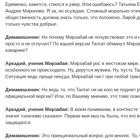
Еременко, кажется, спился и умер. Или ошибаюсь? Татьяна Е
Андрее Миронове. Я за, но осуждаю. Сложный морально-этич
общественность должна знать только, что положено. Лирой
только чувства добрые.
Димамишенин:
Но почему Мирзабай не почувствовал это и н
просто и не отлучил? По вашей версии Талгат обманул Мирза
коварнее?
Аркадий, ученик Мирзабая:
Мирзабай рос в жестоком мире.
особенного не происходило. Ну, дерутся мужики. Ну, пусть Тал
Ситуация ведь проще некуда. Мирзабай чист при любой трак
Димамишенин:
Но ведь то, что Талгат ни на кого не поднял р
официальной версии? Или, по Вашему мнению, это тоже лож
Аркадий, ученик Мирзабая:
В моем понимании, в контексте 
значит «значимо сказано». Первая моя мысль была, что его в
защищался.
Димамишенин:
Это принципиальный вопрос для многих. То,