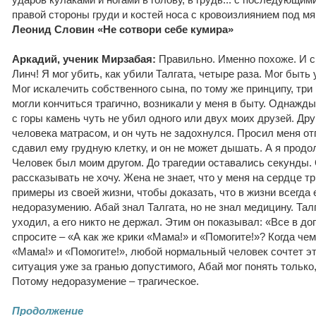
правой стороны груди и костей носа с кровоизлиянием под мя
Леонид Словин «Не сотвори себе кумира»
Аркадий, ученик Мирзабая:
Правильно. Именно похоже. И с
Линч! Я мог убить, как убили Талгата, четыре раза. Мог быть у
Мог искалечить собственного сына, по тому же принципу, три
могли кончиться трагично, возникали у меня в быту. Однаж
с горы камень чуть не убил одного или двух моих друзей. Дру
человека матрасом, и он чуть не задохнулся. Просил меня отп
сдавил ему грудную клетку, и он не может дышать. А я продо
Человек был моим другом. До трагедии оставались секунды.
рассказывать не хочу. Жена не знает, что у меня на сердце т
примеры из своей жизни, чтобы доказать, что в жизни всегда
недоразумению. Абай знал Талгата, но не знал медицину. Тал
уходил, а его никто не держал. Этим он показывал: «Все в д
спросите – «А как же крики «Мама!» и «Помогите!»? Когда че
«Мама!» и «Помогите!», любой нормальный человек сочтет это
ситуация уже за гранью допустимого, Абай мог понять только,
Потому недоразумение – трагическое.
Продолжение