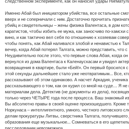
следственном эксперименте, как он наносил удары Нигматул
Именно Абай был инициатором убийства, все остальные смот
вверх и не соперничали с ним. Достаточно прочитать призна
убийц и свидетельницы – жены физика Валентаса, в дом кот
каратистов, чтобы избить ее мужа, как заносчиво по-хамски с
вино, и как тактично вел себя по отношению к хозяевам сове
чтобы понять, как Абай наливался злобой и ненавистью к Талг
вечер, когда Абай потерял Талгата, можно представить, что с
Неудивительно после этого, что первые слова Абая, когда он
вернулся из дома Валентаса к Каленаускасам и увидел акте
возвращения в квартире, были «Бей!». Он первый бросился с 
этой секунды дальнейшее стало уже неотвратимым... Все, кт
рассказывают об этом одинаково. А насчет Аркадия, ученика
рассказывающего о том, как он курил со мной на суде… Я не 
материалам дела. Детектив (не документы из дела), посвящ
только через ЧЕТЫРЕ года после процесса. Ваш знакомый и
Вы абсолютно правы в своей оценке произошедшего. Кроме т
Норкунаса – интеллигентного, умного, честного литовского 
делам прокуратуры Литвы, сверстника Талгата, получившего
образования еще музыкальное... Сомневаться в его щепетиль
расследовании невозможно».