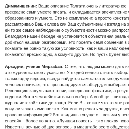
Димамишенин:
Ваше описание Талгата очень литературное.
прекрасно сами умеете писать, и складывается впечатление
образованного и умного. Это не комплимент, а просто констат
рассматриваю Ваши слова как Ваш субъективный взгляд на э
ей то же самое наблюдение о субъективности можно распрос
Благодаря нашей беседе не установится объективная реально
добиться нашими разговорами, это посеять семя сомнения в
показать ее ровно такую же условность, как и ваши наблюден
покажется ересью одно, а кому-то другое. Но пусть будет вы
Аркадий, ученик Мирзабая:
С тем, что людям можно дать вы
это журналистское лукавство. У людей нельзя отнять выбор.
только одну версию, всегда найдутся самостоятельно думающ
человек понимает, что пропагандируется абсурд, и выбирает 
Революцию задумывают гении, совершают фанатики, а резул
подонки. Вот в чем действительно выбор. А вообще – никогд
журналистской этики до конца. Если Вы хотите что-то мне ра
хочу ли я знать именно это. Как можно решать за других, в ч
право на информацию? Вот «видишь тонущего – возьми у него
спасай» – более понятно. «Лучшая новость – это плохая ново
Известны вечные общие вопросы в масштабе всего общества