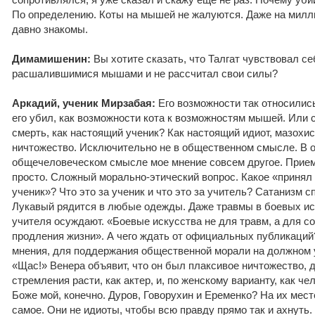
По определению. Коты на мышей не жалуются. Даже на милли
давно знакомы.
Димамишенин:
Вы хотите сказать, что Талгат чувствовал се
расшалившимися мышами и не рассчитал свои силы?
Аркадий, ученик Мирзабая:
Его возможности так относились
его убил, как возможности кота к возможностям мышей. Или 
смерть, как настоящий ученик? Как настоящий идиот, мазохис
ничтожество. Исключительно не в общественном смысле. В 
общечеловеческом смысле мое мнение совсем другое. Прием
просто. Сложный морально-этический вопрос. Какое «принял 
ученик»? Что это за ученик и что это за учитель? Сатанизм с
Лукавый рядится в любые одежды. Даже травмы в боевых ис
учителя осуждают. «Боевые искусства не для травм, а для с
продления жизни». А чего ждать от официальных публикаций
мнения, для поддержания общественной морали на должном 
«Щас!» Венера объявит, что он был плаксивое ничтожество, 
стремления расти, как актер, и, по женскому варианту, как ч
Боже мой, конечно. Дуров, Говорухин и Еременко? На их мест
самое. Они не идиоты, чтобы всю правду прямо так и ахнуть.