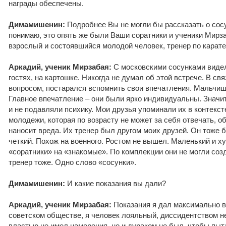
награды обеспечены.
Димамишенин:
Подробнее Вы не могли бы рассказать о сос
понимаю, это опять же были Ваши соратники и ученики Мирза
взрослый и состоявшийся молодой человек, тренер по карате
Аркадий, ученик Мирзабая:
С московскими сосунками виде
гостях, на картошке. Никогда не думал об этой встрече. В св
вопросом, постарался вспомнить свои впечатления. Мальчи
Главное впечатление – они были ярко индивидуальны. Значит
и не подавляли психику. Мои друзья упоминали их в контекст
молодежи, которая по возрасту не может за себя отвечать, 
наносит вреда. Их тренер был другом моих друзей. Он тоже б
четкий. Похож на военного. Ростом не вышел. Маленький и х
«соратники» на «знакомые». По комплекции они не могли соз
тренер тоже. Одно слово «сосунки».
Димамишенин:
И какие показания вы дали?
Аркадий, ученик Мирзабая:
Показания я дал максимально в
советском обществе, я человек лояльный, диссидентством не
властью не имел намерения, но и дураком не был, чтобы пыта