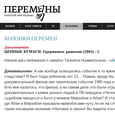
ПЕРВАЯ
БЛОГ-КНИГИ
TV
КОЛОНКИ
ТРИПЫ
БЛОГ
КОЛОНКИ ПЕРЕМЕН
Димамишенин
ЦЕННЫЕ БУМАГИ. Одержимые джинами (2003) - 2.
Начало расследования о смерти Талгата Нигматулина -
зд
Димамишенин:
А как вообще освещались события в то врем
следствие? Я был тогда ребенком лет 13… Помню, вроде бы 
документальный фильм про трагические события 1985 года 
Или мне казалось, что фильм, а на самом деле это были отр
документальных съемок разных людей в ТВ-передаче «Челов
судебном процессе и быте учеников Мирзабая и Абая? И стат
где Абая и Мирзабая называли мракобесами чуть ли не на сл
также носившем название «Человек и закон»! Вы видели эти