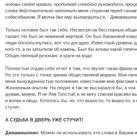
головы своею кровью, продолжая спокойно руководить про
слова действительно наполнили меня страхом перед свои
собеседником. Я молча дал ему выговориться
, - Димамишени
Только человек был так себе. Несмотря на бесспорные обще
талант. Не был он невинной жертвой. Он был банановой кожу
люди поскользнулись, вот что досадно. Известный уровень 
кого-то, а он затылком об камень. Был бы алкаш какой типичны
Общественный резонанс и круги на воде.
Полностью отдаю себе отчет в том, что звучит такая фраза н
Но это только с точки зрения общественной морали. Моя ли
меня вынужденностью положения, известными мне фактами и
Жизненным опытом. На людях я так не высказался бы, а «на 
думаю, можно. Я не Лев Толстой, и не могу совсем красиво 
и волки и овцы. Хотелось бы, но, что выросло, то выросло, а
стучит.
А СУДЬБА В ДВЕРЬ УЖЕ СТУЧИТ!
Димамишенин:
Можно ли использовать эти слова в Вашем 