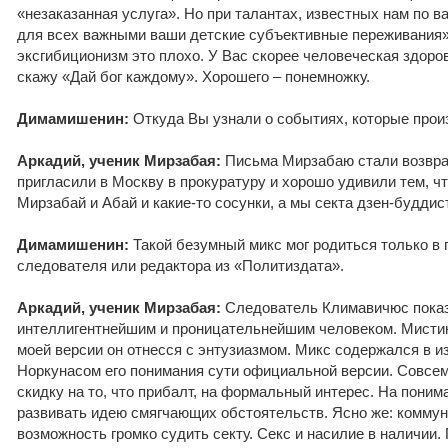
«незаказанная услуга». Но при талантах, известных нам по в
для всех важными ваши детские субъективные переживания» 
эксгибиционизм это плохо. У Вас скорее человеческая здоро
скажу «Дай бог каждому». Хорошего – понемножку.
Димамишенин:
Откуда Вы узнали о событиях, которые про
Аркадий, ученик Мирзабая:
Письма Мирзабаю стали возвра
пригласили в Москву в прокуратуру и хорошо удивили тем, что
Мирзабай и Абай и какие-то сосунки, а мы секта дзен-буддис
Димамишенин:
Такой безумный микс мог родиться только в 
следователя или редактора из «Политиздата».
Аркадий, ученик Мирзабая:
Следователь Климавичюс пока
интеллигентнейшим и проницательнейшим человеком. Мистика
моей версии он отнесся с энтузиазмом. Микс содержался в 
Норкунасом его понимания сути официальной версии. Совсе
скидку на то, что прибалт, на формальный интерес. На пони
развивать идею смягчающих обстоятельств. Ясно же: коммун
возможность громко судить секту. Секс и насилие в наличии.