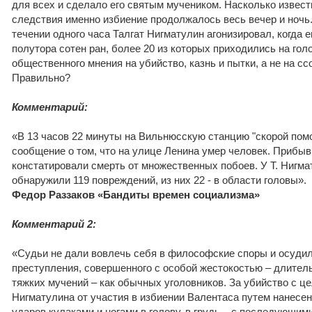
для всех и сделало его святым мучеником. Насколько извес
следствия именно избиение продолжалось весь вечер и ночь. 
течении одного часа Талгат Нигматулин агонизировал, когда
полутора сотен ран, более 20 из которых приходились на гол
общественного мнения на убийство, казнь и пытки, а не на с
Правильно?
Комментарий:
«В 13 часов 22 минуты на Вильнюсскую станцию "скорой пом
сообщение о том, что на улице Ленина умер человек. Прибы
констатировали смерть от множественных побоев. У Т. Нигма
обнаружили 119 повреждений, из них 22 - в области головы».
Федор Раззаков «Бандиты времен социализма»
Комментарий 2:
«Судьи не дали вовлечь себя в философские споры и осуди
преступления, совершенного с особой жестокостью – длител
тяжких мучений – как обычных уголовников. За убийство с це
Нигматулина от участия в избиении Валентаса путем нанесен
ударов кулаками и ногами в голову, в грудь... с последующи