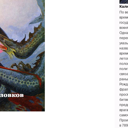
Кал
По в
врем
госу
вокн
Одна
пере
указ
назв
врем
лето
полов
поли
связ
раньш
Рожд
фраг
прос
битв
пред
врага
само
Прои
в 789