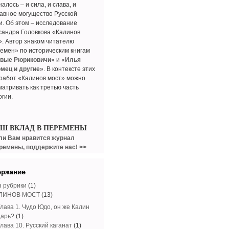
алось – и сила, и слава, и
авное могущество Русской
и. Об этом – исследование
сандра Головкова «Калинов
». Автор знаком читателю
емен» по историческим книгам
вые Рюриковичи»
и
«Илья
мец и другие»
. В контексте этих
 работ «Калинов мост» можно
матривать как третью часть
огии.
АШ ВКЛАД В ПЕРЕМЕНЫ
ли Вам нравится журнал
ремены, поддержите нас! >>
ержание
з рубрики
(1)
ЛИНОВ МОСТ
(13)
Глава 1. Чудо Юдо, он же Калин
царь?
(1)
лава 10. Русский каганат
(1)