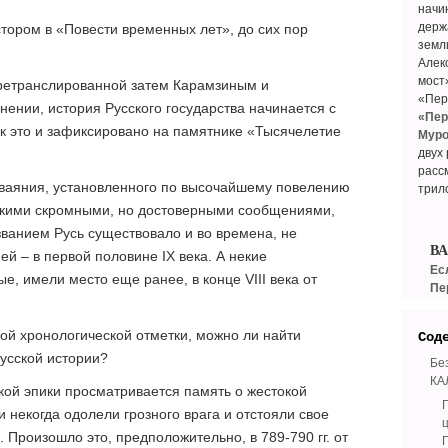
начин
держ
тором в «Повести временных лет», до сих пор
земл
Алек
мост
 ретранслированной затем Карамзиным и
«Пер
нении, история Русского государства начинается с
«Пер
ак это и зафиксировано на памятнике «Тысячелетие
Муро
двух
расс
зваяния, установленного по высочайшему повелению
трил
лькими скромными, но достоверными сообщениями,
званием Русь существовало и во времена, не
В
й – в первой половине IX века. А некие
Ес
е, имели место еще ранее, в конце VIII века от
Пе
ой хронологической отметки, можно ли найти
Сод
русской истории?
Бе
КА
ой эпики просматривается память о жестокой
и некогда одолели грозного врага и отстояли свое
Произошло это, предположительно, в 789-790 гг. от
Г