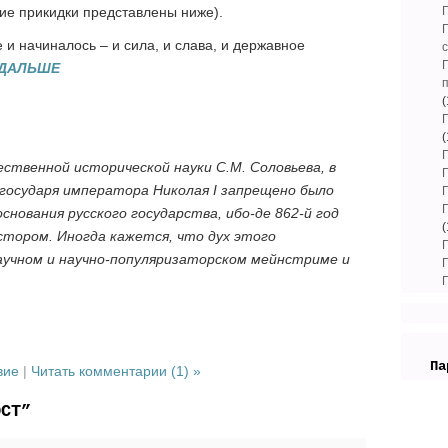
кие прикидки представлены ниже).
е и начиналось – и сила, и слава, и державное
 ДАЛЬШЕ
п
(
(
ественной исторической науки С.М. Соловьева, в
 государя императора Николая I запрещено было
снования русского государства, ибо-де 862-й год
(
тором. Иногда кажется, что дух этого
учном и научно-популяризаторском мейнстриме и
Па
вие
|
Читать комментарии (1) »
ОСТ”