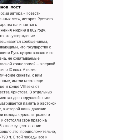
инов мост
ерсии автора «Повести
енных лет», история Русского
дарства начинается с
яжения Рюрика в 862 году.
ко это утверждение
вешивается сообщениями,
ывающими, что государство с
анием Русь существовало и во
ена, не охватываемые
писной хронологией – в первой
ине IX века. А некие
тические сюжеты, с ним
анные, имели место еще
е, в конце VIII века от
ества Христова. В отдельных
ментах древнерусской эпики
матривается память о жестокой
е, в которой наши далекие
ки некогда одолели грозного
 и отстояли свое право на
бытное существование.
зошло это, предположительно,
-790 гг. С той победы все и