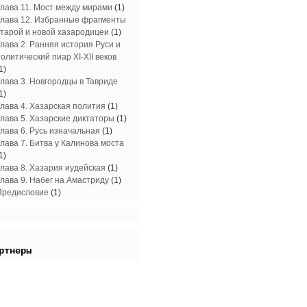
Глава 11. Мост между мирами
(1)
Глава 12. Избранные фрагменты
старой и новой хазародицеи
(1)
Глава 2. Ранняя история Руси и
олитический пиар XI-XII веков
1)
Глава 3. Новгородцы в Тавриде
1)
Глава 4. Хазарская полития
(1)
Глава 5. Хазарские диктаторы
(1)
Глава 6. Русь изначальная
(1)
Глава 7. Битва у Калинова моста
1)
Глава 8. Хазария иудейская
(1)
Глава 9. Набег на Амастриду
(1)
Предисловие
(1)
ртнеры