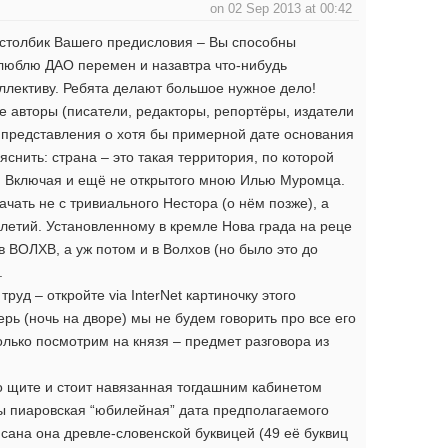
on 02 Sep 2013 at 00:42
 столбик Вашего предисловия – Вы способны
олюблю ДАО перемен и назавтра что-нибудь
ллективу. Ребята делают большое нужное дело!
е авторы (писатели, редакторы, репортёры, издатели
 представления о хотя бы примерной дате основания
яснить: страна – это такая территория, по которой
нь. Включая и ещё не открытого мною Илью Муромца.
ачать не с тривиального Нестора (о нём позже), а
елетий. Установленному в кремле Нова града на реце
 ВОЛХВ, а уж потом и в Волхов (но было это до
.
труд – откройте via InterNet картиночку этого
ерь (ночь на дворе) мы не будем говорить про все его
только посмотрим на князя – предмет разговора из
го щите и стоит навязанная тогдашним кабинетом
ды пиаровская “юбилейная” дата предполагаемого
сана она древле-словенской буквицей (49 её буквиц