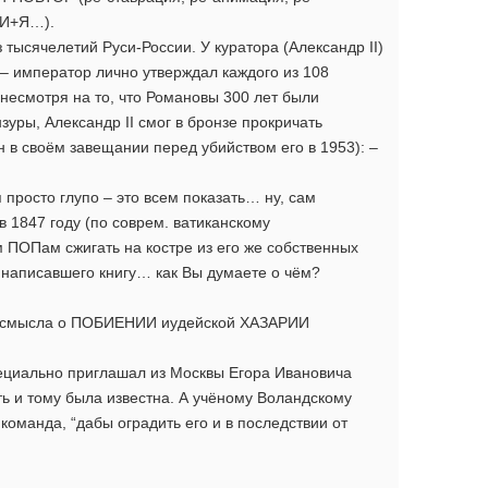
ГИ+Я…).
тысячелетий Руси-России. У куратора (Александр II)
– император лично утверждал каждого из 108
 несмотря на то, что Романовы 300 лет были
уры, Александр II смог в бронзе прокричать
ин в своём завещании перед убийством его в 1953): –
я просто глупо – это всем показать… ну, сам
 1847 году (по соврем. ватиканскому
 ПОПам сжигать на костре из его же собственных
 написавшего книгу… как Вы думаете о чём?
.
овосмысла о ПОБИЕНИИ иудейской ХАЗАРИИ
пециально приглашал из Москвы Егора Ивановича
ь и тому была известна. А учёному Воландскому
оманда, “дабы оградить его и в последствии от