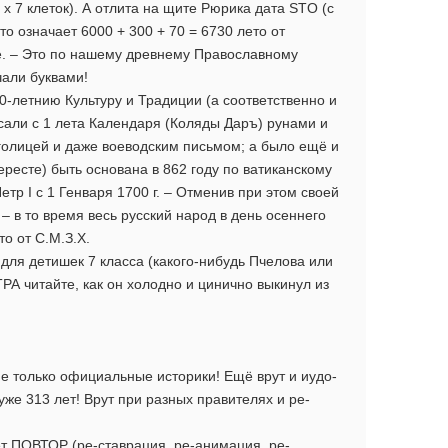
 х 7 клеток). А отлита на щите Рюрика дата STO (с
Что означает 6000 + 300 + 70 = 6730 лето от
. – Это по нашему древнему Православному
чали буквами!
0-летнию Культуру и Традиции (а соответственно и
исали с 1 лета Календаря (Коляды Даръ) рунами и
аголицей и даже воеводским письмом; а было ещё и
бересте) быть основана в 862 году по ватиканскому
етр I c 1 Генваря 1700 г. – Отменив при этом своей
 в то время весь русский народ в день осеннего
о от С.М.З.Х.
для детишек 7 класса (какого-нибудь Пчелова или
А читайте, как он холодно и цинично выкинул из
не только официальные историки! Ещё врут и иудо-
же 313 лет! Врут при разных правителях и ре-
ает ПОВТОР (ре-ставрация, ре-анимация, ре-