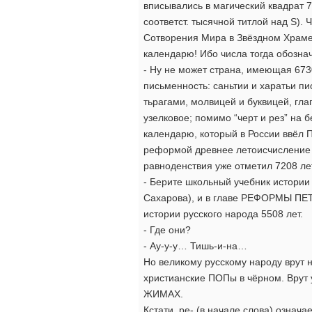
вписывались в магический квадрат 7
соответст. тысячной титлой над S). 
Сотворения Мира в Звёздном Храме
календарю! Ибо числа тогда обозна
- Ну не может страна, имеющая 673
письменность: саньтии и харатьи п
тьрагами, молвицей и буквицей, гл
узелковое; помимо “черт и рез” на 
календарю, который в России ввёл П
реформой древнее летоисчисление –
равноденствия уже отметил 7208 лет
- Берите школьный учебник истории 
Сахарова), и в главе РЕФОРМЫ ПЕТР
истории русского народа 5508 лет.
- Где они?
- Ау-у-у… Тишь-и-на…
Но великому русскому народу врут 
христианские ПОПы в чёрном. Врут у
ЖИМАХ.
Кстати, ре- (в начале слова) означ