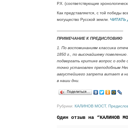
Р.Х. (соответствующие хронологичес
Как представляется, с той победы вс
могущество Русской земли.
ЧИТАТЬ
_____________________________
ПРИМЕЧАНИЕ К ПРЕДИСЛОВИЮ
1. По воспоминаниям классика отеч
1850 г., по высочайшему повелению
подвергать критике вопрос о годе о
точно установлен преподобным Нес
августейшего запрета витает в на
в наши дни.
Поделиться…
Рубрики:
КАЛИНОВ МОСТ
,
Предисло
Один отзыв на “КАЛИНОВ М