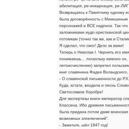
абилитация, ре-инкарнация, ре-ЛИ
Возвращаясь к Памятнику одному из 
была договорённость с Микешиным 
персонажей и ВСЕ надписи. Так что
заложниками иудо-христианской ценз
потомкам (точно так же, как и Стал
Я сделал, что смог! Дело за вами!
Теперь о Николае I. Чернить его им
понимаешь… поскольку именно он, в
летоисчислению) запретил польским
книг славянина Фадея Воландского,
- О славянской письменности до Р.Х
Куда, кстати, входила и песнь Сл
Светославом Хоробре!
Для экспертизы книги император с
Классена. Ибо древняя письменност
была придана потом даже воинская к
возможных злоключений”.
- Заметьте, шёл 1847 год!