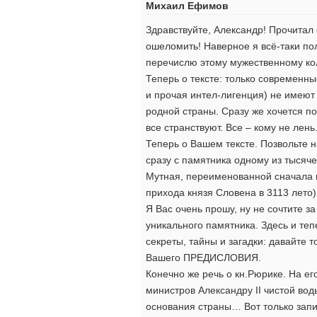
Михаил Ефимов
Здравствуйте, Александр! Прочитал
ошеломить! Наверное я всё-таки п
перечислю этому мужественному ко
Теперь о тексте: только современны
и прочая интел-лигенция) не имеют
родной страны. Сразу же хочется по
все странствуют. Все – кому не ле
Теперь о Вашем тексте. Позвольте н
сразу с памятника одному из тысяч
Мутная, переименованной сначала в
прихода князя Словена в 3113 лето)
Я Вас очень прошу, ну не сочтите за 
уникального памятника. Здесь и теп
секреты, тайны и загадки: давайте 
Вашего ПРЕДИСЛОВИЯ.
Конечно же речь о кн.Рюрике. На е
министров Александру II чистой во
основания страны… Вот только запи