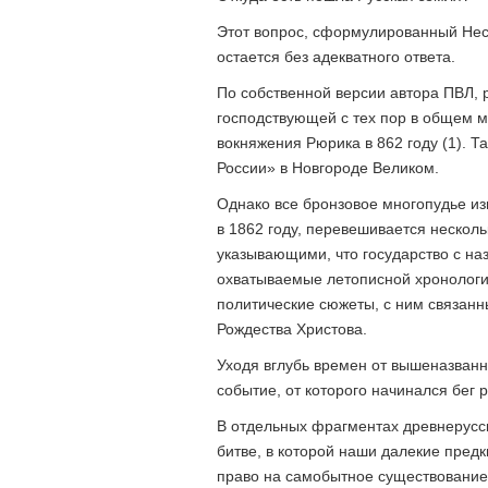
Этот вопрос, сформулированный Нес
остается без адекватного ответа.
По собственной версии автора ПВЛ,
господствующей с тех пор в общем м
вокняжения Рюрика в 862 году (1). Т
России» в Новгороде Великом.
Однако все бронзовое многопудье и
в 1862 году, перевешивается неско
указывающими, что государство с на
охватываемые летописной хронологие
политические сюжеты, с ним связанны
Рождества Христова.
Уходя вглубь времен от вышеназванн
событие, от которого начинался бег 
В отдельных фрагментах древнерусск
битве, в которой наши далекие предк
право на самобытное существование. 