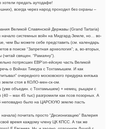
 хотели предать аутодафе!
нешних), всегда через народ проходил без охраны –
вания Великой Славянской Державы (Grand Tartaria)
и начало системных войн на Мидгард-Земле, но… во-
ше, чем Вы можете себе представить (см. календарь
тов в поиске “Запретная археология”; а, во-вторых,
 (читай священ. “Рамаяну”).
ительно потрясших ЕВР’оп-ейскую часть Великой
 речь о Войнах Тимура с Тохтамышем. И как
питывал” очередного московского придурка князька
 земли стоя в КОЛО-мен-ск-ом.
та (уже объедин. с Тохтамышем) + немец. рыцари с
 (40 – мах 45 тыс) разгромили как псов позорных. А
об неповадно было на ЦАРСКУЮ землю пасть
 начала) почитать просто “Десионизацию” Валерия
 своё время каждому члену ЦК КПСС. А так же
того) Е.Евсеева. Ну, и заодно, отдохните Душой с