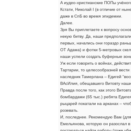
А иудео-христианские ПОПы учёного
Кстати, Николай I (в отличие от ны
даже в СпБ во время эпидемии.
Далее.
Зря Вы приплетаете к вопросу осно
некую битву. Да, наши предполагал
первых, начались они гораздо рань
ОТ Адама) и фотки 5-метровых скеле
наши успели создать буферные зоны
Уж если говорить о войнах, действ
Тартарии, то целесообразней вести
наследник Тамерлана – Едигей “вос
ВАсИлия, обещавшего Витовту наши
Правда после того, как этого Витов
бомбардами (65 тыс.) ребята Едигея
рыцарей покатали на арканах – чт
розевать.
И, последнее. Рекомендую Вам (для
Емельянова, которую он разослал в
постараться найти работы (тоже уби