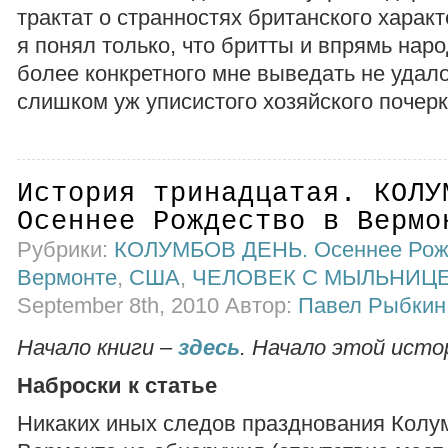
трактат о странностях британского характ
я понял только, что бритты и впрямь наро
более конкретного мне выведать не удалос
слишком уж уписистого хозяйского почер
История тринадцатая. КОЛУ
Осеннее Рождество в Вермо
Рубрики:
КОЛУМБОВ ДЕНЬ. Осеннее Рож
Вермонте
,
США
,
ЧЕЛОВЕК С МЫЛЬНИЦ
September 8th, 2010 Автор:
Павел Рыбкин
Начало книги –
здесь
. Начало этой исто
Наброски к статье
Никаких иных следов празднования Колум