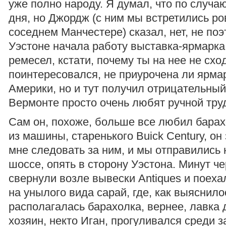
уже полно народу. Я думал, что по случ
дня, но Джордж (с ним мы встретились ро
соседнем Манчестере) сказал, нет, не поэ
Уэстоне начала работу выставка-ярмарк
ремесел, кстати, почему ты на нее не схо
поинтересовался, не приурочена ли ярма
Америки, но и тут получил отрицательный 
Вермонте просто очень любят ручной труд,
Сам он, похоже, больше все любил барах
из машины, старенького Buick Century, он
мне следовать за ним, и мы отправились 
шоссе, опять в сторону Уэстона. Минут че
свернули возле вывески Antiques и поехал
на унылого вида сарай, где, как выяснило
располагалась барахолка, вернее, лавка 
хозяин, некто Иган, прогуливался среди 