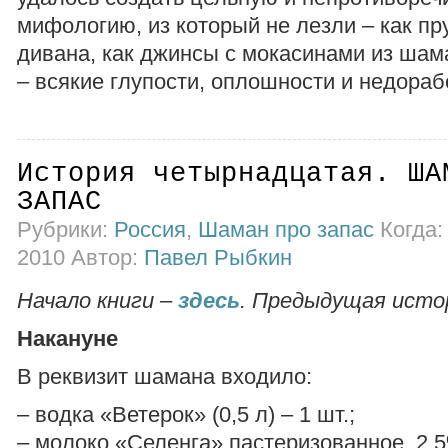
мифологию, из который не лезли – как пр
дивана, как джинсы с мокасинами из шам
– всякие глупости, оплошности и недораб
История четырнадцатая. ША
ЗАПАС
Рубрики:
Россия
,
Шаман про запас
Когда: 
2010 Автор:
Павел Рыбкин
Начало книги –
здесь
. Предыдущая исто
Накануне
В реквизит шамана входило:
– водка «Ветерок» (0,5 л) – 1 шт.;
– молоко «Селенга» пастеризованное, 2,