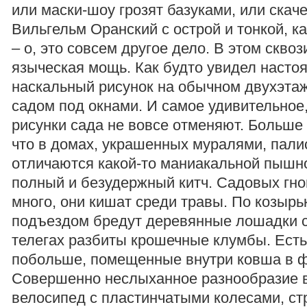
или маски-шоу грозят базуками, или скаче
Вильгельм Оранский с острой и тонкой, ка
– о, это совсем другое дело. В этом сквоз
языческая мощь. Как будто увидел насто
наскальный рисунок на обычном двухэта
садом под окнами. И самое удивительное,
рисунки сада не вовсе отменяют. Больше т
что в домах, украшенных муралями, пали
отличаются какой-то маниакальной пышн
полный и безудержный китч. Садовых гно
много, они кишат среди травы. По козырь
подъездом бредут деревянные лошадки с 
телегах разбиты крошечные клумбы. Ест
побольше, помещенные внутри ковша в 
Совершенно неслыханное разнообразие в
велосипед с пластинчатыми колесами, ст