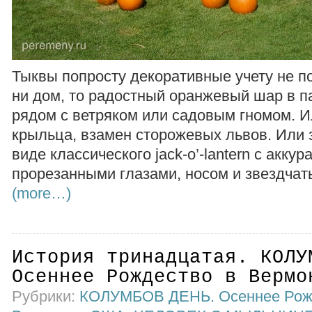
Тыквы попросту декоративные учету не п
ни дом, то радостный оранжевый шар в п
рядом с ветряком или садовым гномом. И
крыльца, взамен сторожевых львов. Или з
виде классического jack-o’-lantern с аккур
прорезанными глазами, носом и звездчат
(more…)
История тринадцатая. КОЛУ
Осеннее Рождество в Вермо
Рубрики:
КОЛУМБОВ ДЕНЬ. Осеннее Рож