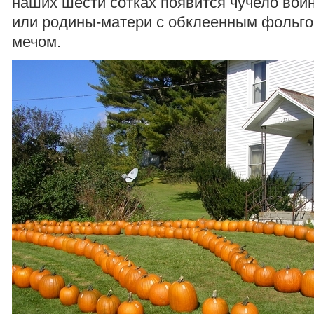
наших шести сотках появится чучело вои
или родины-матери с обклеенным фольг
мечом.