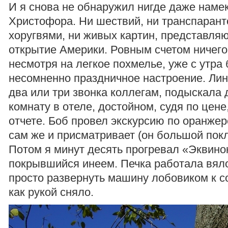
И я снова не обнаружил нигде даже намек
Христофора. Ни шествий, ни транспаранто
хоругвями, ни живых картин, представля
открытие Америки. Ровным счетом ничего
несмотря на легкое похмелье, уже с утра
несомненно праздничное настроение. Лин
два или три звонка коллегам, подыскала 
комнату в отеле, достойном, судя по цене
отчете. Боб провел экскурсию по оранжер
сам же и присматривает (он большой покл
Потом я минут десять прогревал «Эквинок
покрывшийся инеем. Печка работала вял
просто развернуть машину лобовиком к с
как рукой сняло.