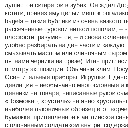
душистой сигаретой в зубах. Он ждал Дор
кстати, привез ему целый мешок рогалико
bagels – такие бублики из очень вязкого т
рассеченные суровой ниткой пополам, – 
плоскости, разумеется, – и снова склеенн
удобно разбирать на две части и каждую
смазывать маслом или сливочным сыром
пятнами черники на срезе). Иган пригласи
осмотру экспозиции. Обычный хлам. Посу
Осветительные приборы. Игрушки. Единс
девиация – необычайно многословные и 
ценники на товаре, написанные рукой сам
«Возможно, хрусталь» на явно хрустально
наиболее лаконичный образец его творче
бумажке, прицепленной к английской са
с оловянным солдатиком внутри, содерж