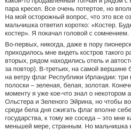
какой-то продавленный топчан и рядом с
пара кресел. Все очень потертое, но впол
На мой осторожный вопрос, что это все оз
мальчишка ответил коротко: «Костер. Буд
костер». Я покачал головой с сомнением.
Во-первых, никогда, даже в пору пионерс
приходилось мне видеть костров такого р
вторых, рядом находились отель и автост
за повтор). В-третьих, на самой вершине
на ветру флаг Республики Ирландии: три
полоски – зеленая, белая, золотая. Конечн
моменту я уже кое-что знал о некотором 
Ольстера и Зеленого Эйрина, но чтобы вот
среди бела дня сжигать флаг вполне себ
государства, к тому же соседа – это мне к
меньшей мере, странным. Но мальчишка н