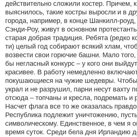
действительно сложили костер. Причем, к
выяснилось, такие костры выросли и в др
города, например, в конце Шанкилл-роуд, г
Сэнди-Роу, живут в основном протестант
старая добрая традиция. Ребята (редко к
ти) целый год собирают всякий хлам, что
возвести свои горючие башни. Мало того,
бы негласный конкурс – у кого они выйду
красивее. В работу немедленно включают
покушающиеся на чужие шедевры. Чтобы 
украл и не разрушил, парни несут вахту п
отсюда – топчаны и кресла, подремать и 
Насчет флага все то же оказалась правдо
Республика подлежит уничтожению, пуст
символическому. Единственное, в чем я 
время суток. Среди бела дня Ирландию д