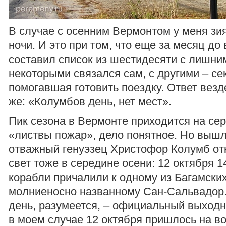
В случае с осенним Вермонтом у меня зи
ночи. И это при том, что еще за месяц до
составил список из шестидесяти с лишним
некоторыми связался сам, с другими – се
помогавшая готовить поездку. Ответ везд
же: «Колумбов день, нет мест».
Пик сезона в Вермонте приходится на сер
«листвы пожар», дело понятное. Но вышло
отважный генуэзец Христофор Колумб о
свет тоже в середине осени: 12 октября 1
корабли причалили к одному из Багамских
молниеносно названному Сан-Сальвадор.
день, разумеется, – официальный выходн
в моем случае 12 октября пришлось на во