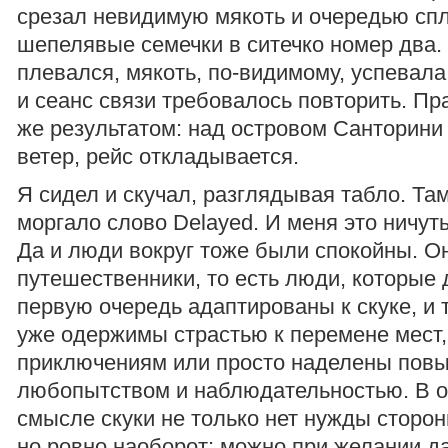
срезал невидимую мякоть и очередью сп
шепелявые семечки в ситечко номер два.
плевался, мякоть, по-видимому, успевала
и сеанс связи требовалось повторить. Пра
же результатом: над островом Санторин
ветер, рейс откладывается.
Я сидел и скучал, разглядывая табло. Та
моргало слово Delayed. И меня это ничут
Да и люди вокруг тоже были спокойны. О
путешественники, то есть люди, которые
первую очередь адаптированы к скуке, и 
уже одержимы страстью к перемене мест, 
приключениям или просто наделены по
любопытством и наблюдательностью. В 
смысле скуки не только нет нужды сторон
но ровно наоборот: можно при желании д