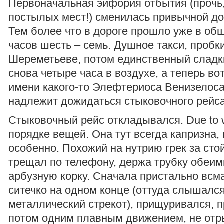
Первоначальная эйфория отбытия (прочь,
постылых мест!) сменилась привычной до
Тем более что в дороге прошло уже в об
часов шесть – семь. Душное такси, пробки
Шереметьеве, потом единственный сладк
снова четыре часа в воздухе, а теперь во
имени какого-то Элефтериоса Венизелоса
надлежит дожидаться стыковочного рейса
Стыковочный рейс откладывался. Due to w
порядке вещей. Она тут всегда капризна, 
особенно. Похожий на нутрию грек за сто
трещал по телефону, держа трубку обеим
арбузную корку. Сначала пристально всм
ситечко на одном конце (оттуда слышалс
металлический стрекот), прищуривался, 
потом одним плавным движением, не отр