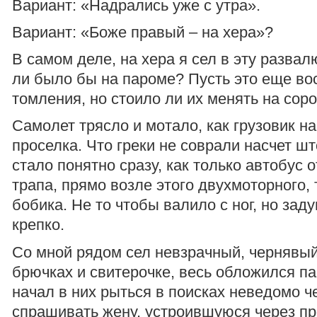
Вариант: «Надрались уже с утра».
Вариант: «Боже правый – на хера»?
В самом деле, на хера я сел в эту разва
ли было бы на пароме? Пусть это еще во
томления, но стоило ли их менять на сор
Самолет трясло и мотало, как грузовик на
проселка. Что греки не соврали насчет ш
стало понятно сразу, как только автобус 
трапа, прямо возле этого двухмоторного,
бобика. Не то чтобы валило с ног, но зад
крепко.
Со мной рядом сел невзрачный, чернявый
брючках и свитерочке, весь обложился па
начал в них рыться в поисках неведомо че
спрашивать жену, устроившуюся через про