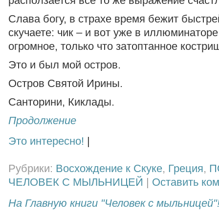
расползается все то же выражение счаст
Слава богу, в страхе время бежит быстре
скучаете: чик – и вот уже в иллюминатор
огромное, только что затоптанное костри
Это и был мой остров.
Остров Святой Ирины.
Санторини, Киклады.
Продолжение
Это интересно!
|
Рубрики:
Восхождение к Скуке
,
Греция
,
П
ЧЕЛОВЕК С МЫЛЬНИЦЕЙ
|
Оставить ко
На Главную книги "Человек с мыльницей"