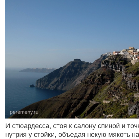
И стюардесса, стоя к салону спиной и точн
нутрия у стойки, объедая некую мякоть н