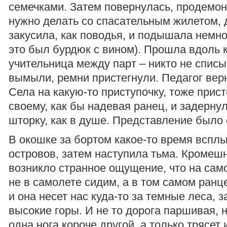
семечками. Затем повернулась, продемон
нужно делать со спасательным жилетом, 
закусила, как поводья, и подышала немн
это был бурдюк с вином). Прошла вдоль к
учительница между парт – никто не списы
вымыли, ремни пристегнули. Педагог верн
Села на какую-то приступочку, тоже прист
своему, как бы надевая ранец, и задерну
шторку, как в душе. Представление было 
В окошке за бортом какое-то время вспл
островов, затем наступила тьма. Кромеш
возникло странное ощущение, что на сам
не в самолете сидим, а в том самом ранц
и она несет нас куда-то за темные леса, з
высокие горы. И не то дорога паршивая, н
одна нога короче другой, а только трясет