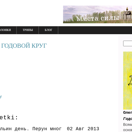
ОЛОНКИ
ТРИПЫ
БЛОГ
 ГОДОВОЙ КРУГ
y
Оле
etki:
Год
Всяк
льин день. Перун мног
02 Авг 2013
осно