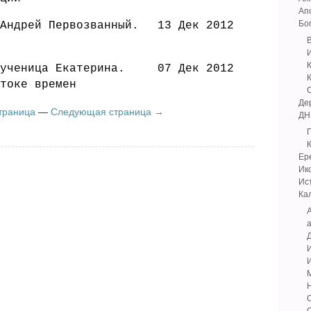
Ап
Бо
Андрей Первозванный.
13 Дек 2012
ученица Екатерина.
07 Дек 2012
токе времен
Де
траница
—
Следующая страница →
ДН
Ер
Ик
Ис
Ка
А