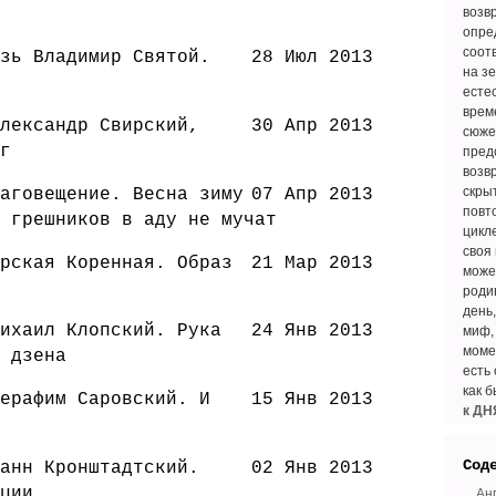
возв
опре
соот
зь Владимир Святой.
28 Июл 2013
на зе
есте
врем
лександр Свирский,
30 Апр 2013
сюже
г
пред
возв
скры
аговещение. Весна зиму
07 Апр 2013
повт
 грешников в аду не мучат
цикл
своя
рская Коренная. Образ
21 Мар 2013
може
роди
день
ихаил Клопский. Рука
24 Янв 2013
миф,
моме
 дзена
есть 
как 
ерафим Саровский. И
15 Янв 2013
к ДН
Сод
анн Кронштадтский.
02 Янв 2013
ции
Ан