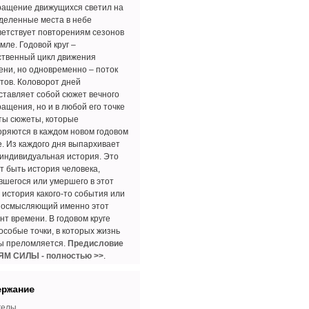
ращение движущихся светил на
деленные места в небе
ветствует повторениям сезонов
мле. Годовой круг –
ственный цикл движения
ени, но одновременно – поток
тов. Коловорот дней
ставляет собой сюжет вечного
ращения, но и в любой его точке
ты сюжеты, которые
оряются в каждом новом годовом
е. Из каждого дня выпархивает
 индивидуальная история. Это
т быть история человека,
вшегося или умершего в этот
, история какого-то события или
 осмысляющий именно этот
нт времени. В годовом круге
особые точки, в которых жизнь
бы преломляется.
Предисловие
ЯМ СИЛЫ - полностью >>
.
ержание
гелы