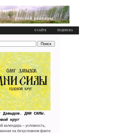
О САЙТЕ
ПОДПИСКА
г Давыдов. ДНИ СИЛЫ.
овой круг
ий календарь – условность,
ванная на безусловном факте: