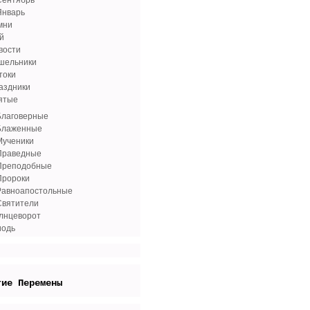
Сентябрь
Январь
мни
й
вости
шельники
токи
аздники
ятые
Благоверные
Блаженные
Мученики
Праведные
Преподобные
Пророки
Равноапостольные
Святители
лнцеворот
иодь
гие Перемены