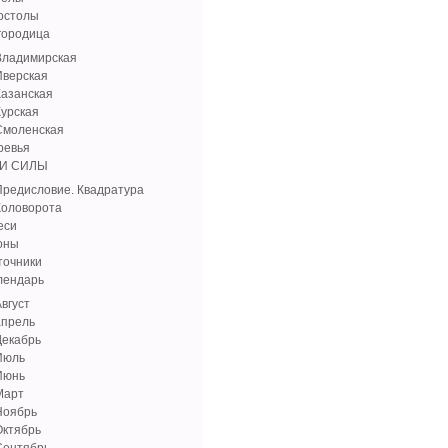
остолы
городица
Владимирская
Иверская
Казанская
Курская
Смоленская
ревья
И СИЛЫ
Предисловие. Квадратура
Коловорота
еси
оны
точники
лендарь
вгуст
апрель
Декабрь
Июль
Июнь
Март
Ноябрь
Октябрь