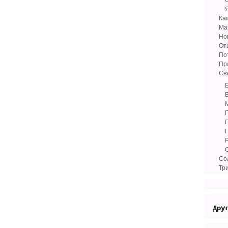
Ка
Ма
Но
От
По
Пр
Св
Со
Тр
Дру