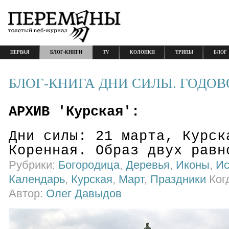
ПЕРВАЯ
БЛОГ-КНИГИ
TV
КОЛОНКИ
ТРИПЫ
БЛОГ
БЛОГ-КНИГА ДНИ СИЛЫ. ГОДОВ
АРХИВ 'Курская':
Дни силы: 21 марта, Курск
Коренная. Образ двух равн
Рубрики:
Богородица
,
Деревья
,
Иконы
,
Ис
Календарь
,
Курская
,
Март
,
Праздники
Когд
Автор:
Олег Давыдов