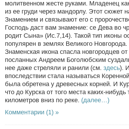
молитвенном жесте руками. Младенец ка
из ее груди через мандорлу. Этот сюжет 
Знамением и связывают его с пророчест
Господь даст вам знамение: се Дева во ч
родит Сына» (Ис.7,14). Такой тип иконы 
популярен в землях Великого Новгорода. 
Знаменская икона спасла новгородцев от
посланных Андреем Боголюбским суздаль
нее даже стреляли и ранили (см.
здесь
). 
впоследствии стала называться Коренной
была обретена у древесных корней. И Ку
что до Курска от того места каких-нибудь
километров вниз по реке.
(далее…)
Комментарии (1) »