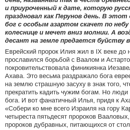
и приуроченный к дате, которую русс
праздновал как Перунов день. В этот
бог с особым азартом скачет по небу 
колеснице и мечет вниз молнии. А во
десант на земле предается буйству 
Еврейский пророк Илия жил в IX веке до н.
прославился борьбой с Ваалом и Астарто
покровительствовала финикиянка Иезаве
Ахава. Это весьма раздражало бога еврее
на землю страшную засуху в знак того, чт
прекратить кадить чужим богам. Но люди 
бога. И вот фанатичный Илья, придя к Аха
«Собери ко мне всего Израиля на гору Ка
четыреста пятьдесят пророков Вааловых,
пророков дубравных, питающихся от стол