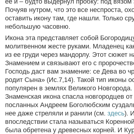
ее и – будто выдернул пробку: под вязом
Почуяв нутром, что это все неспроста, о
оставить икону там, где нашли. Только ср
небольшую часовню.
Икона эта представляет собой Богородиц
молитвенном жесте руками. Младенец ка
из ее груди через мандорлу. Этот сюжет 
Знамением и связывают его с пророчест
Господь даст вам знамение: се Дева во ч
родит Сына» (Ис.7,14). Такой тип иконы 
популярен в землях Великого Новгорода. 
Знаменская икона спасла новгородцев от
посланных Андреем Боголюбским суздаль
нее даже стреляли и ранили (см.
здесь
). 
впоследствии стала называться Коренной
была обретена у древесных корней. И Ку