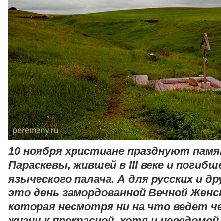
10 ноября христиане празднуют пам
Параскевы, жившей в III веке и погиб
языческого палача. А для русских и д
это день замордованной Вечной Жен
которая несмотря ни на что ведет че
жизни к прекрасной, хотя и неведомой,