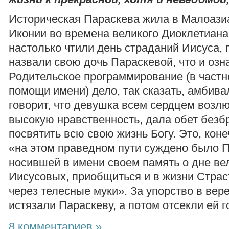
Историческая Параскева жила в Малоази
Иконии во времена великого Диоклетиана
настолько чтили день страданий Иисуса, п
назвали свою дочь Параскевой, что и озн
Родительское программирование (в частн
помощи имени) дело, так сказать, амбив
говорит, что девушка всем сердцем возлю
высокую нравственность, дала обет безб
посвятить всю свою жизнь Богу. Это, коне
«на этом праведном пути суждено было П
носившей в имени своем память о дне ве
Иисусовых, приобщиться и в жизни Стра
через телесные муки». За упорство в вер
истязали Параскеву, а потом отсекли ей г
8 комментариев »