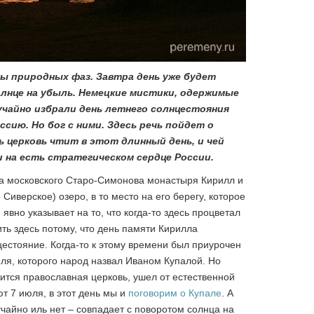
ны природных фаз. Завтра день уже будет
солнце на убыль. Немецкие мистики, одержимые
учайно избрали день летнего солнцестояния
ссию. Но бог с ними. Здесь речь пойдет о
 церковь чтит в этот длинный день, и чей
 на есть стратегическом сердце России.
ха московского Старо-Симонова монастыря Кирилл и
иверское) озеро, в то место на его берегу, которое
явно указывает на то, что когда-то здесь процветал
ить здесь потому, что день памяти Кирилла
цестояние. Когда-то к этому времени был приурочен
ля, которого народ назвал Иваном Купалой. Но
ится православная церковь, ушел от естественной
т 7 июля, в этот день мы и
поговорим о Купале
. А
учайно иль нет – совпадает с поворотом солнца на