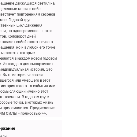
ращение движущихся светил на
деленные места в небе
ветствует повторениям сезонов
мле. Годовой круг –
ственный цикл движения
ени, но одновременно – поток
тов. Коловорот дней
ставляет собой сюжет вечного
ращения, но и в любой его точке
ты сюжеты, которые
оряются в каждом новом годовом
е. Из каждого дня выпархивает
 индивидуальная история. Это
т быть история человека,
вшегося или умершего в этот
, история какого-то события или
 осмысляющий именно этот
нт времени. В годовом круге
особые точки, в которых жизнь
бы преломляется.
Предисловие
ЯМ СИЛЫ - полностью >>
.
ержание
гелы