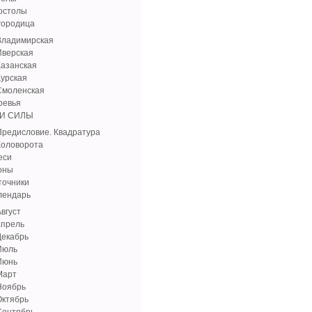
остолы
городица
Владимирская
Иверская
Казанская
Курская
Смоленская
ревья
И СИЛЫ
Предисловие. Квадратура
Коловорота
еси
оны
точники
лендарь
вгуст
апрель
Декабрь
Июль
Июнь
Март
Ноябрь
Октябрь