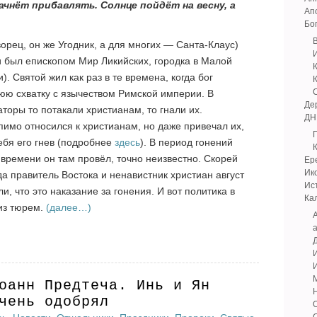
ачнёт прибавлять. Солнце пойдёт на весну, а
Ап
Бо
орец, он же Угодник, а для многих — Санта-Клаус)
 и был епископом Мир Ликийских, городка в Малой
. Святой жил как раз в те времена, когда бог
юю схватку с язычеством Римской империи. В
Де
торы то потакали христианам, то гнали их.
ДН
пимо относился к христианам, но даже привечал их,
себя его гнев (подробнее
здесь
). В период гонений
 времени он там провёл, точно неизвестно. Скорей
Ер
Ик
ода правитель Востока и ненавистник христиан август
Ис
, что это наказание за гонения. И вот политика в
Ка
из тюрем.
(далее…)
А
оанн Предтеча. Инь и Ян
чень одобрял