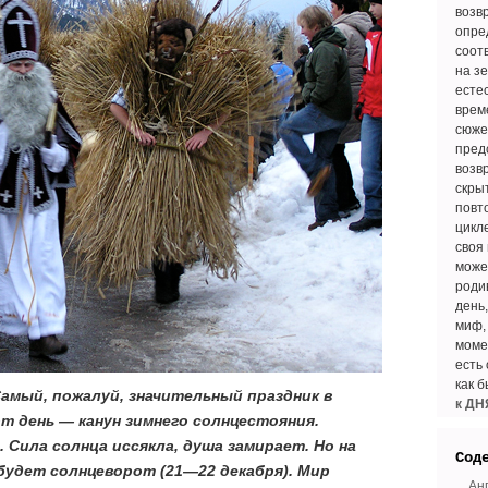
возв
опре
соот
на зе
есте
врем
сюже
пред
возв
скры
повт
цикл
своя
може
роди
день
миф,
моме
есть 
как 
 Самый, пожалуй, значительный праздник в
к ДН
т день — канун зимнего солнцестояния.
. Сила солнца иссякла, душа замирает. Но на
Сод
удет солнцеворот (21―22 декабря). Мир
Ан