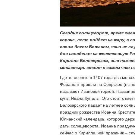
Сегодня солнцеворот, время сме
короче, лето пойдет на жару, а 
своим богом Вотаном, явно не сл
для нападения на женственную Ро
Кирилле Белозерском, чью память
монастырь стоит в самом что ни
Где-то осенью в 1407 года два мона
Ферапонт пришли на Сеярское (ныне С
называют Ивановой горкой. Название 
культ Ивана Купалы. Это стоит отмет
Белозерского падает на летнее солн
праздник рождества Иоанна Крестите
Юлианский календарь, которого держ
даты солнцеворота. Иоанна праздную
сейчас о Кирилле, чей праздник – сл