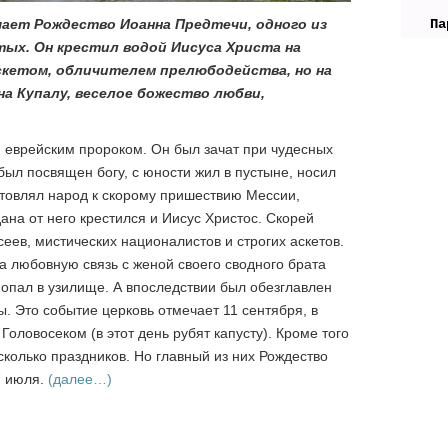
ает Рождество Иоанна Предтечи, одного из
Па
тых. Он крестил водой Иисуса Христа на
аскетом, обличителем прелюбодейства, но на
на Купалу, веселое божество любви,
 еврейским пророком. Он был зачат при чудесных
был посвящен богу, с юности жил в пустыне, носил
товлял народ к скорому пришествию Мессии,
ана от него крестился и Иисус Христос. Скорей
сеев, мистических националистов и строгих аскетов.
а любовную связь с женой своего сводного брата
опал в узилище. А впоследствии был обезглавлен
 Это событие церковь отмечает 11 сентября, в
оловосеком (в этот день рубят капусту). Кроме того
олько праздников. Но главный из них Рождество
7 июля.
(далее…)