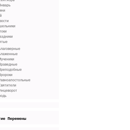
Сентябрь
Январь
мни
й
вости
шельники
токи
аздники
ятые
Благоверные
Блаженные
Мученики
Праведные
Преподобные
Пророки
Равноапостольные
Святители
лнцеворот
иодь
гие Перемены