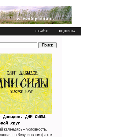
О САЙТЕ
ПОДПИСКА
г Давыдов. ДНИ СИЛЫ.
овой круг
ий календарь – условность,
ванная на безусловном факте: