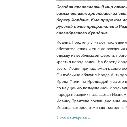
Сегодня православный мир отмеч
самых великих христианских свя
берегу Иордана, был пророком, 
русской почве превратился в Ива
своеобразного Купидона.
Иоанна Предтечу считают последним
обстоятельствах и еще до рождения 
одежду из верблюжьей шерсти, приго
крестил народ водой. На берегу Иорд
всего, Иоанн принадлежал к секте ес
Он публично обличил Ирода Антипу з
Ирода Филиппа Иродиадой и за это п
по наущению возмущенной Иродиады.
народе праздник называется Иваном Г
Иоанну Предтече посвящено еще неск
Иоанна, которое отмечают сегодня, 
7 комментариев »