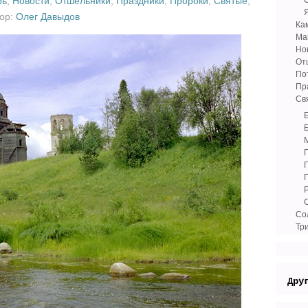
рь
,
Новости
,
Отшельники
,
Праздники
,
Пророки
,
Святые
,
тор:
Олег Давыдов
Ка
Ма
Но
От
По
Пр
Св
Со
Тр
Дру