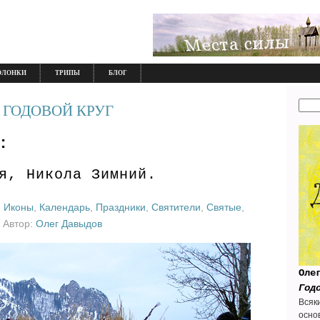
ОЛОНКИ
ТРИПЫ
БЛОГ
 ГОДОВОЙ КРУГ
:
я, Никола Зимний.
,
Иконы
,
Календарь
,
Праздники
,
Святители
,
Святые
,
5 Автор:
Олег Давыдов
Оле
Год
Всяк
осно