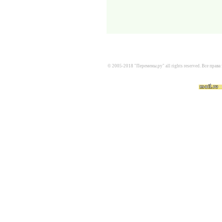
© 2005-2018 "Перемены.ру" all rights reserved. Все пра