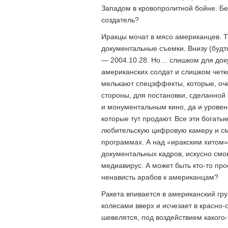
Западом в кровопролитной бойне. Бе
создатель?
Иракцы мочат в мясо американцев. Т
документальные съемки. Внизу (будт
— 2004.10.28. Но… слишком для док
американских солдат и слишком четк
мелькают спецэффекты, которые, оче
стороны, для постановки, сделанной 
и монументальным кино, да и урове
которые тут продают. Все эти богаты
любительскую цифровую камеру и см
программах. А над «иракским хитом»
документальных кадров, искусно смо
медиавирус. А может быть кто-то пр
ненависть арабов к американцам?
Ракета впивается в американский гру
колесами вверх и исчезает в красно
шевелятся, под воздействием какого-