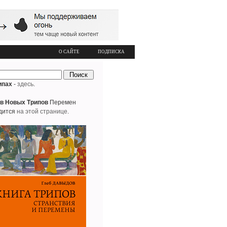
О САЙТЕ
ПОДПИСКА
ипах
-
здесь
.
в Новых Трипов
Перемен
дится
на этой странице
.