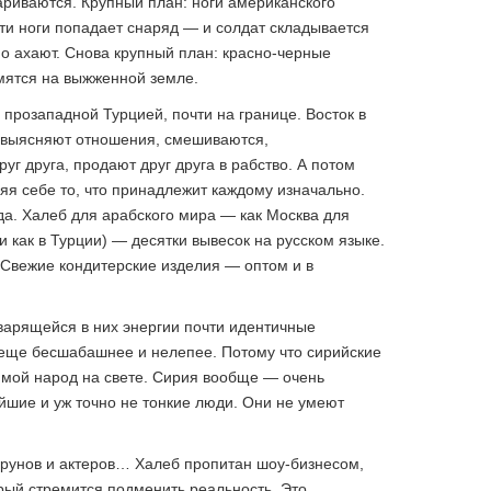
ариваются. Крупный план: ноги американского
эти ноги попадает снаряд — и солдат складывается
о ахают. Снова крупный план: красно-черные
ымятся на выжженной земле.
прозападной Турцией, почти на границе. Восток в
 выясняют отношения, смешиваются,
уг друга, продают друг друга в рабство. А потом
яя себе то, что принадлежит каждому изначально.
ода. Халеб для арабского мира — как Москва для
и как в Турции) — десятки вывесок на русском языке.
«Свежие кондитерские изделия — оптом и в
 варящейся в них энергии почти идентичные
 еще бесшабашнее и нелепее. Потому что сирийские
мой народ на свете. Сирия вообще — очень
йшие и уж точно не тонкие люди. Они не умеют
врунов и актеров… Халеб пропитан шоу-бизнесом,
орый стремится подменить реальность. Это