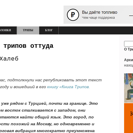
ОЛОНКИ
ТРИПЫ
БЛОГ
 трипов оттуда
О Тр
Халеб
Архи
нахо
час, подтолкнули нас републиковать этот текст
 году и вошедший в его
книгу «Книга Трипов.
 уже рядом с Турцией, почти на границе. Это
м восток сталкивается с западом, они
пытаются найти общий язык. Это город, по
ости похожий на Москву, но одновременно и
орговая вибрация многократно преумножена