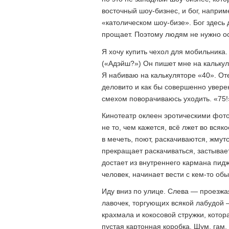
восточный шоу-бизнес, и бог, наприме
«католическом шоу-бизе». Бог здесь 
прощает. Поэтому людям не нужно о
Я хочу купить чехол для мобильника
(«Адэйш?») Он пишет мне на калькул
Я набиваю на калькуляторе «40». Оте
деловито и как бы совершенно увере
смехом поворачиваюсь уходить. «75!
Кинотеатр оклеен эротическими фото
не то, чем кажется, всё лжет во вся
в мечеть, поют, раскачиваются, жмутс
прекращает раскачиваться, застывае
достает из внутреннего кармана пид
человек, начинает вести с кем-то о
Иду вниз по улице. Слева — проезжа
лавочек, торгующих всякой лабудой 
крахмала и кокосовой стружки, кото
пустая картонная коробка. Шум, гам,