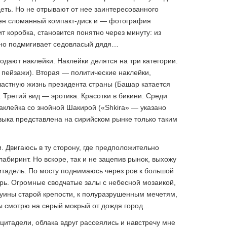
деть. Но не отрывают от нее заинтересованного
лен сломанный компакт-диск и — фотография
 коробка, становится понятно через минуту: из
ьно подмигивает седовласый дядя…
одают наклейки. Наклейки делятся на три категории.
пейзажи). Вторая — политические наклейки,
астную жизнь президента страны (Башар катается
. Третий вид — эротика. Красотки в бикини. Среди
аклейка со знойной Шакирой («Shkira» — указано
ыка представлена на сирийском рынке только таким
 Двигаюсь в ту сторону, где предположительно
биринт. Но вскоре, так и не зацепив рынок, выхожу
цитадель. По мосту поднимаюсь через ров к большой
трь. Огромные сводчатые залы с небесной мозаикой,
 руины старой крепости, к полуразрушенным мечетям,
ы смотрю на серый мокрый от дождя город…
ю цитадели, облака вдруг рассеялись и навстречу мне