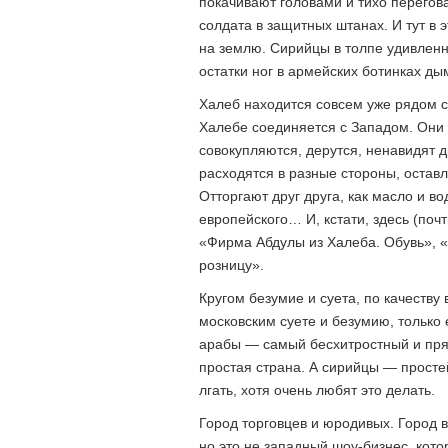
покачивают головами и тихо перегов
солдата в защитных штанах. И тут в 
на землю. Сирийцы в толпе удивленн
остатки ног в армейских ботинках д
Халеб находится совсем уже рядом с 
Халебе соединяется с Западом. Они
совокупляются, дерутся, ненавидят др
расходятся в разные стороны, оставл
Отторгают друг друга, как масло и в
европейского… И, кстати, здесь (почт
«Фирма Абдулы из Халеба. Обувь», 
розницу».
Кругом безумие и суета, по качеству
московским суете и безумию, только
арабы — самый бесхитростный и пря
простая страна. А сирийцы — просте
лгать, хотя очень любят это делать.
Город торговцев и юродивых. Город 
но это не западный шоу-бизнес, кот