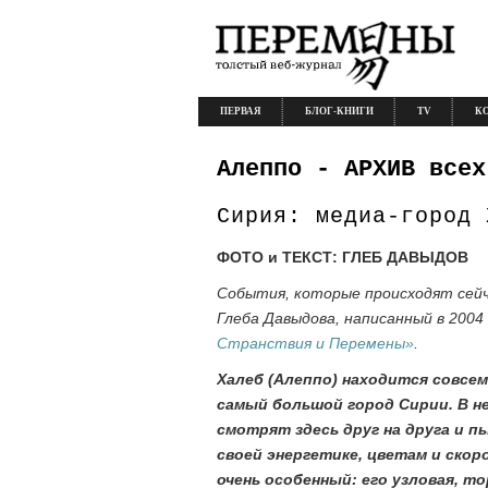
ПЕРВАЯ
БЛОГ-КНИГИ
TV
К
Алеппо - АРХИВ всех
Сирия: медиа-город 
ФОТО и ТЕКСТ: ГЛЕБ ДАВЫДОВ
События, которые происходят сей
Глеба Давыдова, написанный в 2004
Странствия и Перемены»
.
Халеб (Алеппо) находится совсем
самый большой город Сирии. В не
смотрят здесь друг на друга и 
своей энергетике, цветам и скор
очень особенный: его узловая, т