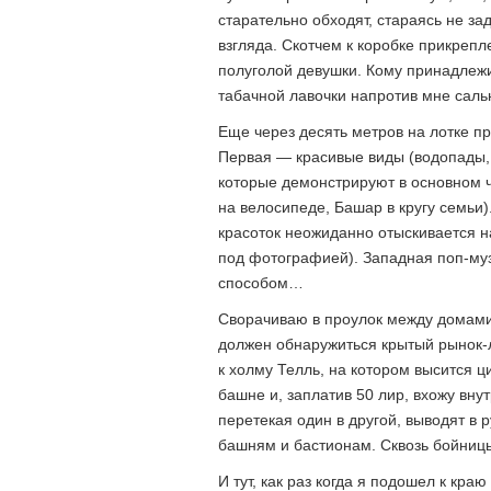
старательно обходят, стараясь не за
взгляда. Скотчем к коробке прикреп
полуголой девушки. Кому принадлежит
табачной лавочки напротив мне сал
Еще через десять метров на лотке пр
Первая — красивые виды (водопады, 
которые демонстрируют в основном ч
на велосипеде, Башар в кругу семьи)
красоток неожиданно отыскивается н
под фотографией). Западная поп-муз
способом…
Сворачиваю в проулок между домами.
должен обнаружиться крытый рынок-ла
к холму Телль, на котором высится 
башне и, заплатив 50 лир, вхожу вну
перетекая один в другой, выводят в
башням и бастионам. Сквозь бойниц
И тут, как раз когда я подошел к кра