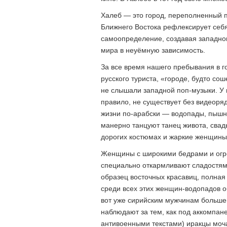
Халеб — это город, переполненный п
Ближнего Востока рефлексирует себя
самоопределение, создавая западном
мира в неуёмную зависимость.
За все время нашего пребывания в г
русского туриста, «городе, будто со
не слышали западной поп-музыки. У н
правило, не существует без видеор
жизни по-арабски — водопады, пышн
манерно танцуют танец живота, свадь
дорогих костюмах и жаркие женщины 
Женщины с широкими бедрами и огро
специально откармливают сладостя
образец восточных красавиц, полная
среди всех этих женщин-водопадов о
вот уже сирийским мужчинам больше
наблюдают за тем, как под аккомпан
антивоенными текстами) иракцы моча