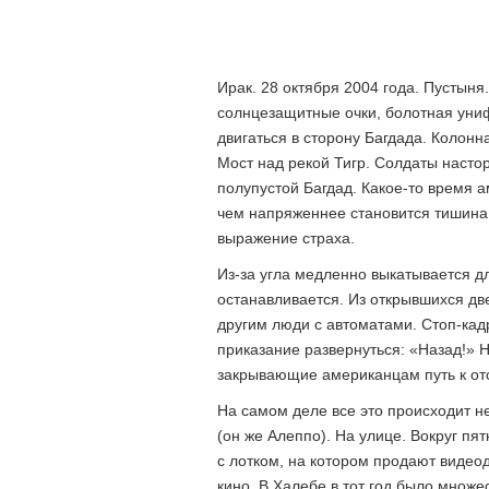
Ирак. 28 октября 2004 года. Пустын
солнцезащитные очки, болотная уни
двигаться в сторону Багдада. Колон
Мост над рекой Тигр. Солдаты насто
полупустой Багдад. Какое-то время 
чем напряженнее становится тишина,
выражение страха.
Из-за угла медленно выкатывается д
останавливается. Из открывшихся дв
другим люди с автоматами. Стоп-кад
приказание развернуться: «Назад!» Н
закрывающие американцам путь к от
На самом деле все это происходит не
(он же Алеппо). На улице. Вокруг п
с лотком, на котором продают видео
кино. В Халебе в тот год было множе