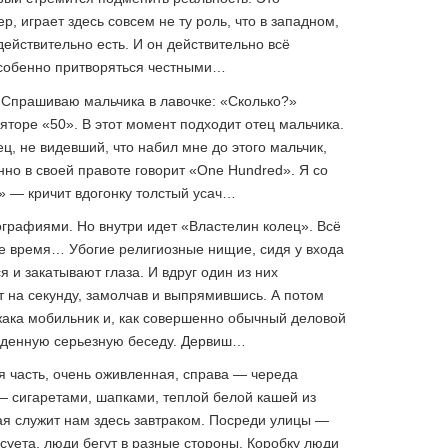
р, играет здесь совсем не ту роль, что в западном,
действительно есть. И он действительно всё
собенно притворяться честными…
. Спрашиваю мальчика в лавочке: «Сколько?»
яторе «50». В этот момент подходит отец мальчика.
ц, не видевший, что набил мне до этого мальчик,
нно в своей правоте говорит «One Hundred». Я со
» — кричит вдогонку толстый усач…
графиями. Но внутри идет «Властелин колец». Всё
кое время… Убогие религиозные нищие, сидя у входа
я и закатывают глаза. И вдруг один из них
т на секунду, замолчав и выпрямившись. А потом
жака мобильник и, как совершенно обычный деловой
быденную серьезную беседу. Дервиш…
я часть, очень оживленная, справа — череда
— сигаретами, шапками, теплой белой кашей из
рая служит нам здесь завтраком. Посреди улицы —
 суета, люди бегут в разные стороны. Коробку люди