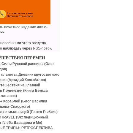
ть печатное издание или e-
 >>
бновлениями этого раздела
о наблюдать через
RSS-поток
.
ЕШЕСТВИЯ ПЕРЕМЕН
 Силы Русской равнины (Олег
дов)
 планеты. Дневник кругосветного
ния (Аркадий Колыбалов)
утешествия на Главной
 в Полинезии (Книга Бенгда
элльсона)
к Кораблей (Блог Василия
ьева-Спасского)
ек с мыльницей (Павел Рыбкин)
OTRAVEL (Экспедиционный
т Глеба Давыдова и Мо)
ЫЕ ТРИПЫ: РЕТРОСПЕКТИВА