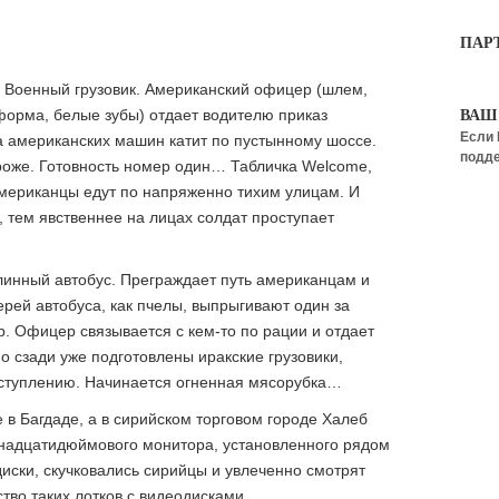
ПАР
я. Военный грузовик. Американский офицер (шлем,
форма, белые зубы) отдает водителю приказ
ВАШ
Если 
на американских машин катит по пустынному шоссе.
подде
роже. Готовность номер один… Табличка Welcome,
американцы едут по напряженно тихим улицам. И
 тем явственнее на лицах солдат проступает
линный автобус. Преграждает путь американцам и
ерей автобуса, как пчелы, выпрыгивают один за
р. Офицер связывается с кем-то по рации и отдает
о сзади уже подготовлены иракские грузовики,
ступлению. Начинается огненная мясорубка…
 в Багдаде, а в сирийском торговом городе Халеб
ятнадцатидюймового монитора, установленного рядом
диски, скучковались сирийцы и увлеченно смотрят
ство таких лотков с видеодисками.