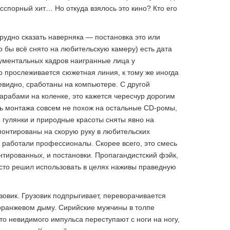
сспорный хит… Но откуда взялось это кино? Кто его
рудно сказать наверняка — постановка это или
о бы всё снято на любительскую камеру) есть дата
ументальных кадров наигранные лица у
о прослеживается сюжетная линия, к тому же иногда
видно, сработаны на компьютере. С другой
арабами на коленке, это кажется чересчур дорогим
нь монтажа совсем не похож на остальные CD-ромы,
е гулянки и природные красоты сняты явно на
онтированы на скорую руку в любительских
 работали профессионалы. Скорее всего, это смесь
нтированных, и постановки. Пропагандистский фэйк,
осто решил использовать в целях наживы праведную
зовик. Грузовик подпрыгивает, переворачивается
-оранжевом дыму. Сирийские мужчины в толпе
то невидимого импульса переступают с ноги на ногу,