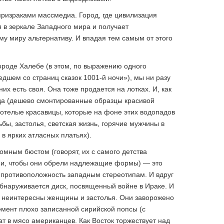
ризраками массмедиа. Город, где цивилизация
 в зеркале Западного мира и получает
у миру альтернативу. И впадая тем самым от этого
ороде Халебе (в этом, по выражению одного
шедшем со страниц сказок 1001-й ночи»), мы ни разу
их есть своя. Она тоже продается на лотках. И, как
яда (дешево смонтированные образцы красивой
отелые красавицы, которые на фоне этих водопадов
бы, застолья, светская жизнь, горячие мужчины в
в ярких атласных платьях).
мным бюстом (говорят, их с самого детства
ми, чтобы они обрели надлежащие формы) — это
 противоположность западным стереотипам. И вдруг
бнаруживается диск, посвященный войне в Ираке. И
 неинтересны женщины и застолья. Они заворожено
емент плохо записанной сирийской попсы (с
т в мясо американцев. Как Восток торжествует над