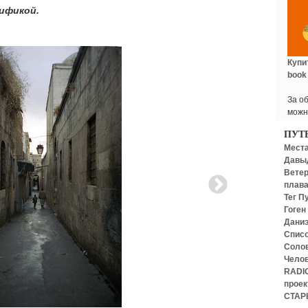
ификой.
Купи
book
За о
можн
ПУТ
Места
Давы
Ветер
плава
Тег П
Гоген
Дани
Списо
Солов
Челов
RADI
проек
СТАР