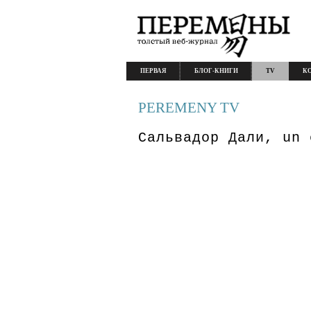
ПЕРВАЯ
БЛОГ-КНИГИ
TV
К
PEREMENY TV
Сальвадор Дали, un 