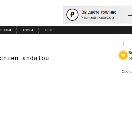
ОЛОНКИ
ТРИПЫ
БЛОГ
В
chien andalou
р
Спонс