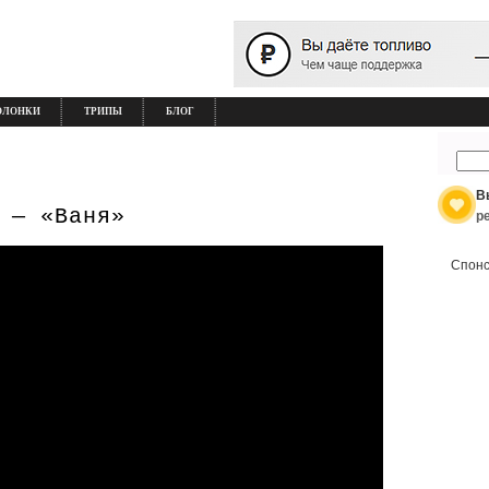
ОЛОНКИ
ТРИПЫ
БЛОГ
В
 — «Ваня»
р
Спонс