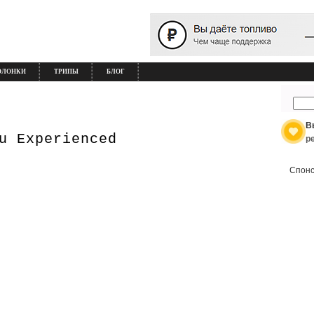
ОЛОНКИ
ТРИПЫ
БЛОГ
В
u Experienced
р
Спонс