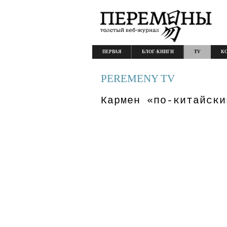
ПЕРВАЯ
БЛОГ-КНИГИ
TV
К
PEREMENY TV
Кармен «по-китайски