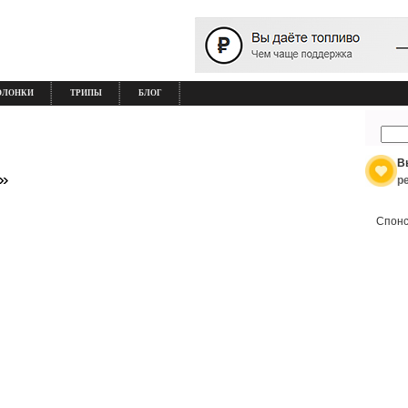
ОЛОНКИ
ТРИПЫ
БЛОГ
В
»
р
Спонс