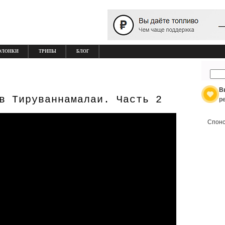
ОЛОНКИ
ТРИПЫ
БЛОГ
В
в Тируваннамалаи. Часть 2
р
Спонс