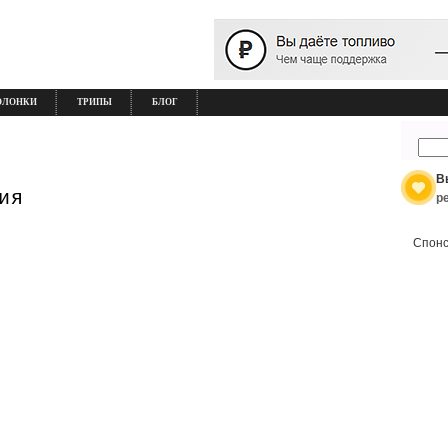
ОЛОНКИ
ТРИПЫ
БЛОГ
В
ия
р
Спонс