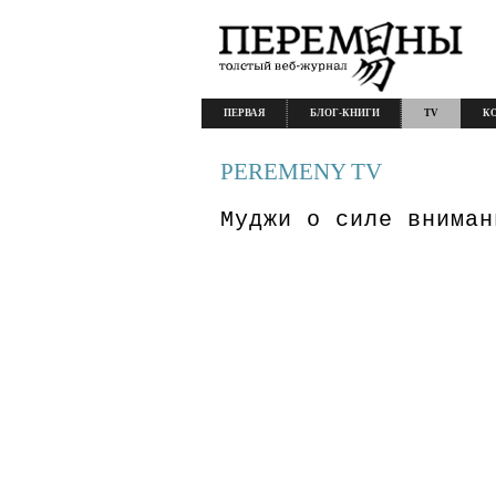
ПЕРВАЯ
БЛОГ-КНИГИ
TV
К
PEREMENY TV
Муджи о силе вниман