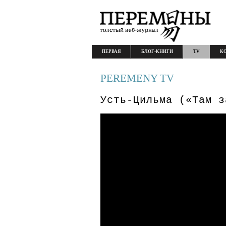
ПЕРВАЯ
БЛОГ-КНИГИ
TV
К
PEREMENY TV
Усть-Цильма («Там з