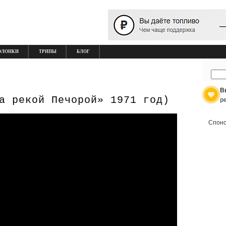
ОЛОНКИ
ТРИПЫ
БЛОГ
В
а рекой Печорой» 1971 год)
р
Спонс