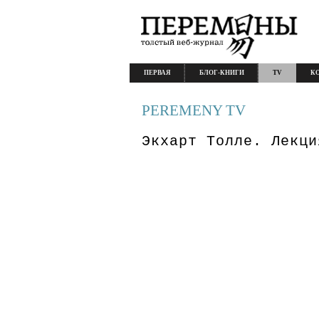
ПЕРВАЯ
БЛОГ-КНИГИ
TV
К
PEREMENY TV
Экхарт Толле. Лекци