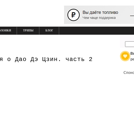
ОЛОНКИ
ТРИПЫ
БЛОГ
В
я о Дао Дэ Цзин. часть 2
р
Спонс