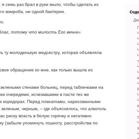
 я семь раз брал в руки мыло, чтобы сделать их
го микроба, ни одной бактерии.
Сод
Дж
и.
лаг, потому что милость Его вечна».
Ч
ь ту молоденькую медсестру, которая объявляла
Ч
 свое обращение ко мне, как только вышла из
Ч
д зелеными стенами больниц, перед табличками
на
ми очередями, исчезавшими в пасти тех же
ых коридорах. Перед
плакатами
, нарисованными
 зеленым, черным, – где объяснялось, что алкоголь
ас риску впасть в белую горячку и негативно
Ч
му (забыли упомянуть тошноту, расстройства по