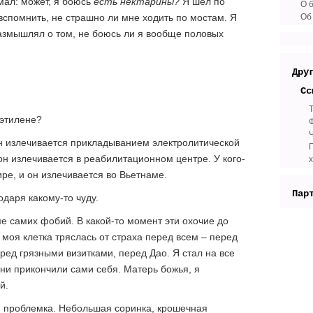
умал: может, я боюсь
есть нектарины?
Я шел по
О 
Об
вспомнить, не страшно ли мне ходить по мостам. Я
азмышлял о том, не боюсь ли я вообще половых
Дру
Сс
иэтилене?
 он излечивается прикладыванием электролитической
П
 он излечивается в реабилитационном центре. У кого-
ре, и он излечивается во Вьетнаме.
Пар
одаря какому-то чуду.
е самих фобий. В какой-то момент эти охочие до
 моя клетка тряслась от страха перед всем – перед
ред грязными визитками, перед Дао. Я стал на все
 они прикончили сами себя. Матерь божья, я
й.
я проблемка. Небольшая соринка, крошечная