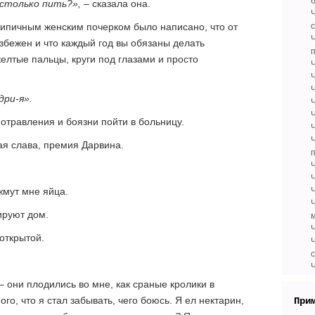
столько пить?»,
– сказала она.
 типичным женским почерком было написано, что от
Ч
избежен и что каждый год вы обязаны делать
лтые пальцы, круги под глазами и просто
Ч
дри-я».
Ч
 отравления и боязни пойти в больницу.
ая слава, премия Дарвина.
жмут мне яйца.
ируют дом.
открытой.
с
– они плодились во мне, как сраные кролики в
ого, что я стал забывать, чего боюсь. Я ел нектарин,
При