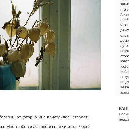
замет
что о
А зап
необ
что 
дейс
опра
други
путе
на св
стор
кресл
кофе 
доба
нату
по д
книге
здес
ВАШ
Если 
болезни, от которых мне приходилось страдать.
подде
ды. Мне требовалась идеальная чистота. Через