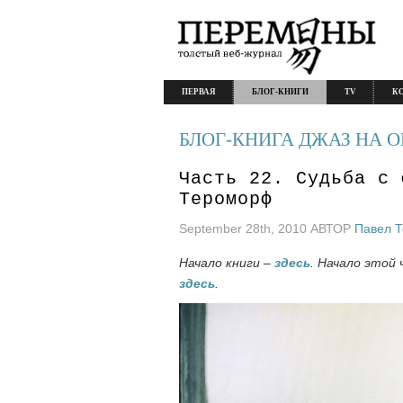
ПЕРВАЯ
БЛОГ-КНИГИ
TV
К
БЛОГ-КНИГА ДЖАЗ НА 
Часть 22. Судьба с 
Тероморф
September 28th, 2010 АВТОР
Павел 
Начало книги –
здесь
. Начало этой
здесь
.