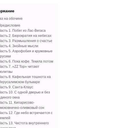
ержание
аз на обочине
Предисловие
асть 1. Побег из Лас-Вегаса
Часть 2. Бюрократия на небесах
Часть 3. Размышления о счастье
Часть 4. Знойные мысли
Часть 5. Аэрофобия и кружевные
трусики
асть 6. Пока кофе. Текила потом
асть 7. «ZZ Top» читают
молитвы
Часть 8. Кафельная тошнота на
Иерусалимском бульваре
Часть 9. Санта-Клаус
Часть 10. С одной дверью и без
единого окна
Часть 11. Кипарисово-
смоковнично-оливковый сон
асть 12. Где небо встречается с
землей
Часть 13. Чистота внутреннего