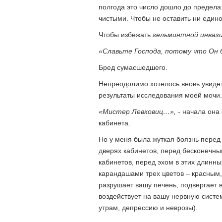
полгода это число дошло до предела:
чистыми. Чтобы не оставить ни едино
Чтобы избежать
гельминтной инвази
«Славьте Господа, потому что Он б
Бред сумасшедшего.
Непреодолимо хотелось вновь увидет
результаты исследования моей мочи.
«Мистер Левковиц…»,
- начала она
кабинета.
Но у меня была жуткая боязнь пере
дверях кабинетов, перед бесконечны
кабинетов, перед эхом в этих длинн
карандашами трех цветов – красным,
разрушает вашу печень, подвергает в
воздействует на вашу нервную систе
утрам, депрессию и неврозы).