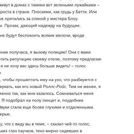
живут в домах с такими вот зелеными лужайками –
оста в стране. Плоскими, как грудь у Бетти. Или
ые прятались за спиной у мистера Блоу.
ам. Прозак, дающий надежду на будущее.
не будут беспокоить всякие мелочи, вроде
ение получаса, я вызову полицию! Они с вами
ортить репутацию своему отелю, поэтому предлагаю
я не хочу вас здесь больше видеть! – голос
.
 чтобы прошептать ему на ухо, что разберется с
еркать, как его новый
Роллс-Ройс.
Тем не менее, я
менно так, как мне казалось. Сомневаться меня
. Я подобрал на полу пинцет и, поудобнее
 Звуки стали еще более глухими и отдаленными.
верью.
, что с виду вы в теме, – сказал чей-то голос,
ких глаз паучков, тихо-мирно сидевших в