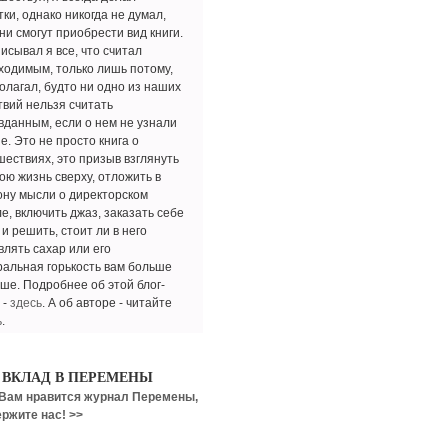
ки, однако никогда не думал,
ни смогут приобрести вид книги.
исывал я все, что считал
ходимым, только лишь потому,
полагал, будто ни одно из наших
твий нельзя считать
вданным, если о нем не узнали
е. Это не просто книга о
шествиях, это призыв взглянуть
ою жизнь сверху, отложить в
ону мысли о директорском
е, включить джаз, заказать себе
и решить, стоит ли в него
влять сахар или его
ральная горькость вам больше
уше. Подробнее об этой блог-
 -
здесь
. А об авторе - читайте
ь
.
 ВКЛАД В ПЕРЕМЕНЫ
Вам нравится журнал Перемены,
ржите нас! >>