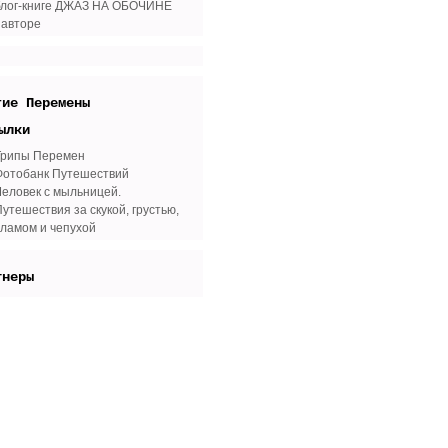
блог-книге ДЖАЗ НА ОБОЧИНЕ
 авторе
гие Перемены
ылки
Трипы Перемен
Фотобанк Путешествий
Человек с мыльницей.
утешествия за скукой, грустью,
хламом и чепухой
тнеры