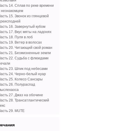
безмолвия
Часть 14. Сплав по реке времени
с незнакомцем
асть 15. Звонок из глянцевой
преисподней
Часть 16. Завернутый кубом
Часть 17. Вкус мяты на ладонях
асть 18. Пуля в лоб
асть 19. Ветер в волосах
Часть 20. Читающий свой роман
Часть 21. Безжизненные земли
Часть 22. Судьба с флюидами
печали
Часть 23. Шпик под небесами
Часть 24. Черно-белый нуар
Часть 25. Колесо Сансары
Часть 26. Полураспад
мыслехаоса
Часть 27. Джаз на обочине
Часть 28. Трансатлантический
екс
Часть 29. MUTE
мечания