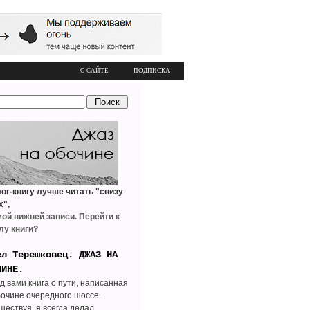
О САЙТЕ
ПОДПИСКА
ог-книгу лучше читать "снизу
х",
мой нижней записи. Перейти к
лу книги?
ел Терешковец. ДЖАЗ НА
ЧИНЕ.
д вами книга о пути, написанная
бочине очередного шоссе.
шествуя, я всегда делал