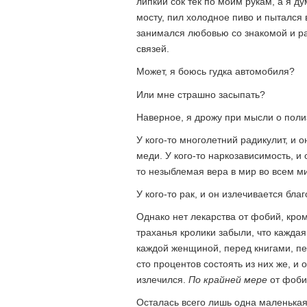
липкий сок тек по моим рукам, а я д
мосту, пил холодное пиво и пытался 
занимался любовью со знакомой и р
связей.
Может, я боюсь гудка автомобиля?
Или мне страшно засыпать?
Наверное, я дрожу при мысли о пол
У кого-то многолетний радикулит, и
меди. У кого-то наркозависимость, и
то незыблемая вера в мир во всем ми
У кого-то рак, и он излечивается благ
Однако нет лекарства от фобий, кром
траханья кролики забыли, что каждая
каждой женщиной, перед книгами, пе
сто процентов состоять из них же, и
излечился.
По крайней мере
от фоби
Осталась всего лишь одна маленька