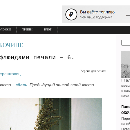
ОЛОНКИ
ТРИПЫ
БЛОГ
ОБОЧИНЕ
флюидами печали – 6.
Версия для печати
Терешковец
!!!
Бл
 части –
здесь
. Предыдущий эпизод этой части –
ввер
с са
нача
Пав
ОБО
Пере
на о
Путе