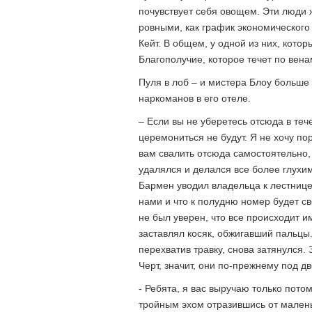
почувствует себя овощем. Эти люди 
ровными, как график экономического р
Кейт. В общем, у одной из них, котор
Благополучие, которое течет по вен
Пуля в лоб – и мистера Блоу больше 
наркоманов в его отеле.
– Если вы не уберетесь отсюда в теч
церемониться не будут. Я не хочу п
вам свалить отсюда самостоятельно, 
удалялся и делался все более глухим
Бармен уводил владельца к лестнице,
нами и что к полудню номер будет св
не был уверен, что все происходит и
заставлял косяк, обжигавший пальцы
перехватив травку, снова затянулся.
Черт, значит, они по-прежнему под д
- Ребята, я вас выручаю только потому
тройным эхом отразившись от малень