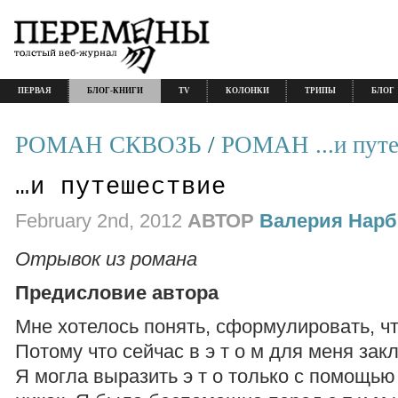
ПЕРВАЯ
БЛОГ-КНИГИ
TV
КОЛОНКИ
ТРИПЫ
БЛОГ
РОМАН СКВОЗЬ
/
РОМАН ...и пут
…и путешествие
February 2nd, 2012
АВТОР
Валерия Нарб
Отрывок из романа
Предисловие автора
Мне хотелось понять, сформулировать, что
Потому что сейчас в э т о м для меня зак
Я могла выразить э т о только с помощью