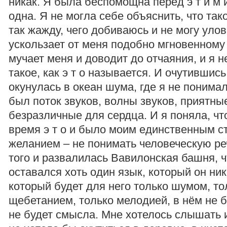
никак. Я была беспомощна перед э т и м
одна. Я не могла себе объяснить, что такое
так жажду, чего добиваюсь и не могу улов
ускользает от меня подобно мгновенному 
мучает меня и доводит до отчаяния, и я не
такое, как э т о называется. И очутившись
окунулась в океан шума, где я не понимал
был поток звуков, волны звуков, приятны
безразличные для сердца. И я поняла, чт
время э т о и было моим единственным 
желанием – не понимать человеческую ре
того и развалилась Вавилонская башня, 
оставался хоть один язык, который он ник
который будет для него только шумом, то
щебетанием, только мелодией, в нём не б
не будет смысла. Мне хотелось слышать 