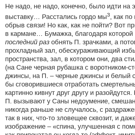
Не надо, не надо, конечно, было идти на э
3
выставку… Расстались гордо мы
, как по
обрыв связи! Но как, как не пойти? Вот п
в кармане… Бумажка, благодаря которой
последний раз
обнять П. зрачками, а пото
прохладный зал, обескураживающий изб
пространства, зал, в котором они, два ст
(на Сане черная рубашка с воротником-с
джинсы, на П. – черные джинсы и белый с
бы сговорившиеся отработать смертельн
картинно кивнут друг другу и разойдутся
П. вызывают у Саны недоумение, смешан
никогда раньше не случалось, с раздраже
так в них, что-то зловещее сквозит, и да
изображение – «спина, улучшенная с по
как припечатал он когда-то (эффект, ими