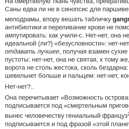
На омертвелую ткань чувства, превратив
Саны едва ли не в синопсис для паршиве
мелодрамы, впору вешать табличку
gang
антибиотики и переливание крови не помо
ампутировать: как учили-с. Нет-нет, она н
идеальной (ли?) «безусловности»: нет-нет
отдавать лучшее
, получая взамен сухи
пустоты: нет-нет, она не святая, к тому же
ворота не столь жестока, сколь бездарна: 
шевельнет больше и пальцем: нет-нет, ко
Нет-нет?..
Она перечитывает «Возможность острова
подписывается под «смертельным пригов
вынес человечеству гениальный француз
подписывается и под фразой «этой плане