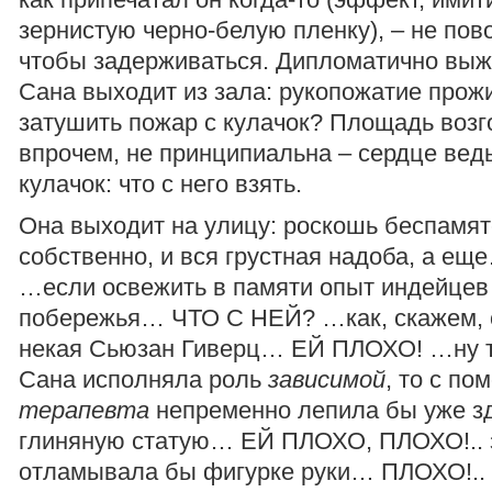
зернистую черно-белую пленку), – не пово
чтобы задерживаться. Дипломатично выж
Сана выходит из зала: рукопожатие прожи
затушить пожар с кулачок? Площадь возг
впрочем, не принципиальна – сердце ведь
кулачок: что с него взять.
Она выходит на улицу: роскошь беспамятс
собственно, и вся грустная надоба, а е
…если освежить в памяти опыт индейцев
побережья… ЧТО С НЕЙ? …как, скажем, 
некая Сьюзан Гиверц… ЕЙ ПЛОХО! …ну то
Сана исполняла роль
зависимой
, то с п
терапевта
непременно лепила бы уже з
глиняную статую… ЕЙ ПЛОХО, ПЛОХО!.. 
отламывала бы фигурке руки… ПЛОХО!..