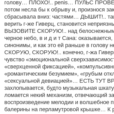
голову… ПЛОХО!.. penis… ПУЛЬС ПРОВЕ
потом несла бы к обрыву и, произнося за
сбрасывала вниз: частями… ДЫШИТ!.. та
верить г-же Гиверц, становится неприяз
ВЫЗОВИТЕ СКОРУЮ!.. над белоснежным
черное небо, в и д и т Сана: оказывается,
синонимы, и как это ей раньше в голову н
СКОРУЮ, СКОРУЮ!.. конечно, г-жа Гивер
чувство «эмоциональной сверхзависимос
«сверхценной фиксацией», «компульсивн
«романтическим безумием», «грубым отк
«сексуальной девиацией»… ЕСТЬ ТУТ ВР
захлопывается, будто музыкальная шкату
ломается некий механизм, отвечающий з
воспроизведение мелодии и волшебное 
балерины на перламутровой крышке… К р