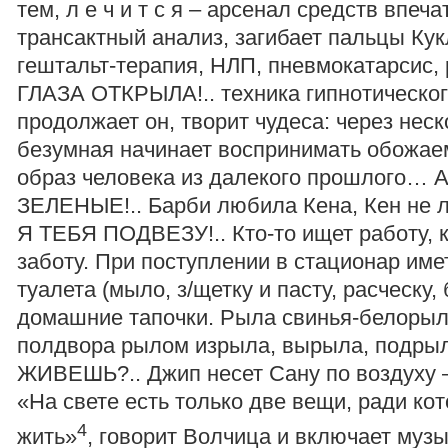
тем, л е ч и т с я – арсенал средств впеча
трансактный анализ, загибает пальцы Кук
гештальт-терапия, НЛП, пневмокатарсис
ГЛАЗА ОТКРЫЛА!.. техника гипнотическог
продолжает он, творит чудеса: через нес
безумная начинает воспринимать обожае
образ человека из далекого прошлого… 
ЗЕЛЕНЫЕ!.. Барби любила Кена, Кен не
Я ТЕБЯ ПОДВЕЗУ!.. Кто-то ищет работу, к
заботу. При поступлении в стационар им
туалета (мыло, з/щетку и пасту, расческу, 
домашние тапочки. Рыла свинья-белорыл
полдвора рылом изрыла, вырыла, подры
ЖИВЕШЬ?.. Джип несет Сану по воздуху 
«На свете есть только две вещи, ради ко
4
жить»
, говорит Волчица и включает музы