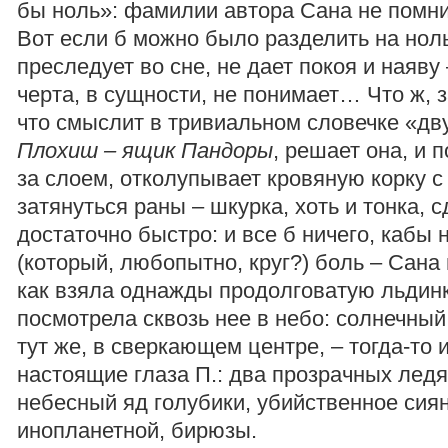
бы ноль»: фамилии автора Сана не помнит
Вот если б можно было разделить на ноль
преследует во сне, не дает покоя и наяву 
черта, в сущности, не понимает… Что ж, з
что смыслит в тривиальном словечке «дв
Плохиш – ящик Пандоры
, решает она, и 
за слоем, отколупывает кровяную корку 
затянуться раны – шкурка, хоть и тонка, 
достаточно быстро: и все б ничего, кабы 
(который, любопытно, круг?) боль – Сана
как взяла однажды продолговатую льдинк
посмотрела сквозь нее в небо: солнечный
тут же, в сверкающем центре, – тогда-то 
настоящие глаза П.: два прозрачных лед
небесный яд голубики, убийственное сия
инопланетной, бирюзы.