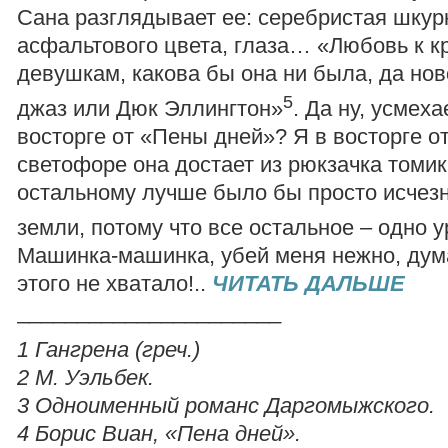
Сана разглядывает ее: серебристая шкур
асфальтового цвета, глаза… «Любовь к 
девушкам, какова бы она ни была, да но
5
джаз или Дюк Эллингтон»
. Да ну, усмеха
восторге от «Пены дней»? Я в восторге о
светофоре она достает из рюкзачка томи
остальному лучше было бы просто исчезн
земли, потому что все остальное – одно 
Машинка-машинка, убей меня нежно, дума
этого не хватало!..
ЧИТАТЬ ДАЛЬШЕ
______________________
1 Гангрена (греч.)
2 М. Уэльбек.
3 Одноименный романс Даргомыжского.
4 Борис Виан, «Пена дней».