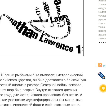
Упани
Писан
акаде
малоп
точны
русск
книги:
также
вошед
издан
книжн
RS
ье Швеции рыбаками был выловлен металлический
оссийского царства, он был доставлен в ближайшую
остный анализ в разгаре Северной войны показал,
ения шар был вскрыт. Внутри оказался дневник
ее тридцати лет считался пропавшим без вести. А
 были уже позже идентифицированы как магнитные
астинки, ирландский флаг и ещё некоторые вещи.