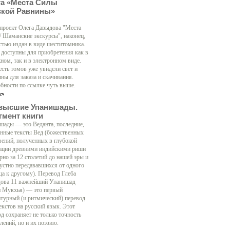
га «Места Силы
ской Равнины»
 проект Олега Давыдова "Места
/ Шаманские экскурсы", наконец,
стью издан в виде шеститомника.
 доступны для приобретения как в
ном, так и в электронном виде.
есть томов уже увидели свет и
ны для заказа и скачивания.
бности по ссылке чуть выше.
высшие Упанишады.
гмент книги
шады — это Веданта, последние,
нные тексты Вед (божественных
вений, полученных в глубокой
ации древними индийскими риши
рно за 12 столетий до нашей эры и
 устно передававшихся от одного
ца к другому). Перевод Глеба
ова 11 важнейший Упанишад
н Мукхья) — это первый
атурный (и ритмический) перевод
екстов на русский язык. Этот
д сохраняет не только точность
лений, но и их поэзию.