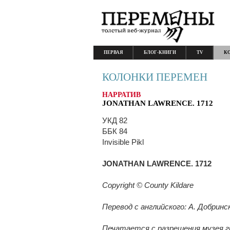
ПЕРВАЯ
БЛОГ-КНИГИ
TV
К
КОЛОНКИ ПЕРЕМЕН
НАРРАТИВ
JONATHAN LAWRENCE. 1712
УКД 82
ББК 84
Invisible Pikl
JONATHAN LAWRENCE. 1712
Copyright © County Kildare
Перевод с английского: А. Добринс
Печатается с разрешения музея г