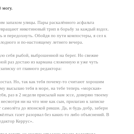
ё могу.
ким запахом улицы. Пары раскалённого асфальта
евращают никотиновый трип в борьбу за каждый вздох.
 и передохнуть. Обойдя по пути компостеры, я сел к
олодного и по-настоящему летнего вечера.
ую себя рыбой, выброшенной на берег. Но свежие
дной раз достаю из кармана сложенную и уже чуть
аписку от главного редактора:
остал. Но, так как тебя почему-то считают хорошим
му высылаю тебя в море, на тебе теперь «морская»
себя, раз в 2 недели присылай нам эссе, доверяю твоему
несмотря ни на что мне как сын, прилагаю к записке
т самолёта до японской рикши. Да, и будь добр, забери
жёлтых газет разорвал без каких-то либо объяснений. В
едактор Керрус».