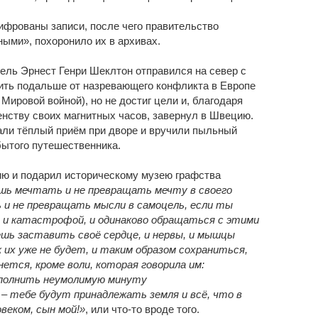
фрованы записи, после чего правительство
ыми», похоронило их в архивах.
ель Эрнест Генри Шеклтон отправился на север с
ить подальше от назревающего конфликта в Европе
Мировой войной), но не достиг цели и, благодаря
нству своих магнитных часов, завернул в Швецию.
зали тёплый приём при дворе и вручили пыльный
бытого путешественника.
ю и подарил историческому музею графства
шь мечтать и не превращать мечту в своего
 и не превращать мысли в самоцель, если ты
и катастрофой, и одинаково обращаться с этими
шь заставить своё сердце, и нервы, и мышцы
к их уже не будет, и таким образом сохраниться,
нется, кроме воли, которая говорила им:
аполнить неумолимую минуту
 тебе будут принадлежать земля и всё, что в
веком, сын мой!»
, или что-то вроде того.