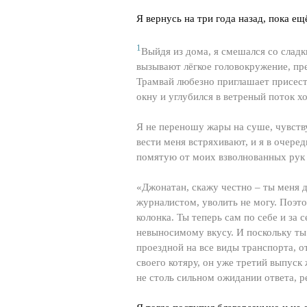
Я вернусь на три года назад, пока ещ
1
Выйдя из дома, я смешался со слад
вызывают лёгкое головокружение, пр
Трамвай любезно приглашает присесть
окну и углубился в ветреный поток х
Я не переношу жары на суше, чувств
вести меня встряхивают, и я в очере
помятую от моих взволнованных рук з
«Джонатан, скажу честно – ты меня д
журналистом, уволить не могу. Поэто
колонка. Ты теперь сам по себе и за 
невыносимому вкусу. И поскольку ты 
проездной на все виды транспорта, о
своего котяру, он уже третий выпуск 
не столь сильном ожидании ответа, р