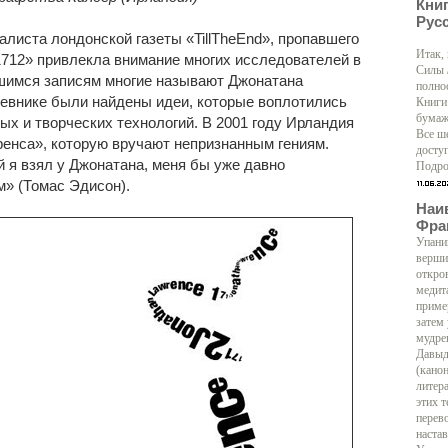
Кни
Рус
листа лондонской газеты «TillTheEnd», пропавшего
Итак,
 «1712» привлекла внимание многих исследователей в
Силы 
ившимся записям многие называют Джонатана
полно
дневнике были найдены идеи, которые воплотились
Книги
бумаж
ых и творческих технологий. В 2001 году Ирландия
Все ш
енса», которую вручают непризнанным гениям.
доступ
й я взял у Джонатана, меня бы уже давно
Подро
» (Томас Эдисон).
Наи
Фра
Упани
верши
откро
медит
приме
затем
мудре
Давыд
(кано
литер
этих т
перево
настав