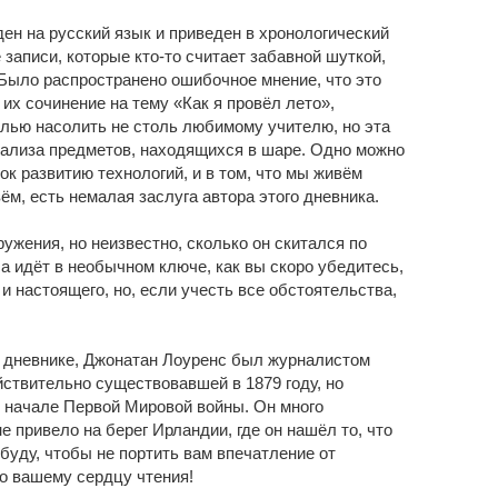
ен на русский язык и приведен в хронологический
записи, которые кто-то считает забавной шуткой,
 Было распространено ошибочное мнение, что это
их сочинение на тему «Как я провёл лето»,
елью насолить не столь любимому учителю, но эта
нализа предметов, находящихся в шаре. Одно можно
чок развитию технологий, и в том, что мы живём
ём, есть немалая заслуга автора этого дневника.
ружения, но неизвестно, сколько он скитался по
а идёт в необычном ключе, как вы скоро убедитесь,
 настоящего, но, если учесть все обстоятельства,
 дневнике, Джонатан Лоуренс был журналистом
ействительно существовавшей в 1879 году, но
 начале Первой Мировой войны. Он много
е привело на берег Ирландии, где он нашёл то, что
буду, чтобы не портить вам впечатление от
го вашему сердцу чтения!