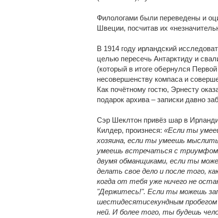
Филологами были переведены и оци
Швеции, посчитав их «незначительн
В 1914 году ирландский исследоват
целью пересечь Антарктиду и свал
(который в итоге обернулся Первой 
несовершенству компаса и соверше
Как почётному гостю, Эрнесту ока
подарок архива – записки давно за
Сэр Шеклтон привёз шар в Ирланди
Килдер, произнеся:
«Если ты умее
хозяина, если ты умеешь мыслить
умеешь встречаться с триумфом 
двумя обманщиками, если ты може
делать свое дело и после того, ка
когда от тебя уже ничего не оста
"Держитесь!". Если ты можешь з
шестидесятисекундным пробегом –
ней. И более того, ты будешь чело