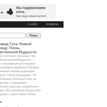
О САЙТЕ
ПОДПИСКА
гавад Гита. Новый
евод: Песнь
ественной Мудрости
 в свет книга «Бхагавад Гита.
 Божественной Мудрости» —
 и максимально достоверный
од великого индийского Писания,
ненный главным редактором
мен» Глебом Давыдовым. Это
й перевод «Бхагавад Гиты» на
ий язык с сохранением
ческой структуры санскритского
нала. Мы публикуем Предисловие
одчика, а также первые четыре