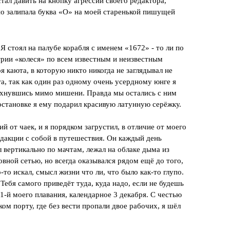
тал давить на кнопку агрессии своего редактора,
нно залипала буква «О» на моей старенькой пишущей
Я стоял на палубе корабля с именем «1672» - то ли по
етрии «колеся» по всем известным и неизвестным
я каюта, в которую никто никогда не заглядывал не
а, так как один раз одному очень усердному юнге я
ахнувшись мимо мишени. Правда мы остались с ним
становке я ему подарил красивую латунную серёжку.
й от чаек, и я порядком загрустил, в отличие от моего
редакции с собой в путешествия. Он каждый день
 вертикально по мачтам, лежал на облаке дыма из
вной сетью, но всегда оказывался рядом ещё до того,
то искал, смысл жизни что ли, что было как-то глупо.
 Тебя самого приведёт туда, куда надо, если не будешь
81-й моего плавания, календарное 3 декабря. С честью
ом порту, где без вести пропали двое рабочих, я шёл