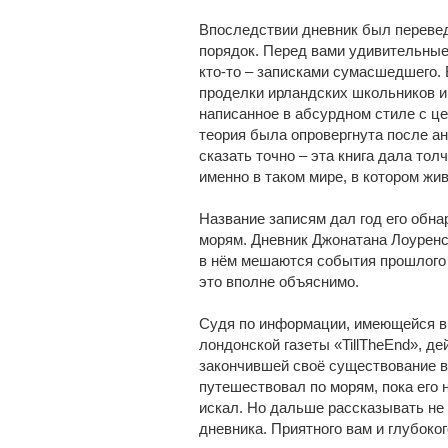
Впоследствии дневник был перевед
порядок. Перед вами удивительные 
кто-то – записками сумасшедшего.
проделки ирландских школьников и 
написанное в абсурдном стиле с ц
теория была опровергнута после а
сказать точно – эта книга дала тол
именно в таком мире, в котором жив
Название записям дал год его обна
морям. Дневник Джонатана Лоуренс
в нём мешаются события прошлого и
это вполне объяснимо.
Судя по информации, имеющейся в
лондонской газеты «TillTheEnd», д
закончившей своё существование в
путешествовал по морям, пока его н
искал. Но дальше рассказывать не 
дневника. Приятного вам и глубоко