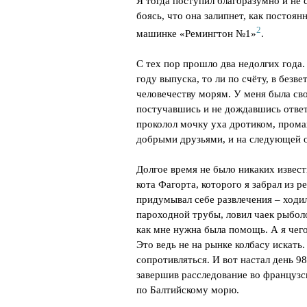
Я тогда поступил благоразумно и не с
боясь, что она залипнет, как постоя
2
машинке «Ремингтон №1»
.
С тех пор прошло два недолгих года. 
году выпуска, то ли по счёту, в безв
человечеству морям. У меня была сво
постучавшись и не дождавшись ответ
проколол мочку уха дротиком, пром
добрыми друзьями, и на следующей о
Долгое время не было никаких извести
кота Фагорта, которого я забрал из 
придумывал себе развлечения – ходил
пароходной трубы, ловил чаек рыболо
как мне нужна была помощь. А я чего-
Это ведь не на рынке колбасу искать.
сопротивляться. И вот настал день 9
завершив расследование во французск
по Балтийскому морю.