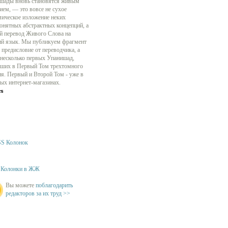
шады вновь становятся живым
ием, — это вовсе не сухое
мическое изложение неких
онятных абстрактных концепций, а
й перевод Живого Слова на
ий язык. Мы публикуем фрагмент
 предисловие от переводчика, а
 несколько первых Упанишад,
ших в Первый Том трехтомного
ия. Первый и Второй Том - уже в
ых интернет-магазинах.
S Колонок
Колонки в ЖЖ
Вы можете
поблагодарить
редакторов за их труд >>