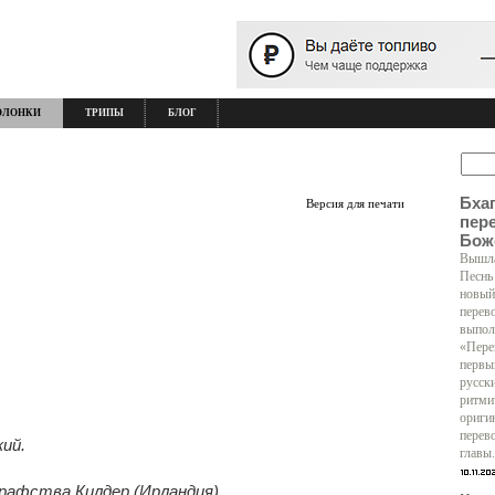
ОЛОНКИ
ТРИПЫ
БЛОГ
Бха
Версия для печати
пер
Бож
Вышла
Песнь
новый
перев
выпол
«Пере
первы
русск
ритми
ориги
перев
кий.
главы.
рафства Килдер (Ирландия)