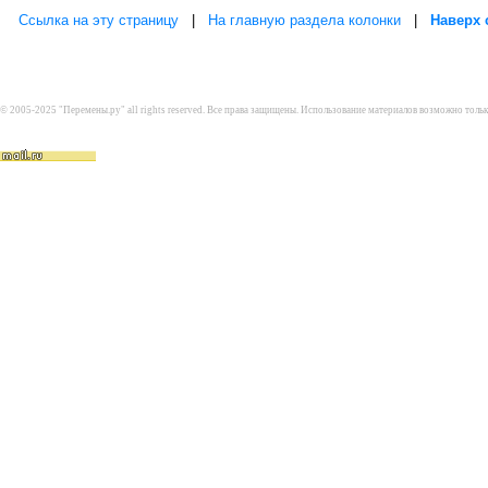
Ссылка на эту страницу
|
На главную раздела колонки
|
Наверх 
© 2005-2025 "Перемены.ру" all rights reserved. Все права защищены. Использование материалов возможно толь