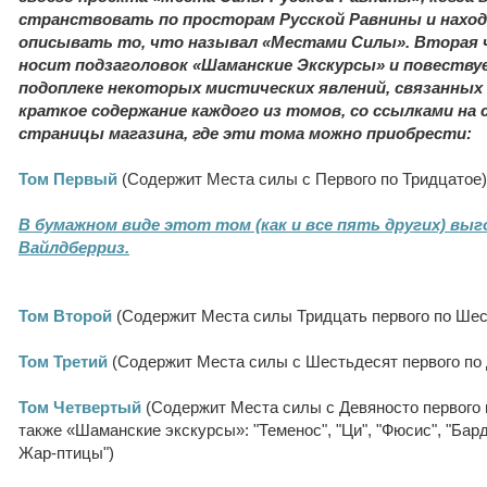
странствовать по просторам Русской Равнины и наход
описывать то, что называл «Местами Силы». Вторая
носит подзаголовок «Шаманские Экскурсы» и повеству
подоплеке некоторых мистических явлений, связанных
краткое содержание каждого из томов, со ссылками н
страницы магазина, где эти тома можно приобрести:
Том Первый
(Содержит Места силы с Первого по Тридцатое)
В бумажном виде этот том (как и все пять других) выг
Вайлдберриз.
Том Второй
(Содержит Места силы Тридцать первого по Шес
Том Третий
(Содержит Места силы с Шестьдесят первого по
Том Четвертый
(Содержит Места силы с Девяносто первого 
также «Шаманские экскурсы»: "Теменос", "Ци", "Фюсис", "Бардо
Жар-птицы")