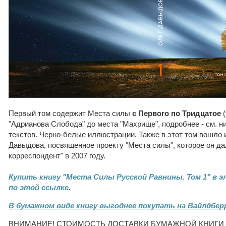
Первый том содержит Места силы
с Первого по Тридцатое
(
"Адрианова Слобода" до места "Махрище", подробнее - см. н
текстов. Черно-белые иллюстрации. Также в этот том вошло
Давыдова, посвященное проекту "Места силы", которое он да
корреспондент" в 2007 году.
Купить книгу "Места Силы Русской Равнины. Том 1" в
по этой ссылке
.
В бумажном виде книгу выгоднее покупать на Вайлдбер
ВНИМАНИЕ! СТОИМОСТЬ ДОСТАВКИ БУМАЖНОЙ КНИГИ 