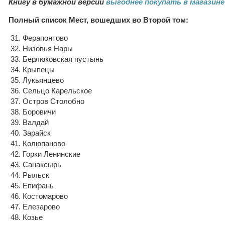
Книгу в бумажной версии
выгоднее покупать в магазине
Полный список Мест, вошедших во Второй том:
31. Ферапонтово
32. Низовья Нары
33. Берлюковская пустынь
34. Крыпецы
35. Лукьянцево
36. Сельцо Карельское
37. Остров Столобно
38. Боровичи
39. Валдай
40. Зарайск
41. Колюпаново
42. Горки Ленинские
43. Санаксырь
44. Рыльск
45. Епифань
46. Костомарово
47. Елезарово
48. Козье