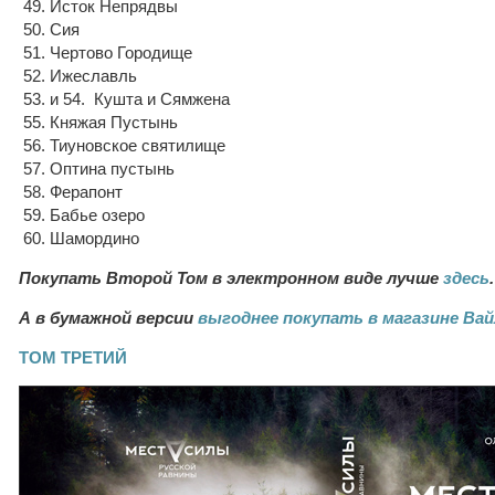
49. Исток Непрядвы
50. Сия
51. Чертово Городище
52. Ижеславль
53. и 54. Кушта и Сямжена
55. Княжая Пустынь
56. Тиуновское святилище
57. Оптина пустынь
58. Ферапонт
59. Бабье озеро
60. Шамордино
Покупать Второй Том в электронном виде лучше
здесь
.
А в бумажной версии
выгоднее покупать в магазине Ва
ТОМ ТРЕТИЙ