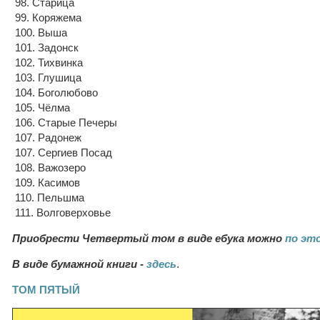
98. Старица
99. Коряжема
100. Выша
101. Задонск
102. Тихвинка
103. Глушица
104. Боголюбово
105. Чёлма
106. Старые Печеры
107. Радонеж
107. Сергиев Посад
108. Важозеро
109. Касимов
110. Пельшма
111. Волговерховье
Приобрести Четвертый том в виде ебука можно
по эт
В виде бумажной книги -
здесь
.
ТОМ ПЯТЫЙ