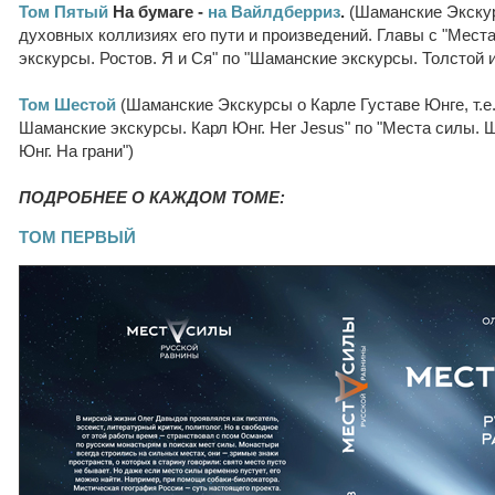
Том Пятый
На бумаге -
на Вайлдберриз
.
(Шаманские Экску
духовных коллизиях его пути и произведений. Главы с "Мест
экскурсы. Ростов. Я и Ся" по "Шаманские экскурсы. Толстой и 
Том Шестой
(Шаманские Экскурсы о Карле Густаве Юнге, т.е
Шаманские экскурсы. Карл Юнг. Her Jesus" по "Места силы. 
Юнг. На грани")
ПОДРОБНЕЕ О КАЖДОМ ТОМЕ:
ТОМ ПЕРВЫЙ