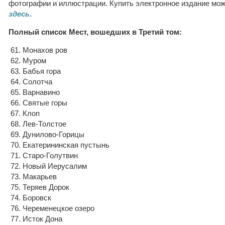
фотографии и иллюстрации. Купить электронное издание мо
здесь
.
Полный список Мест, вошедших в Третий том:
61. Монахов ров
62. Муром
63. Бабья гора
64. Солотча
65. Варнавино
66. Святые горы
67. Клоп
68. Лев-Толстое
69. Дунилово-Горицы
70. Екатерининская пустынь
71. Старо-Голутвин
72. Новый Иерусалим
73. Макарьев
75. Теряев Дорок
74. Боровск
76. Череменецкое озеро
77. Исток Дона