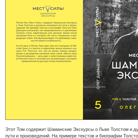
Этот Том содержит Шаманские Экскурсы о Льве Толстом и д
пути и произведений. На примере текстов и биографии Толст