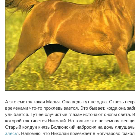
А это смотря какая Марья. Она ведь тут не одна. Сквозь не
временами что-то проклевывается. Это бывает, когда она
заб
улыбается. Тут ее «лучистые глаза» источают снопы света. Во
которой так тянется Николай. Но только это не земная женщи
Старый колдун князь Болконский набросил на дочь лягушачь
здесь
). Напомню, что Николай приезжает в Богучарово (зако