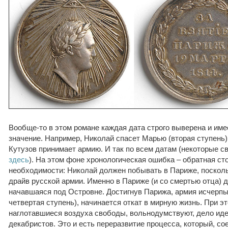
Вообще-то в этом романе каждая дата строго выверена и им
значение. Например, Николай спасет Марью (вторая ступень) 
Кутузов принимает армию. И так по всем датам (некоторые 
здесь
). На этом фоне хронологическая ошибка – обратная ст
необходимости: Николай должен побывать в Париже, посколь
драйв русской армии. Именно в Париже (и со смертью отца) 
начавшаяся под Островне. Достигнув Парижа, армия исчерпы
четвертая ступень), начинается откат в мирную жизнь. При э
наглотавшиеся воздуха свободы, вольнодумствуют, дело иде
декабристов. Это и есть переразвитие процесса, который, с