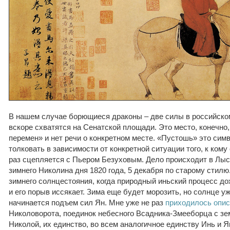
В нашем случае борющиеся драконы – две силы в российско
вскоре схватятся на Сенатской площади. Это место, конечно, 
перемен» и нет речи о конкретном месте. «Пустошь» это сим
толковать в зависимости от конкретной ситуации того, к кому 
раз сцепляется с Пьером Безуховым. Дело происходит в Лыс
зимнего Николина дня 1820 года, 5 декабря по старому стилю. 
зимнего солнцестояния, когда природный иньский процесс до
и его порыв иссякает. Зима еще будет морозить, но солнце уж
начинается подъем сил Ян. Мне уже не раз
приходилось опи
Николоворота, поединок небесного Всадника-Змееборца с з
Николой, их единство, во всем аналогичное единству Инь и 