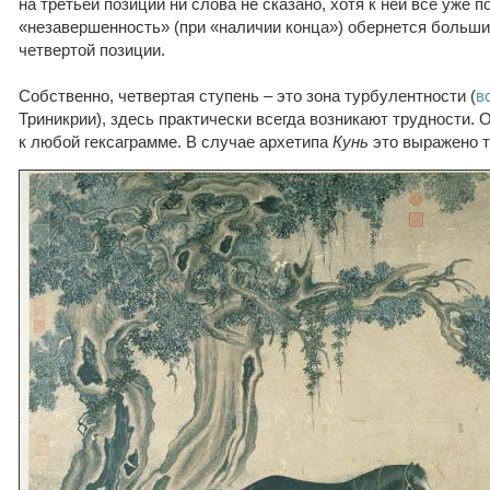
на третьей позиции ни слова не сказано, хотя к ней все уже п
«незавершенность» (при «наличии конца») обернется больш
четвертой позиции.
Собственно, четвертая ступень – это зона турбулентности (
в
Триникрии), здесь практически всегда возникают трудности. О
к любой гексаграмме. В случае архетипа
Кунь
это выражено т