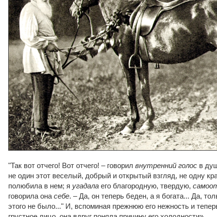
"Так вот отчего! Вот отчего! – говорил
внутренний голос
в душ
не один этот веселый, добрый и открытый взгляд, не одну к
полюбила в нем; я
угадала
его благородную, твердую,
самоо
говорила она
себе
. – Да, он теперь беден, а я богата... Да, тол
этого не было..." И, вспоминая прежнюю его нежность и тепер
грустное лицо, она вдруг поняла причину его холодности».