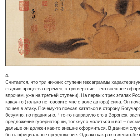
4.
Считается, что три нижних ступени гексаграммы характериз
стадию процесса перемен, а три верхние – его внешнее офо
впрочем, уже на третьей ступени). На первых трех этапах Ро
какая-то (только не говорите мне о воле автора) сила. Он поч
пошел в атаку. Почему-то поехал кататься в сторону Богучар
безумно, но правильно. Что-то направило его в Воронеж, зас
предложение губернаторши, толкнуло молиться и вот – письм
дальше он должен как-то внешне оформиться. В данном сл
быть официальное предложение. Однако как раз о женитьбе