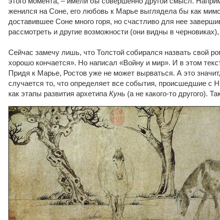
этого момента, – имели бы совершенно другой смысл. Напри
женился на Соне, его любовь к Марье выглядела бы как мим
доставившее Соне много горя, но счастливо для нее заверш
рассмотреть и другие возможности (они видны в черновиках), 
Сейчас замечу лишь, что Толстой собирался назвать свой ро
хорошо кончается». Но написал «Войну и мир». И в этом текс
Придя к Марье, Ростов уже не может вырваться. А это значит,
случается то, что определяет все события, происшедшие с Н
как этапы развития архетипа
Кунь
(а не какого-то другого). Т