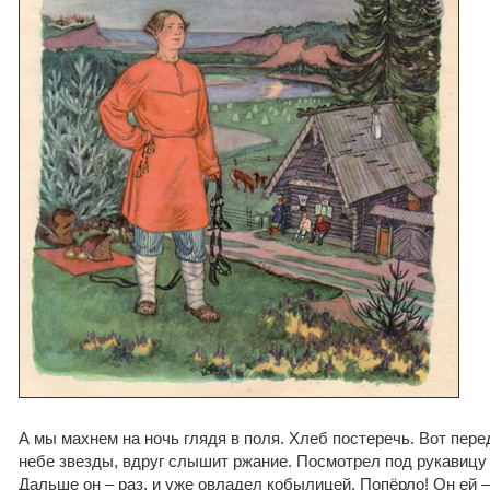
А мы махнем на ночь глядя в поля. Хлеб постеречь. Вот пере
небе звезды, вдруг слышит ржание. Посмотрел под рукавицу
Дальше он – раз, и уже овладел кобылицей. Попёрло! Он ей –