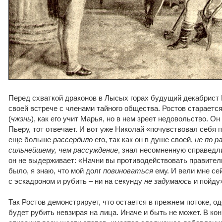
Перед схваткой драконов в Лысых горах будущий декабрист 
своей встрече с членами тайного общества. Ростов старает
(
чжэнь
), как его учит Марья, но в нем зреет недовольство. О
Пьеру, тот отвечает. И вот уже Николай «почувствовал себя 
еще больше
рассердило
его, так как он в душе своей,
не по р
сильнейшему, чем рассуждение
, знал несомненную справедл
он не выдерживает: «Начни вы противодействовать правитель
было, я знаю, что мой долг
повиноваться
ему. И вели мне се
с эскадроном и рубить – ни на секунду
не задумаюсь
и пойду
Так Ростов демонстрирует, что остается в прежнем потоке, о
будет рубить невзирая на лица. Иначе и быть не может. В ко