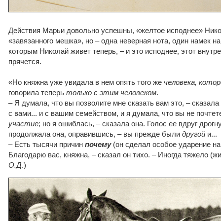
Действия Марьи довольно успешны, «желтое исподнее» Нико
«завязанного мешка», но – одна неверная нота, один намек н
которым Николай живет теперь, – и это исподнее, этот внутр
прячется.
«Но княжна уже увидала в нем опять того же
человека, котор
говорила теперь
только с этим человеком
.
– Я думала, что вы позволите мне сказать вам это, – сказала
с вами... и с вашим семейством, и я думала, что вы не почте
участие
; но я ошиблась, – сказала она. Голос ее вдруг дрогн
продолжала она, оправившись, – вы прежде были
другой
и...
– Есть тысячи причин
почему
(он сделал особое ударение н
Благодарю вас, княжна, – сказал он тихо. – Иногда тяжело (ж
О.Д
.)