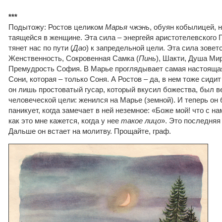
***
Подытожу: Ростов целиком
Марья чжэнь
, обуян кобылицей, 
таящейся в женщине. Эта сила – энергейя аристотелевского 
тянет нас по пути (
Дао
) к запредельной цели. Эта сила зовет
Женственность, Сокровенная Самка (
Пинь
), Шакти, Душа Ми
Премудрость София. В Марье проглядывает самая настоящая
Сони, которая – только Соня. А Ростов – да, в нем тоже сиди
он лишь простоватый гусар, который вкусил божества, был в
человеческой цели: женился на Марье (земной). И теперь он 
паникует, когда замечает в ней неземное: «Боже мой! что с на
как это мне кажется, когда у нее
такое лицо
». Это последняя
Дальше он встает на молитву. Прощайте, граф.