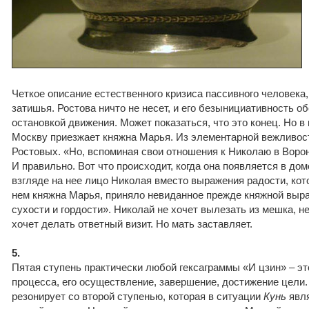
Четкое описание естественного кризиса пассивного человека,
затишья. Ростова ничто не несет, и его безынициативность о
остановкой движения. Может показаться, что это конец. Но в
Москву приезжает княжна Марья. Из элементарной вежливос
Ростовых. «Но, вспоминая свои отношения к Николаю в Ворон
И правильно. Вот что происходит, когда она появляется в до
взгляде на нее лицо Николая вместо выражения радости, ко
нем княжна Марья, приняло невиданное прежде княжной выр
сухости и гордости». Николай не хочет вылезать из мешка, н
хочет делать ответный визит. Но мать заставляет.
5.
Пятая ступень практически любой гексаграммы «И цзин» – эт
процесса, его осуществление, завершение, достижение цели. 
резонирует со второй ступенью, которая в ситуации
Кунь
явля