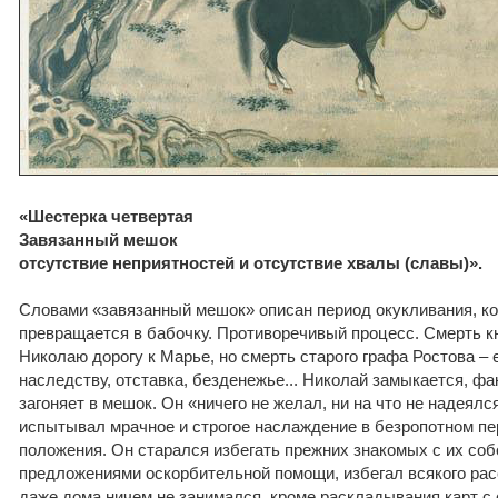
«Шестерка четвертая
Завязанный мешок
отсутствие неприятностей и отсутствие хвалы (славы)».
Словами «завязанный мешок» описан период окукливания, ко
превращается в бабочку. Противоречивый процесс. Смерть к
Николаю дорогу к Марье, но смерть старого графа Ростова – 
наследству, отставка, безденежье... Николай замыкается, фа
загоняет в мешок. Он «ничего не желал, ни на что не надеялс
испытывал мрачное и строгое наслаждение в безропотном пе
положения. Он старался избегать прежних знакомых с их со
предложениями оскорбительной помощи, избегал всякого рас
даже дома ничем не занимался, кроме раскладывания карт с