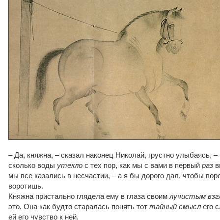
– Да, княжна, – сказал наконец Николай, грустно улыбаясь, –
сколько воды
утекло
с тех пор, как мы с вами в первый
раз
в
мы все казались в несчастии, – а я бы дорого дал, чтобы воро
воротишь.
Княжна пристально глядела ему в глаза своим
лучистым взг
это. Она как будто старалась понять тот
тайный смысл
его с
ей его чувство к ней.