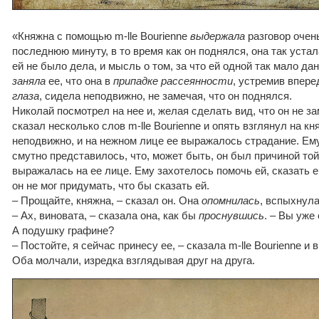
«Княжна с помощью m-lle Bourienne
выдержала
разговор очен
последнюю минуту, в то время как он поднялся, она так устала
ей не было дела, и мысль о том, за что ей одной так мало дан
заняла
ее, что она в
припадке рассеянности
, устремив впере
глаза
, сидела неподвижно, не замечая, что он поднялся.
Николай посмотрел на нее и, желая сделать вид, что он не з
сказал несколько слов m-lle Bourienne и опять взглянул на кн
неподвижно, и на нежном лице ее выражалось страдание. Е
смутно представилось, что, может быть, он был причиной той
выражалась на ее лице. Ему захотелось помочь ей, сказать е
он не мог придумать, что бы сказать ей.
– Прощайте, княжна, – сказал он. Она
опомнилась
, вспыхнула
– Ах, виновата, – сказала она, как бы
проснувшись
. – Вы уже 
А подушку графине?
– Постойте, я сейчас принесу ее, – сказала m-lle Bourienne и
Оба молчали, изредка взглядывая друг на друга.