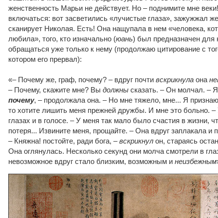
женственность Марьи не действует. Но – поднимите мне веки!
включаться: вот засветились «лучистые глаза», зажужжал же
сканирует Николая. Есть! Она нащупала в нем «человека, кот
любила», того, кто изначально (
юань
) был предназначен для 
обращаться уже только к нему (продолжаю цитирование с тог
котором его прервал):
«– Почему же, граф, почему? – вдруг почти
вскрикнула
она
не
– Почему, скажите мне? Вы
должны
сказать. – Он молчал. – Я
почему
, – продолжала она. – Но мне тяжело, мне... Я признаю
то хотите лишить меня прежней дружбы. И мне это больно. –
глазах и в голосе. – У меня так мало было счастия в жизни, 
потеря... Извините меня, прощайте. – Она вдруг заплакала и 
– Княжна! постойте, ради бога, –
вскрикнул
он, стараясь остан
Она оглянулась. Несколько секунд они молча смотрели в глаза
невозможное вдруг стало близким, возможным и
неизбежным