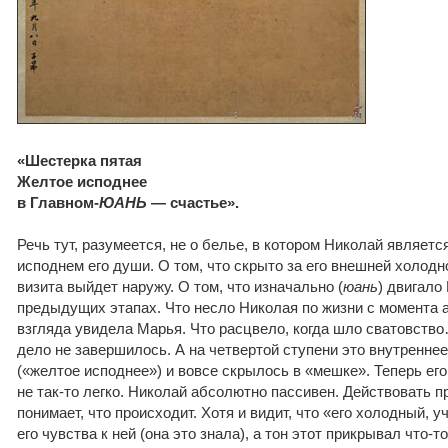
«Шестерка пятая
Желтое исподнее
в Главном-
ЮАНЬ
— счастье».
Речь тут, разумеется, не о белье, в котором Николай является
исподнем его души. О том, что скрыто за его внешней холодно
визита выйдет наружу. О том, что изначально (
юань
) двигало
предыдущих этапах. Что несло Николая по жизни с момента а
взгляда увидела Марья. Что расцвело, когда шло сватовство
дело не завершилось. А на четвертой ступени это внутренне
(«желтое исподнее») и вовсе скрылось в «мешке». Теперь его
не так-то легко. Николай абсолютно пассивен. Действовать п
понимает, что происходит. Хотя и видит, что «его холодный, у
его чувства к ней (она это знала), а тон этот прикрывал что-т