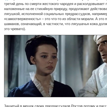
третий день по смерти жестокого чародея и расколдовывает 
наложенные на ее стихийную природу, продолжают действова
лягушкой, исполненной социальных предрассудков, например,
«самоотверженность» – это что-то из области морали. А это 
шаманов, означающий, в частности, что лягушачья кожа дол
это чревато).
Зашитый в мешок своих предрассудков Ростов потому и пасс