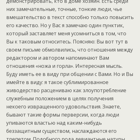
демонстрировать, кто в доме хозяин. Есть среди
них замечательные, точные, тонкие люди, чье
вмешательство в текст способно только повысить
его качество. Но у Вас я замечаю один пунктик,
который заставляет меня усомниться в том, что
Вы к таковым относитесь. Поясняю: Вы вот тут в
своем письме обмолвились, что отношения между
редактором и автором напоминают Вам
отношения «ножа и горла». Интересная мысль.
Буду иметь ее в виду при общении с Вами. Но и Вы
имейте в виду: я такое сублимированное
живодерство расцениваю как злоупотребление
служебным положением в целях получения
некоего извращенного удовольствия. Знаете,
бывают такие формы перверсии, когда люди
упиваются властью над каким-нибудь
беззащитным существом, наслаждаются его
трепетом. Подобного рода девиантные натуры