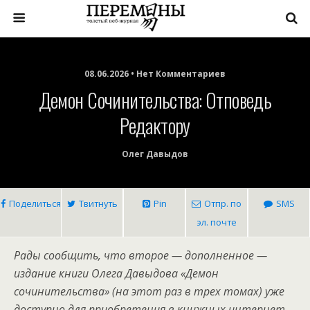
08.06.2026 • Нет Комментариев
Демон Сочинительства: Отповедь
Редактору
Олег Давыдов
Поделиться
Твитнуть
Pin
Отпр. по
SMS
эл. почте
Рады сообщить, что второе — дополненное —
издание книги Олега Давыдова «Демон
сочинительства» (на этот раз в трех томах) уже
доступно для приобретения в книжных интернет-