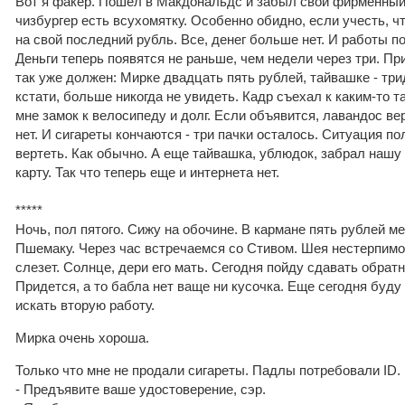
Вот я факер. Пошел в Макдональдс и забыл свой фирменный
чизбургер есть всухомятку. Особенно обидно, если учесть, чт
на свой последний рубль. Все, денег больше нет. И работы по
Деньги теперь появятся не раньше, чем недели через три. Пр
так уже должен: Мирке двадцать пять рублей, тайвашке - три
кстати, больше никогда не увидеть. Кадр съехал к каким-то 
мне замок к велосипеду и долг. Если объявится, лавандос верн
нет. И сигареты кончаются - три пачки осталось. Ситуация 
вертеть. Как обычно. А еще тайвашка, ублюдок, забрал нашу
карту. Так что теперь еще и интернета нет.
*****
Ночь, пол пятого. Сижу на обочине. В кармане пять рублей 
Пшемаку. Через час встречаемся со Стивом. Шея нестерпимо 
слезет. Солнце, дери его мать. Сегодня пойду сдавать обратн
Придется, а то бабла нет ваще ни кусочка. Еще сегодня буду
искать вторую работу.
Мирка очень хороша.
Только что мне не продали сигареты. Падлы потребовали ID.
- Предъявите ваше удостоверение, сэр.