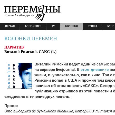
ПЕРВАЯ
БЛОГ-КНИГИ
TV
КОЛОНКИ
ТРИПЫ
БЛОГ
КОЛОНКИ ПЕРЕМЕН
НАРРАТИВ
Виталий Римский. САКС (1.)
Виталий Римский ведет один из самых з
на сервере livejournal. В
этом дневнике
все
жизни, и увлекательно, как в кино. Три с
Римский попал в США и прожил там какое
написал об этом повесть «САКС». Сегодн
публикацию отрывков из этой повести и 
ежедневно в течение двух недель.
Пролог
Это выдержки из бумажного дневника, который я пытался 