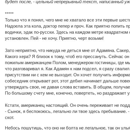
будет после, - цельный непрерывный текст, написанный уж
*****
Только что я понял, чего мне не хватало все эти первые шесть
Надоела эта кола, доктор пепер и проч. Как приятно попить 
водички, эдак по-русски. Здесь на каждом метре квадратном
установлен. Пей - не хочу. Приятно, черт возьми!
Зато неприятно, что никуда не деться мне от Адамяна. Сакер, 
Какого хера? Я близок к тому, чтоб его прессануть. Сейчас он
пожилым американцем Полом, менеджером гостиницы, где мы
что разговаривал я. Как Адамян к нам подсел, я сразу свалил
присутствии ни с кем не выходит. Он хочет получить информа
собеседник открывает рот, этот дебил начинает дальше пове
утверждать свое, не давая слова вставить. В общем, получает
По большому счету мне, конечно, повертеть, но раздражает 
Кстати, американец настоящий. Он очень переживает не подд
- Сынок, я беспокоюсь, легально ли твое здесь пребывание. -
скот.
Небось пошутишь, что оно ни болта не легальное, так он улы