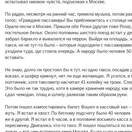
испытывал никаких чувств, подъезжая к Москве.
По радио, несмотря на ранний час, гремела музыка, потом р
голос: «Граждане пассажиры! Вы приближаетесь к столице н
Орали песни о Москве. Пришли обе Розки (другая тоже Роза)
постельное белье. Около половины шестого поезд встал у д
забрал барахло и вывалился на перрон. Выйдя на площадь, 
такси, но не тут-то было – которые подходили с пассажирами,
уходили туда, где стояла очередь. А народу было человек 5
вставать.
Не знаю, долго ли простоял бы я тут, но одно такси, посадив
вокзал, и шофер крикнул, нет ли еще желающих. Я уселся, и
полтинник, хотя таксометр насчитал 41 копейку на троих. Спе
Это было не так трудно, хотя в камере хранения народу, как 
сдал чемодан, плащ и шляпу, развязав таким образом руки.
Потом пошел компостировать билет. Вошел в кассовый зал – 
жуть. Я встал в хвост. По беглому подсчету было 40 человек
же в другой. Я встал в 6 часов, а в половине восьмого касса
пересменку. Двигались что-то тихо. Я пошел пошляться по во
дождь – вот чем встретила меня Москва. Было сыро и неуютн