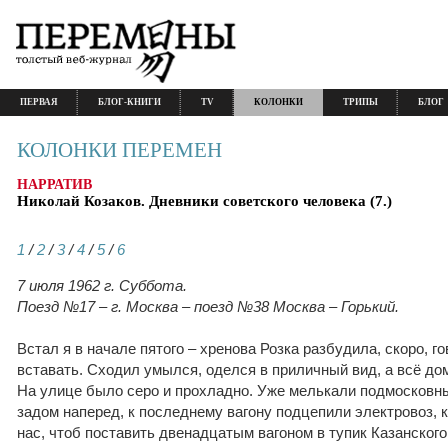
ПЕРВАЯ
БЛОГ-КНИГИ
TV
КОЛОНКИ
ТРИПЫ
БЛОГ
КОЛОНКИ ПЕРЕМЕН
НАРРАТИВ
Николай Козаков. Дневники советского человека (7.)
1
/
2
/
3
/
4
/
5
/
6
7 июля 1962 г. Суббота.
Поезд №17 – г. Москва – поезд №38 Москва – Горький.
Встал я в начале пятого – хренова Розка разбудила, скоро, г
вставать. Сходил умылся, оделся в приличный вид, а всё д
На улице было серо и прохладно. Уже мелькали подмосковн
задом наперед, к последнему вагону подцепили электровоз, 
нас, чтоб поставить двенадцатым вагоном в тупик Казанского 