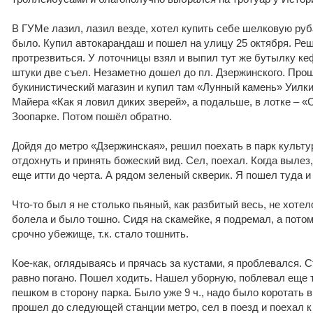
В ГУМе лазил, лазил везде, хотел купить себе шелковую руб
было. Купил автокарандаш и пошел на улицу 25 октября. Реш
протрезвиться. У лоточницы взял и выпил тут же бутылку к
штуки две съел. Незаметно дошел до пл. Дзержинского. Пр
букинистический магазин и купил там «Лунный камень» Уилки
Майера «Как я ловил диких зверей», а подальше, в лотке – «С
Зоопарке. Потом пошёл обратно.
Дойдя до метро «Дзержинская», решил поехать в парк культур
отдохнуть и принять божеский вид. Сел, поехал. Когда вылез,
еще итти до черта. А рядом зеленый скверик. Я пошел туда и 
Что-то был я не столько пьяный, как разбитый весь, не хотел
болела и было тошно. Сидя на скамейке, я подремал, а пото
срочно убежище, т.к. стало тошнить.
Кое-как, оглядываясь и прячась за кустами, я проблевался. С
равно погано. Пошел ходить. Нашел уборную, поблевал еще 
пешком в сторону парка. Было уже 9 ч., надо было коротать 
прошел до следующей станции метро, сел в поезд и поехал к 