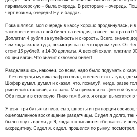
парикмахерскую – была очередь. В ресторане – очередь. Пош
черт возьми, очередь! Ну, и бардак.
Пока шлялся, моя очередь в кассу хорошо продвинулась, и в 
закомпостировал свой билет на сегодня, точнее, завтра на 0.
Доплатил 4 рубля за купейность и скорость. Всего, значит, д
чем когда ехали туда, несмотря на то, что кругом купе. От Че
стоит 15 рублей, и 14-30 доплаты. А весной ехали, платили 3
общий вагон. Что значит сквозной билет!
Разделавшись, наконец, со всем, надо было подумать о харча
– без очереди мужика зафрахтовал, и велел ехать туда, где 
Шофер думал, думал и сказал, что, пожалуй, негде, разве то
рыночной столовой, а то рано. Мы приехали на Цветной буль
Оба пошли в столовую. Пиво там было, я отдал вымогателю т
Я взял три бутылки пива, сыр, шпроты и три порции сосисок,
ошеломленное восклицание раздатчицы. Сидел я долго, так к
было тянуть время до 9, когда открываются сберкассы и полу
аккредитиву. Сидел я, сидел, прошелся по рынку, посмотрел, 