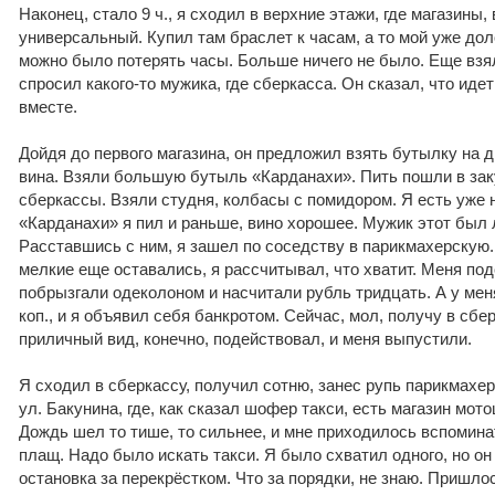
Наконец, стало 9 ч., я сходил в верхние этажи, где магазины,
универсальный. Купил там браслет к часам, а то мой уже до
можно было потерять часы. Больше ничего не было. Еще взя
спросил какого-то мужика, где сберкасса. Он сказал, что идет
вместе.
Дойдя до первого магазина, он предложил взять бутылку на д
вина. Взяли большую бутыль «Карданахи». Пить пошли в зак
сберкассы. Взяли студня, колбасы с помидором. Я есть уже н
«Карданахи» я пил и раньше, вино хорошее. Мужик этот был 
Расставшись с ним, я зашел по соседству в парикмахерскую. 
мелкие еще оставались, я рассчитывал, что хватит. Меня под
побрызгали одеколоном и насчитали рубль тридцать. А у мен
коп., и я объявил себя банкротом. Сейчас, мол, получу в сбе
приличный вид, конечно, подействовал, и меня выпустили.
Я сходил в сберкассу, получил сотню, занес рупь парикмахе
ул. Бакунина, где, как сказал шофер такси, есть магазин мот
Дождь шел то тише, то сильнее, и мне приходилось вспомина
плащ. Надо было искать такси. Я было схватил одного, но он 
остановка за перекрёстком. Что за порядки, не знаю. Пришлос