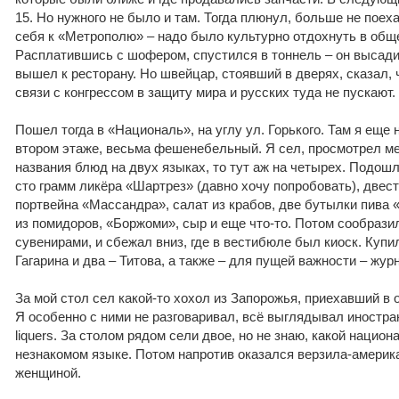
15. Но нужного не было и там. Тогда плюнул, больше не поех
себя к «Метрополю» – надо было культурно отдохнуть в общ
Расплатившись с шофером, спустился в тоннель – он высади
вышел к ресторану. Но швейцар, стоявший в дверях, сказал, 
связи с конгрессом в защиту мира и русских туда не пускают.
Пошел тогда в «Националь», на углу ул. Горького. Там я еще 
втором этаже, весьма фешенебельный. Я сел, просмотрел м
названия блюд на двух языках, то тут аж на четырех. Подош
сто грамм ликёра «Шартрез» (давно хочу попробовать), двест
портвейна «Массандра», салат из крабов, две бутылки пива «
из помидоров, «Боржоми», сыр и еще что-то. Потом сообразил
сувенирами, и сбежал вниз, где в вестибюле был киоск. Купи
Гагарина и два – Титова, а также – для пущей важности – жур
За мой стол сел какой-то хохол из Запорожья, приехавший в о
Я особенно с ними не разговаривал, всё выглядывал иностра
liquers. За столом рядом сели двое, но не знаю, какой национ
незнакомом языке. Потом напротив оказался верзила-америка
женщиной.