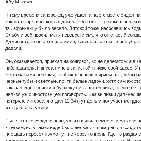
Абу Макемо.
К тому времени запорожец уже ушел, а на его месте сидел па
какого-то арктического ледокола. Он тоже с грехом пополам 
т.ч. африканцу было весело. Вятской тоже, насосавшись водки
Эльбу и всё просил меня перевести ему, что он старый солда
Администраторша ходила мимо, косясь и всё пыталась убрать
давали.
Он, оказывается, приехал на конгресс, но не делегатом, а в к
наблюдателя. Написал мне в записной книжке свой адрес. У 
желтоватыми белками, необыкновенной ширины нос, мелко-м
черные губы и светлые, почти белые ладони, хотя сам аж о
заказал еще солянку и бутылку пива, хотел вина, но мне не 
нельзя уж с иностранцем поговорить. Без выпивки дальнейш
потеряло интерес, я отдал 11-34 (тут деньги получает метрдот
и подался на улицу.
Был я что-то изрядно пьян, хотя и выпил немного, и ел хоро
к теткам, но в таком виде было нельзя. Я пока решил сходи
площадь пересек прямо тут, не через тоннель. Где-то раздалс
троллейбусами и благополучно выбрался на тротуар у Истор