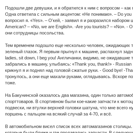
Подошли две девушки, и я обратился к ним с вопросом – как 
Одна ответила с сильным акцентом: «Не понимаю». – Do you s
вопросил я. «Yes». – О'кей, - заявил я и разразился набором 
American? – «No, we are English». -Are you tourists? – «No». - 
они сотрудницы посольства.
Тем временем подошло еще несколько человек, ожидающих т
зеленый глазок. Я первым прыгнул к машине, распахнул задню
ladies, sit down, I beg you! Англичанки, видимо, не ожидавшие
забрались в машину, улыбаясь: «Thank you, thank!» - Russian an
крикнул я и поднял над головой сжатые руки. - Good bye! -Tha
тронулось, а они еще махали руками, оглядываясь. Вскоре п
тоже.
На Бакунинской оказалось два магазина, один только автомо
спорттоваров. В спортивном были кое-какие запчасти к мото
подвески, ни втулки верхней головки шатуна, что мне всего н
поршень с пальцем на всякий случай за 4-70, и всё.
В автомобильном висел список всех автомагазинов столицы.
которые были ближе и где продавались запчасти. В следующи