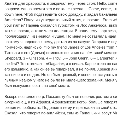
Хватив для храбрости, я закричал ему через стол: Hello, com
вопросительно посмотрел и встал с кресла. – Come, come, - по
down here. Чтоб подтвердить свою догадку, я задал банальный
American? Получив утвердительный ответ, спросил: - From whe
your name? Парень оказался туристом из Лос Анжелоса, зва
как я спросил, а тоже член делегации. Я налил ему шартреза,
поблагодарил, извинился и ушел. Но меня не оставляла идея 
поэтому я подошел к нему, достал из-за пазухи Гагарина и п
примерно, надписью: «To my friend James of Los Angeles from 
Титова и с его (Джима) помощью сочинил на нём такой меморан
Sheppard, 3 – Grissom, 4 – Titov, 5 – John Glenn, 6 – Carpenter
the first? Тот отвечал – «Gagarin», и я писал. Карпентера он н
его фамилию, а как он ее выговаривал, я не понял. Хренов янк
так ничего и не дал. Но он был трезвый, и конечно, вступать 
пьяным иваном у него не было ни малейшего желания. Меня уж
был вынужден сесть на своё место.
Вскоре появился негр. Поскольку был он невелик ростом и хил
американец, а из Африки. Африканские негры больше говорят
решил испробовать. Подошел к нему и пригласил за свой стол
Сказал, что говорит по-английски, сам из Танганьики, зовут 