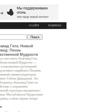
О САЙТЕ
ПОДПИСКА
гавад Гита. Новый
евод: Песнь
ественной Мудрости
 в свет книга «Бхагавад Гита.
 Божественной Мудрости» —
 и максимально достоверный
од великого индийского Писания,
ненный главным редактором
мен» Глебом Давыдовым. Это
й перевод «Бхагавад Гиты» на
ий язык с сохранением
ческой структуры санскритского
нала. Мы публикуем Предисловие
одчика, а также первые четыре