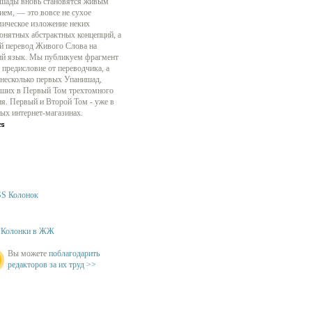
шады вновь становятся живым
ием, — это вовсе не сухое
мическое изложение неких
онятных абстрактных концепций, а
й перевод Живого Слова на
ий язык. Мы публикуем фрагмент
 предисловие от переводчика, а
 несколько первых Упанишад,
ших в Первый Том трехтомного
ия. Первый и Второй Том - уже в
ых интернет-магазинах.
S Колонок
Колонки в ЖЖ
Вы можете
поблагодарить
редакторов за их труд >>