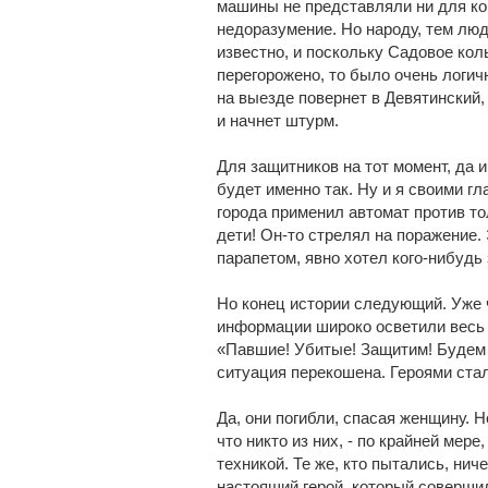
машины не представляли ни для ко
недоразумение. Но народу, тем люд
известно, и поскольку Садовое кол
перегорожено, то было очень логич
на выезде повернет в Девятинский
и начнет штурм.
Для защитников на тот момент, да и
будет именно так. Ну и я своими гл
города применил автомат против т
дети! Он-то стрелял на поражение.
парапетом, явно хотел кого-нибудь
Но конец истории следующий. Уже 
информации широко осветили весь 
«Павшие! Убитые! Защитим! Будем 
ситуация перекошена. Героями стал
Да, они погибли, спасая женщину. Н
что никто из них, - по крайней мере
техникой. Те же, кто пытались, нич
настоящий герой, который совершил