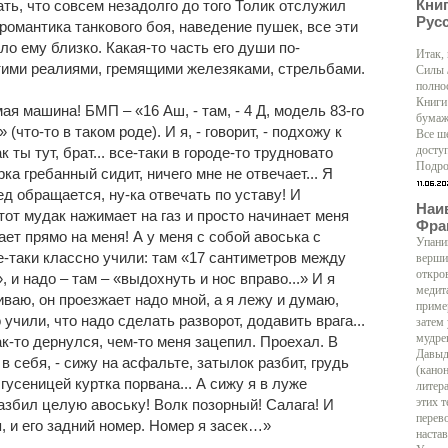
Кни
ать, что совсем незадолго до того Толик отслужил
Рус
 романтика танкового боя, наведение пушек, все эти
о ему близко. Какая-то часть его души по-
Итак,
ими реалиями, гремящими железяками, стрельбами.
Силы 
полно
Книги
ая машина! БМП – «16 Аш, - там, - 4 Д, модель 83-го
бумаж
(что-то в таком роде). И я, - говорит, - подхожу к
Все ш
к ты тут, брат... все-таки в городе-то трудновато
доступ
Подро
ка гребанный сидит, ничего мне не отвечает... Я
ед обращается, ну-ка отвечать по уставу! И
Наи
этот мудак нажимает на газ и просто начинает меня
Фра
ает прямо на меня! А у меня с собой авоська с
Упани
е-таки классно учили: там «17 сантиметров между
верши
откро
и надо – там – «выдохнуть и нос вправо...» И я
медит
иваю, он проезжает надо мной, а я лежу и думаю,
приме
 учили, что надо сделать разворот, додавить врага...
затем
мудре
ак-то дернулся, чем-то меня зацепил. Проехал. В
Давыд
 в себя, - сижу на асфальте, затылок разбит, грудь
(кано
 гусеницей куртка порвана... А сижу я в луже
литер
 разбил целую авоську! Волк позорный! Салага! И
этих т
перево
я, и его задний номер. Номер я засек…»
настав