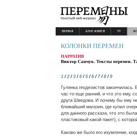
ПЕРВАЯ
БЛОГ-КНИГИ
TV
К
КОЛОНКИ ПЕРЕМЕН
НАРРАТИВ
Виктор Санчук. Тексты перемен. Та
1
/
2
/
3
/
4
/
5
/
6
/
7
/
8
/
9
Гулянка геодезистов закончилась. 
час-то еще ранний, и что это ему, с
друга Шведова. И почему бы ему не
ближайший магазин, где купил очер
для данного рассказа, что это была
пластиковый какой пакет), с которо
Каково же было его изумление, ког