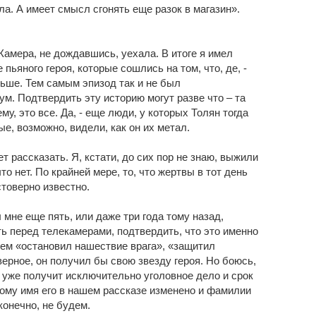
а. А имеет смысл сгонять еще разок в магазин».
Камера, не дождавшись, уехала. В итоге я имел
пьяного героя, которые сошлись на том, что, де, -
льше. Тем самым эпизод так и не был
м. Подтвердить эту историю могут разве что – та
му, это все. Да, - еще люди, у которых Толян тогда
е, возможно, видели, как он их метал.
т рассказать. Я, кстати, до сих пор не знаю, выжили
то нет. По крайней мере, то, что жертвы в тот день
стоверно известно.
 мне еще пять, или даже три года тому назад,
ь перед телекамерами, подтвердить, что это именно
чем «остановил нашествие врага», «защитил
верное, он получил бы свою звезду героя. Но боюсь,
он уже получит исключительно уголовное дело и срок
ому имя его в нашем рассказе изменено и фамилии
конечно, не будем.