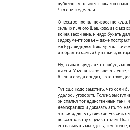
публичным не имеет никакого смысл
Что они и сделали.
Оператор пропал неизвестно куда. 
сильно пьяного Шашкова и не менее 
война закончена, и надо бухать да
задокументирован – даже постфакту
же Курляндцева, Вик, ну и я. По-мое
отобрал те самые бутылки и, которы
Ну, экипаж вряд ли что-нибудь може
ли они. У меня такое впечатление, ч
были и среди солдат, - это тоже до
Тут еще надо заметить, что если бы
удалось уговорить Толика выступит
он спалил тот единственный танк, 
демократию» и доказать это, то, на
что сегодня, в путинской России, 
по соответствующим статьям. Поэт
его называть мы здесь, тем более, 