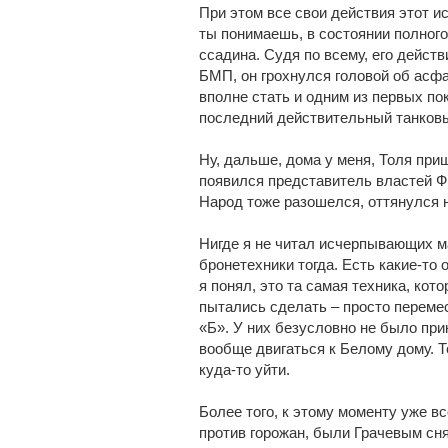
При этом все свои действия этот и
ты понимаешь, в состоянии полного
ссадина. Судя по всему, его дейст
БМП, он грохнулся головой об асфал
вполне стать и одним из первых по
последний действительный танковы
Ну, дальше, дома у меня, Толя при
появился представитель властей Ф
Народ тоже разошелся, оттянулся н
Нигде я не читал исчерпывающих ма
бронетехники тогда. Есть какие-то 
я понял, это та самая техника, кот
пытались сделать – просто перемес
«Б». У них безусловно не было при
вообще двигаться к Белому дому. 
куда-то уйти.
Более того, к этому моменту уже вс
против горожан, были Грачевым сн