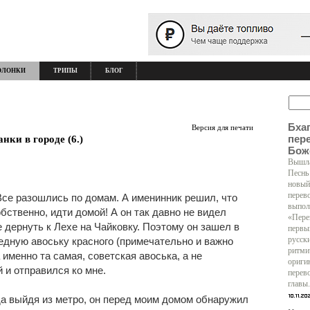
ОЛОНКИ
ТРИПЫ
БЛОГ
Бха
Версия для печати
пер
нки в городе (6.)
Бож
Вышла
Песнь
новый
перев
Все разошлись по домам. А именинник решил, что
выпол
обственно, идти домой! А он так давно не видел
«Пере
 дернуть к Лехе на Чайковку. Поэтому он зашел в
первы
едную авоську красного (примечательно и важно
русск
ритми
 именно та самая, советская авоська, а не
ориги
й и отправился ко мне.
перев
главы.
да выйдя из метро, он перед моим домом обнаружил