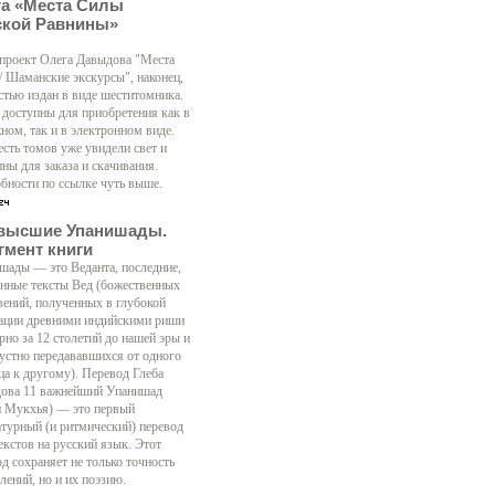
га «Места Силы
ской Равнины»
 проект Олега Давыдова "Места
/ Шаманские экскурсы", наконец,
стью издан в виде шеститомника.
 доступны для приобретения как в
ном, так и в электронном виде.
есть томов уже увидели свет и
ны для заказа и скачивания.
бности по ссылке чуть выше.
высшие Упанишады.
гмент книги
шады — это Веданта, последние,
нные тексты Вед (божественных
вений, полученных в глубокой
ации древними индийскими риши
рно за 12 столетий до нашей эры и
 устно передававшихся от одного
ца к другому). Перевод Глеба
ова 11 важнейший Упанишад
н Мукхья) — это первый
атурный (и ритмический) перевод
екстов на русский язык. Этот
д сохраняет не только точность
лений, но и их поэзию.