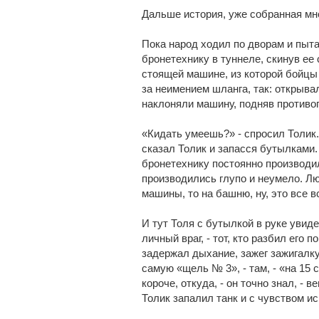
Дальше история, уже собранная мн
Пока народ ходил по дворам и пыта
бронетехнику в туннеле, скинув ее
стоящей машине, из которой бойцы 
за неимением шланга, так: открыва
наклоняли машину, подняв противоп
«Кидать умеешь?» - спросил Толик. 
сказал Толик и запасся бутылками.
бронетехнику постоянно производил
производились глупо и неумело. Лю
машины, то на башню, ну, это все в
И тут Толя с бутылкой в руке увидел
личный враг, - тот, кто разбил его п
задержал дыхание, зажег зажигалку
самую «щель № 3», - там, - «на 15 
короче, откуда, - он точно знал, - 
Толик запалил танк и с чувством ис