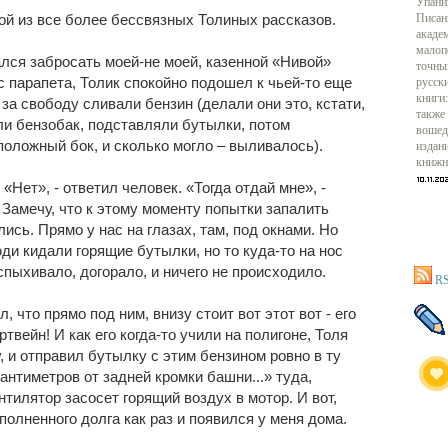
Упани
ой из все более бессвязных Толиных рассказов.
Писан
акаде
малоп
лся забросать моей-не моей, казенной «Нивой»
точны
 с парапета, Толик спокойно подошел к чьей-то еще
русск
книги:
за свободу сливали бензин (делали они это, кстати,
также
ли бензобак, подставляли бутылки, потом
вошед
оложный бок, и сколько могло – выливалось).
издан
книжн
«Нет», - ответил человек. «Тогда отдай мне», -
 Замечу, что к этому моменту попытки запалить
ись. Прямо у нас на глазах, там, под окнами. Но
ди кидали горящие бутылки, но то куда-то на нос
спыхивало, догорало, и ничего не происходило.
RS
, что прямо под ним, внизу стоит вот этот вот - его
ортвейн! И как его когда-то учили на полигоне, Толя
, и отправил бутылку с этим бензином ровно в ту
сантиметров от задней кромки башни...» туда,
вентилятор засосет горящий воздух в мотор. И вот,
полненного долга как раз и появился у меня дома.