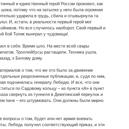
стинный и единственный герой России произвел, как
 шока, потому что на затылке у него была огромная
вительно ударила в грудь, сбила и отшвырнула та
ьт. И, кстати, в реальности первый герой мог
койников. Но все случилось наоборот. Свой первый и
й бой Толик выиграл у чудовища!
шел в себя. Время шло. На месте всей свары
илатов. Троллейбусы растащили. Техника ушла.
азад, к Белому дому.
териалов о том, что же это было за движение
отдельные разрозненные публикации, и, судя по ним,
орая подчинялась генералу Лебедю. И все, что они
титься по Садовому кольцу – из пункта «А» в пункт
каза свернуть из туннеля в Девятинский переулок и
Тем паче – его штурмовать. Они должны были мирно
е вопросы о том, будет или нет армия воевать
яты. Лебедь получил соответствующий приказ, и эти