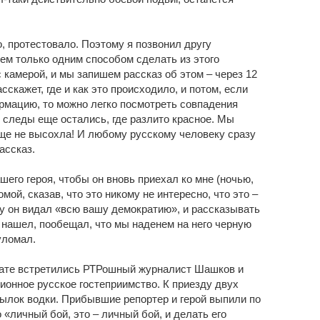
, протестовало. Поэтому я позвонил другу
ем только одним способом сделать из этого
 камерой, и мы запишем рассказ об этом – через 12
асскажет, где и как это происходило, и потом, если
ормацию, то можно легко посмотреть совпадения
е следы еще остались, где разлито красное. Мы
еще не высохла! И любому русскому человеку сразу
ассказ.
шего героя, чтобы он вновь приехал ко мне (ночью,
мой, сказав, что это никому не интересно, что это –
обу он видал «всю вашу демократию», и рассказывать
о нашел, пообещал, что мы наденем на него черную
 уломал.
омнате встретились РТРошный журналист Шашков и
ионное русское гостеприимство. К приезду двух
ылок водки. Прибывшие репортер и герой выпили по
 «личный бой, это – личный бой, и делать его