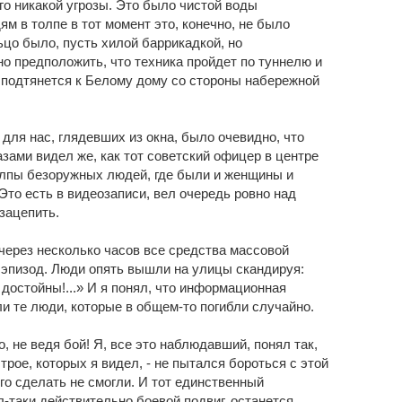
го никакой угрозы. Это было чистой воды
ям в толпе в тот момент это, конечно, не было
ьцо было, пусть хилой баррикадкой, но
но предположить, что техника пройдет по туннелю и
, подтянется к Белому дому со стороны набережной
 для нас, глядевших из окна, было очевидно, что
азами видел же, как тот советский офицер в центре
олпы безоружных людей, где были и женщины и
 Это есть в видеозаписи, вел очередь ровно над
 зацепить.
через несколько часов все средства массовой
эпизод. Люди опять вышли на улицы скандируя:
достойны!...» И я понял, что информационная
и те люди, которые в общем-то погибли случайно.
о, не ведя бой! Я, все это наблюдавший, понял так,
, трое, которых я видел, - не пытался бороться с этой
его сделать не смогли. И тот единственный
-таки действительно боевой подвиг, останется