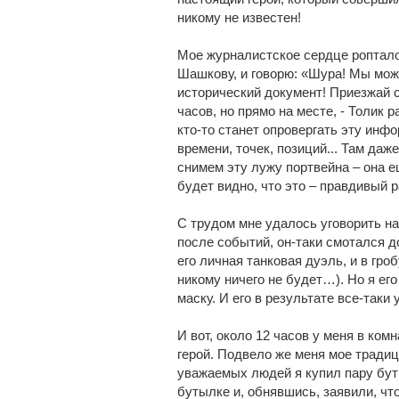
никому не известен!
Мое журналистское сердце роптало
Шашкову, и говорю: «Шура! Мы мож
исторический документ! Приезжай с
часов, но прямо на месте, - Толик р
кто-то станет опровергать эту инф
времени, точек, позиций... Там даж
снимем эту лужу портвейна – она 
будет видно, что это – правдивый р
С трудом мне удалось уговорить на
после событий, он-таки смотался до
его личная танковая дуэль, и в гр
никому ничего не будет…). Но я ег
маску. И его в результате все-таки
И вот, около 12 часов у меня в к
герой. Подвело же меня мое традиц
уважаемых людей я купил пару бут
бутылке и, обнявшись, заявили, что