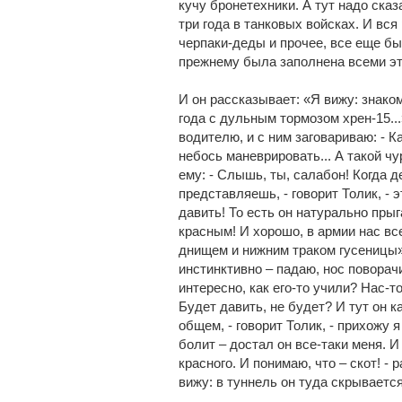
кучу бронетехники. А тут надо сказ
три года в танковых войсках. И вся
черпаки-деды и прочее, все еще был
прежнему была заполнена всеми эт
И он рассказывает: «Я вижу: знаком
года с дульным тормозом хрен-15...» 
водителю, и с ним заговариваю: - Ка
небось маневрировать... А такой чур
ему: - Слышь, ты, салабон! Когда д
представляешь, - говорит Толик, - 
давить! То есть он натурально прыг
красным! И хорошо, в армии нас вс
днищем и нижним траком гусеницы», 
инстинктивно – падаю, нос поворач
интересно, как его-то учили? Нас-то
Будет давить, не будет? И тут он к
общем, - говорит Толик, - прихожу я
болит – достал он все-таки меня. И
красного. И понимаю, что – скот! -
вижу: в туннель он туда скрываетс