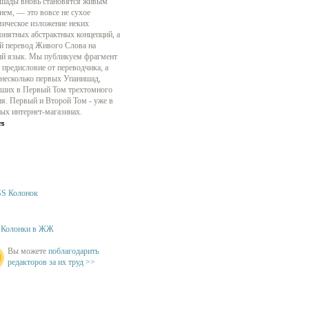
шады вновь становятся живым
ием, — это вовсе не сухое
мическое изложение неких
онятных абстрактных концепций, а
й перевод Живого Слова на
ий язык. Мы публикуем фрагмент
 предисловие от переводчика, а
 несколько первых Упанишад,
ших в Первый Том трехтомного
ия. Первый и Второй Том - уже в
ых интернет-магазинах.
S Колонок
Колонки в ЖЖ
Вы можете
поблагодарить
редакторов за их труд >>