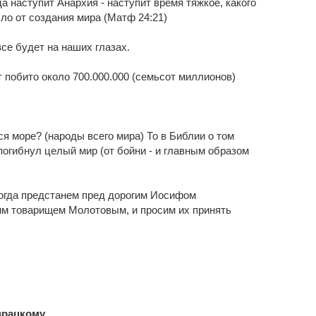
да наступит Анархия - наступит время тяжкое, какого
ло от создания мира (Матф 24:21)
все будет на наших глазах.
 побито около 700.000.000 (семьсот миллионов)
я море? (народы всего мира) То в Библии о том
 погибнул целый мир (от бойни - и главным образом
когда предстанем пред дорогим Иосифом
гим товарищем Молотовым, и просим их принять
врацкому