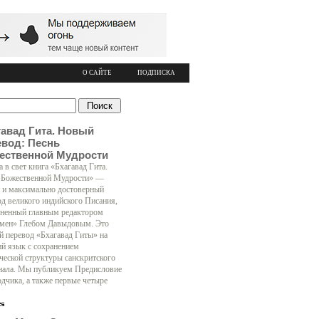
О САЙТЕ
ПОДПИСКА
гавад Гита. Новый
евод: Песнь
ественной Мудрости
 в свет книга «Бхагавад Гита.
 Божественной Мудрости» —
 и максимально достоверный
од великого индийского Писания,
ненный главным редактором
мен» Глебом Давыдовым. Это
й перевод «Бхагавад Гиты» на
ий язык с сохранением
ческой структуры санскритского
нала. Мы публикуем Предисловие
одчика, а также первые четыре