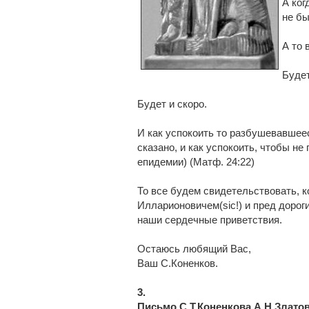
А ког
не бы
А то 
Будет
Будет и скоро.
И как успокоить то разбушевавшеес
сказано, и как успокоить, чтобы не
епидемии) (Матф. 24:22)
То все будем свидетельствовать, 
Илларионовичем(sic!) и пред доро
наши сердечные приветствия.
Остаюсь любящий Вас,
Ваш С.Коненков.
3.
Письмо С.Т.Коненкова А.Н.Злато