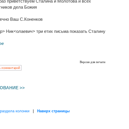
раз приветствуем Сталина и Молотова и всех
тников дела Божия
ечно Ваш С.Коненков
др> Ник<олаевич> три етих письма показать Сталину
ое
Версия для печати
ОВАНИЕ >>
раздела колонки
|
Наверх страницы