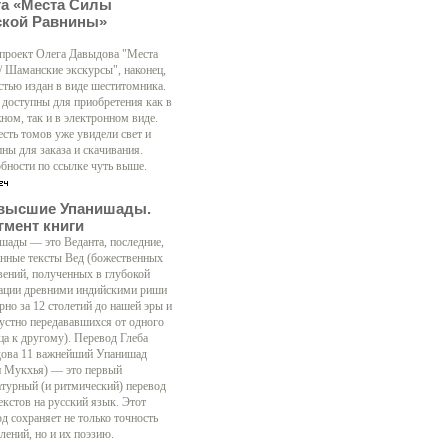
га «Места Силы
ской Равнины»
 проект Олега Давыдова "Места
/ Шаманские экскурсы", наконец,
стью издан в виде шеститомника.
 доступны для приобретения как в
ном, так и в электронном виде.
есть томов уже увидели свет и
ны для заказа и скачивания.
бности по ссылке чуть выше.
высшие Упанишады.
гмент книги
шады — это Веданта, последние,
нные тексты Вед (божественных
вений, полученных в глубокой
ации древними индийскими риши
рно за 12 столетий до нашей эры и
 устно передававшихся от одного
ца к другому). Перевод Глеба
ова 11 важнейший Упанишад
н Мукхья) — это первый
атурный (и ритмический) перевод
екстов на русский язык. Этот
д сохраняет не только точность
лений, но и их поэзию.