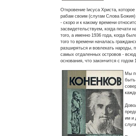
Откровение Iисуса Христа, которое
рабам своим (слугам Слова Божия) 
- скоро и к какому времени относи
засвидетельствуем, когда печати н
того, а именно 1936 года, когда бы
того то времени началась гражданск
разширяться и вовлекать народы, 
самых отдаленных островов - всюд
основания, что закончится с годом 
Мы п
быть 
сове
кажд
Довол
пред
им и
слуг