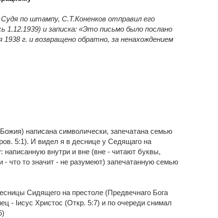
. Судя по штампу, С.Т.Коненков отправил его
сь 1.12.1939) и записка: «Это письмо было послано
 1938 г. и возвращено обратно, за ненахождением
 Божия) написана символически, запечатана семью
ов. 5:1). И видел я в деснице у Седящаго на
: написанную внутри и вне (вне - читают буквы,
и - что то значит - не разумеют) запечатанную семью
 десницы Сидящего на престоле (Предвечнаго Бога
ец - Iисус Христос (Откр. 5:7) и по очереди снимал
6)