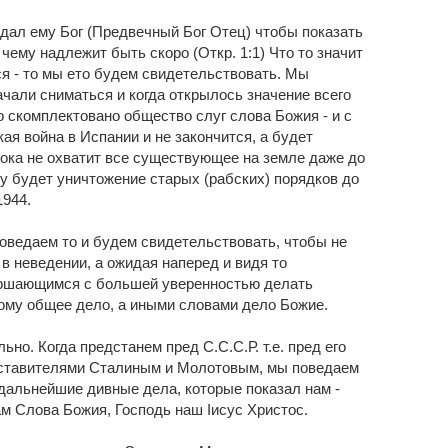
 дал ему Бог (Предвечный Бог Отец) чтобы показать
чему надлежит быть скоро (Откр. 1:1) Что то значит
тся - то мы ето будем свидетельствовать. Мы
ачали сниматься и когда открылось значение всего
ло скомплектовано общество слуг слова Божия - и с
ая война в Испании и не закончится, а будет
пока не охватит все существующее на земле даже до
у будет уничтожение старых (рабских) порядков до
1944.
оведаем то и будем свидетельствовать, чтобы не
в неведении, а ожидая наперед и видя то
ршающимся с большей уверенностью делать
ому общее дело, а иными словами дело Божие.
ьно. Когда предстанем пред С.С.С.Р. т.е. пред его
ставителями Сталиным и Молотовым, мы поведаем
 дальнейшие дивные дела, которые показал нам -
ам Слова Божия, Господь наш Iисус Христос.