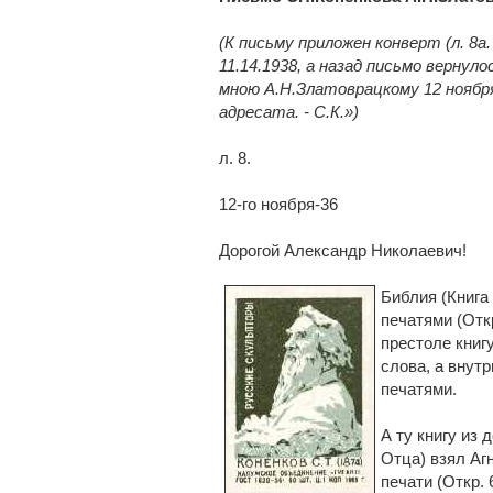
(К письму приложен конверт (л. 8а
11.14.1938, а назад письмо вернуло
мною А.Н.Златоврацкому 12 ноября
адресата. -
С.К.»)
л. 8.
12-го ноября-36
Дорогой Александр Николаевич!
Библия (Книга
печатями (Откр
престоле книгу
слова, а внутр
печатями.
А ту книгу из
Отца) взял Агн
печати (Откр. 