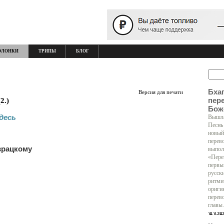
ОЛОНКИ
ТРИПЫ
БЛОГ
Бха
Версия для печати
пер
2.)
Бож
десь
Вышла
Песнь
новый
перев
врацкому
выпол
«Пере
первы
русск
ритми
ориги
перев
главы.