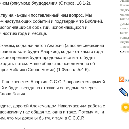
Упани
ином (опиумом) блудодеяния (Откров. 18:1-2).
Писан
акаде
ству на каждый поставленный нам вопрос. Мы
малоп
точны
ом наступающих событий и подтвердим то Библией,
русск
исполнявшихся событий, исполняющихся и
книги:
очностию года и месяца.
также
вошед
издан
кажем, когда начнется Анархия (а после свержения
книжн
правительств будет Анархия), когда - от какого года
какого времени будет продолжаться и что будет
сходить потом. Наше общество осведомлено об
чрез Библию (Слово Божие) (1 Фессал.5:4-6).
RS
.Р не коснется Анархия. С.С.С.Р охраняется армией
й и будет всегда на страже и осведомлен через
Слова Божия.
идите, дорогой Алекс<андр> Никол<аевич> работа с
евиками у нас общая т.е. одна и таже. Потому мы и
им, что мы должны быт<ь> там, в С.С.С.Р.