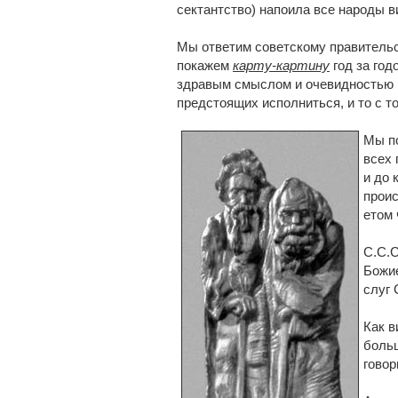
сектантство) напоила все народы в
Мы ответим советскому правитель
покажем
карту-картину
год за год
здравым смыслом и очевидностью 
предстоящих исполниться, и то с т
Мы по
всех 
и до 
прои
етом 
С.С.С
Божие
слуг 
Как в
больш
говор