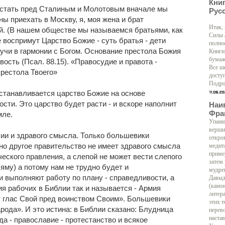
Кни
стать пред Сталиным и Молотовым вначале мы
Рус
ны приехать в Москву, я, моя жена и брат
Итак,
й. (В нашем обществе мы называемся братьями, как
Силы 
 воспримут Царство Божие - суть братья - дети
полно
учи в гармонии с Богом. Основание престола Божия
Книги
бумаж
вость (Псал. 88.15). «Правосудие и правота -
Все ш
престола Твоего»
доступ
Подро
устанавливается царство Божие на основе
сти. Это царство будет расти - и вскоре наполнит
Наи
Фра
мле.
Упани
верши
ии и здравого смысла. Только большевики
откро
о другое правительство не имеет здравого смысла
медит
приме
еского правления, а слепой не может вести слепого
затем
 яму) а потому нам не трудно будет и
мудре
 выполняют работу по плану - справедливости, а
Давыд
(кано
я рабочих в Библии так и называется - Армия
литер
т глас Свой пред воинством Своим». Большевики
этих т
арода». И это истина: в Библии сказано: Блудница
перево
настав
а - православие - протестанство и всякое