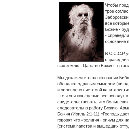
Чтобы пред
трое соглас
Заборовски
все которые
Божие - буд
- справедли
основание 
В С.С.С.Р 
справедливо
всю землю - Царство Божие - на зе
Мы докажем ето на основании Библ
обладают здравым смыслом (ни одн
и ослеплено системой капиталистич
- то и они как слепые все попадут в
свидетельствовать, что большевики
следовательно работу Божию. Арми
Божия (Иоиль 2:1-11) «Господь дас
говорят что «религия - опиум для н
(система папства и вышедших оттуд