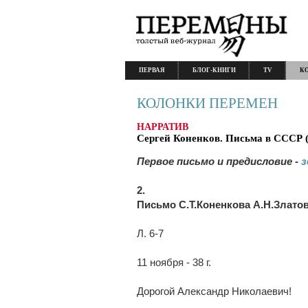
ПЕРВАЯ
БЛОГ-КНИГИ
TV
К
КОЛОНКИ ПЕРЕМЕН
НАРРАТИВ
Сергей Коненков. Письма в СССР (
Первое письмо и предисловие -
з
2.
Письмо С.Т.Коненкова А.Н.Злато
Л. 6-7
11 ноября - 38 г.
Дорогой Александр Николаевич!