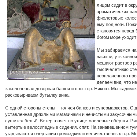
лицом сидит в окр
ароматических па
фиолетовые колос
ему под ноги. Пож
становятся перед 
богом море уходит
Мы забираемся на 
насыпи, утыканной
мешают раствор р
тысячелетнюю стен
неоплаченного про
делаем вид, что н
заколоченная дозорная башня и простор. Никого. Мы садимся
расковыриваем бутылку вина.
С одной стороны стены – толчея банков и супермаркетов. С д
уставленная дряхлыми магазинами и нечистыми закусочным
сушится бельё. Ветер гоняет по улице масленые обёртки. Рик
вытертые велосипедные сидения, спят. На занавешенном тум
угадываются очертания громоздких и величественных гор. М