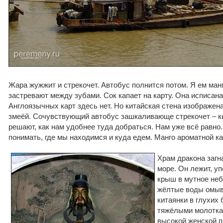
Жара жужжит и стрекочет. Автобус полнится потом. Я ем ман
застревают между зубами. Сок капает на карту. Она исписан
Англоязычных карт здесь нет. Но китайская стена изображен
змеёй. Сочувствующий автобус зашкаливающе стрекочет – к
решают, как нам удобнее туда добраться. Нам уже всё равно
понимать, где мы находимся и куда едем. Манго ароматной к
Храм дракона загн
море. Он лежит, у
крыш в мутное неб
жёлтые воды омыв
китаянки в глухих
тяжёлыми молоткам
высокой женской п