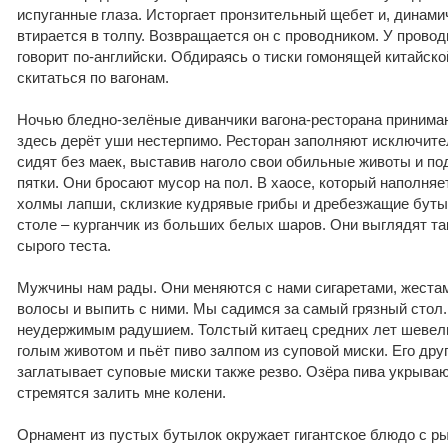
испуганные глаза. Исторгает пронзительный щебет и, динами
втирается в толпу. Возвращается он с проводником. У провод
говорит по-английски. Обдираясь о тиски гомонящей китайск
скитаться по вагонам.
Ночью бледно-зелёные диванчики вагона-ресторана принимаю
здесь дерёт уши нестерпимо. Ресторан заполняют исключит
сидят без маек, выставив наголо свои обильные животы и п
пятки. Они бросают мусор на пол. В хаосе, который наполняе
холмы лапши, склизкие кудрявые грибы и дребезжащие буты
столе – курганчик из больших белых шаров. Они выглядят та
сырого теста.
Мужчины нам рады. Они меняются с нами сигаретами, жестам
волосы и выпить с ними. Мы садимся за самый грязный стол.
неудержимым радушием. Толстый китаец средних лет шевел
голым животом и пьёт пиво залпом из суповой миски. Его друг
заглатывает суповые миски также резво. Озёра пива укрываю
стремятся залить мне колени.
Орнамент из пустых бутылок окружает гигантское блюдо с ры