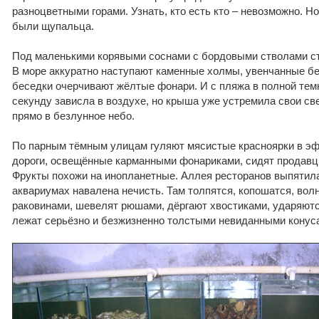
разноцветными горами. Узнать, кто есть кто – невозможно. Н
были щупальца.
Под маленькими корявыми соснами с бордовыми стволами ст
В море аккуратно наступают каменные холмы, увенчанные б
беседки очерчивают жёлтые фонари. И с пляжа в полной темн
секунду зависла в воздухе, но крыша уже устремила свои св
прямо в безлунное небо.
По парным тёмным улицам гуляют мясистые красноярки в эф
дороги, освещённые карманными фонариками, сидят продавц
Фрукты похожи на инопланетные. Аллея ресторанов выпятил
аквариумах навалена нечисть. Там толпятся, копошатся, во
раковинами, шевелят рюшами, дёргают хвостиками, ударяютс
лежат серьёзно и безжизненно толстыми невиданными конус