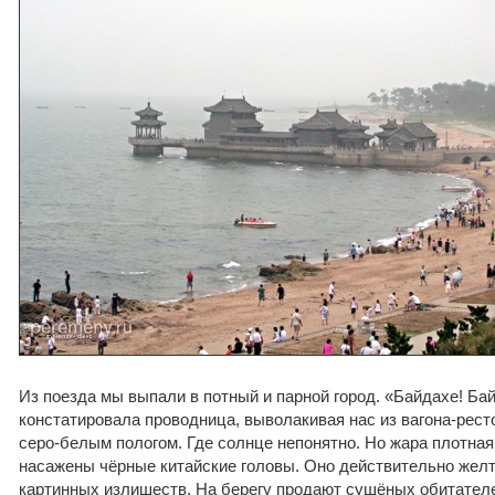
Из поезда мы выпали в потный и парной город. «Байдахе! Бай
констатировала проводница, выволакивая нас из вагона-рест
серо-белым пологом. Где солнце непонятно. Но жара плотная 
насажены чёрные китайские головы. Оно действительно желт
картинных излишеств. На берегу продают сушёных обитател