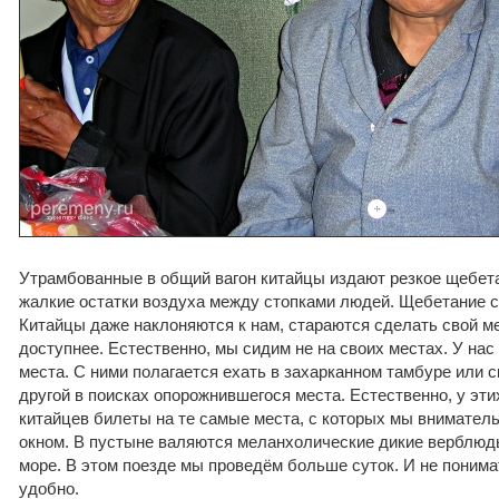
Утрамбованные в общий вагон китайцы издают резкое щебета
жалкие остатки воздуха между стопками людей. Щебетание с
Китайцы даже наклоняются к нам, стараются сделать свой м
доступнее. Естественно, мы сидим не на своих местах. У на
места. С ними полагается ехать в захарканном тамбуре или ск
другой в поисках опорожнившегося места. Естественно, у эт
китайцев билеты на те самые места, с которых мы внимател
окном. В пустыне валяются меланхолические дикие верблю
море. В этом поезде мы проведём больше суток. И не понима
удобно.