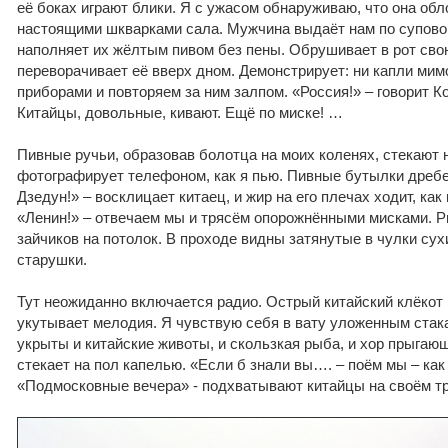
её боках играют блики. Я с ужасом обнаруживаю, что она об
настоящими шкварками сала. Мужчина выдаёт нам по суповой
наполняет их жёлтым пивом без пены. Обрушивает в рот свою
переворачивает её вверх дном. Демонстрирует: ни капли ми
приборами и повторяем за ним залпом. «Россия!» – говорит К
Китайцы, довольные, кивают. Ещё по миске! …
Пивные ручьи, образовав болотца на моих коленях, стекают 
фотографирует телефоном, как я пью. Пивные бутылки дреб
Дзедун!» – восклицает китаец, и жир на его плечах ходит, ка
«Ленин!» – отвечаем мы и трясём опорожнёнными мисками. 
зайчиков на потолок. В проходе видны затянутые в чулки су
старушки.
Тут неожиданно включается радио. Острый китайский клёкот
укутывает мелодия. Я чувствую себя в вату уложенным ста
укрыты и китайские животы, и скользкая рыба, и хор прыгаю
стекает на пол капелью. «Если б знали вы…. – поём мы – ка
«Подмосковные вечера» - подхватывают китайцы на своём т