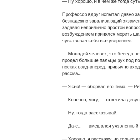
— Ну хорошо, и в чем же тогда сут
Профессор вдруг испытал давно за
безнадежно заваливающий экзамен,
задавая неприлично простой вопро
возбуждением принялся мерить ша
чувствовал себя все увереннее.
— Молодой человек, это беседа не 
продел большие пальцы рук под по
носках взад-вперед, привычно входя
рассма...
— Ясно! — оборвал его Тима. — Ри
— Конечно, могу, — ответила девуш
— Ну, тогда рассказывай.
— Да-с... — вмешался уязвленный 
— Хорошо, я расскажу, но только д