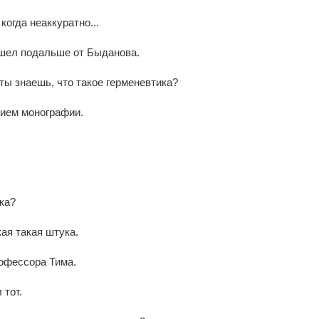
 когда неаккуратно...
ошел подальше от Быданова.
, ты знаешь, что такое герменевтика?
нием монографии.
ка?
ая такая штука.
офессора Тима.
тот.