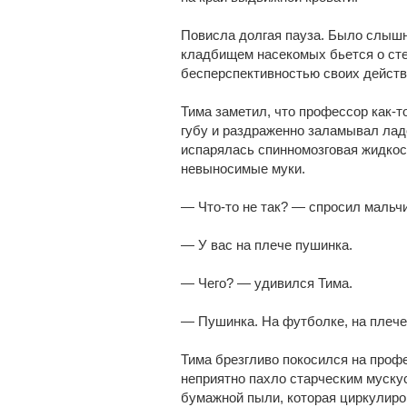
Повисла долгая пауза. Было слышн
кладбищем насекомых бьется о сте
бесперспективностью своих действи
Тима заметил, что профессор как-т
губу и раздраженно заламывал ладо
испарялась спинномозговая жидкос
невыносимые муки.
— Что-то не так? — спросил мальч
— У вас на плече пушинка.
— Чего? — удивился Тима.
— Пушинка. На футболке, на плече
Тима брезгливо покосился на профе
неприятно пахло старческим муску
бумажной пыли, которая циркулиро