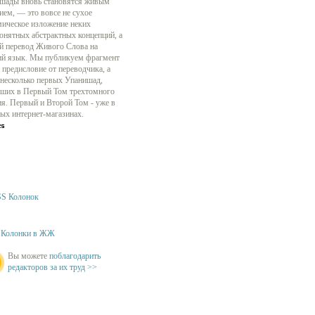
шады вновь становятся живым
ием, — это вовсе не сухое
мическое изложение неких
онятных абстрактных концепций, а
й перевод Живого Слова на
ий язык. Мы публикуем фрагмент
 предисловие от переводчика, а
 несколько первых Упанишад,
ших в Первый Том трехтомного
ия. Первый и Второй Том - уже в
ых интернет-магазинах.
S Колонок
Колонки в ЖЖ
Вы можете
поблагодарить
редакторов за их труд >>