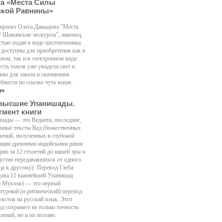
га «Места Силы
ской Равнины»
 проект Олега Давыдова "Места
/ Шаманские экскурсы", наконец,
стью издан в виде шеститомника.
 доступны для приобретения как в
ном, так и в электронном виде.
есть томов уже увидели свет и
ны для заказа и скачивания.
бности по ссылке чуть выше.
высшие Упанишады.
гмент книги
шады — это Веданта, последние,
нные тексты Вед (божественных
вений, полученных в глубокой
ации древними индийскими риши
рно за 12 столетий до нашей эры и
 устно передававшихся от одного
ца к другому). Перевод Глеба
ова 11 важнейший Упанишад
н Мукхья) — это первый
атурный (и ритмический) перевод
екстов на русский язык. Этот
д сохраняет не только точность
лений, но и их поэзию.