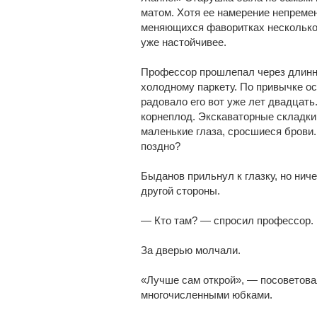
матом. Хотя ее намерение непреме
меняющихся фаворитках несколько 
уже настойчивее.
Профессор прошлепал через длинны
холодному паркету. По привычке ос
радовало его вот уже лет двадцать
корнеплод. Экскаваторные складки
маленькие глаза, сросшиеся брови.
поздно?
Быданов прильнул к глазку, но нич
другой стороны.
— Кто там? — спросил профессор.
За дверью молчали.
«Лучше сам открой», — посоветов
многочисленными юбками.