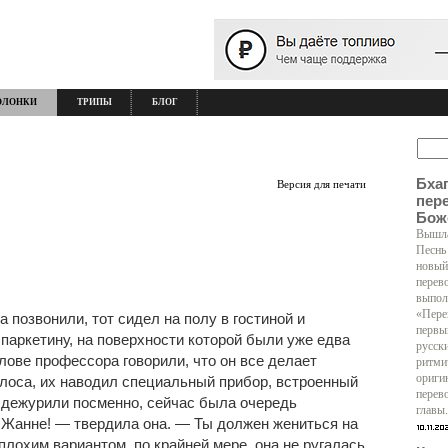
ОЛОНКИ
ТРИПЫ
БЛОГ
Бха
Версия для печати
пер
Бож
Вышла
Песнь
новый
перев
выпол
«Пере
 позвонили, тот сидел на полу в гостиной и
первы
аркетину, на поверхности которой были уже едва
русск
лове профессора говорили, что он все делает
ритми
ориги
олоса, их наводил специальный прибор, встроенный
перев
 дежурили посменно, сейчас была очередь
главы.
 Жанне! — твердила она. — Ты должен жениться на
лохим вариантом, по крайней мере, она не ругалась