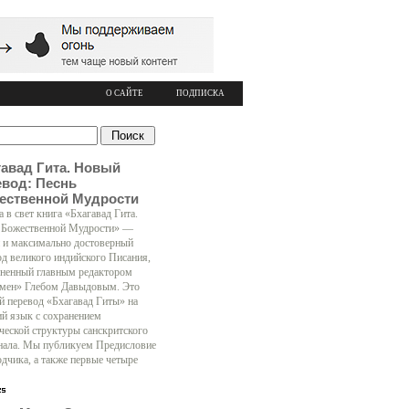
О САЙТЕ
ПОДПИСКА
гавад Гита. Новый
евод: Песнь
ественной Мудрости
 в свет книга «Бхагавад Гита.
 Божественной Мудрости» —
 и максимально достоверный
од великого индийского Писания,
ненный главным редактором
мен» Глебом Давыдовым. Это
й перевод «Бхагавад Гиты» на
ий язык с сохранением
ческой структуры санскритского
нала. Мы публикуем Предисловие
одчика, а также первые четыре