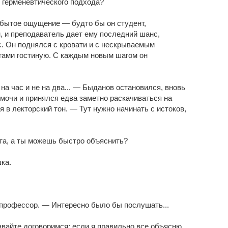
ь герменевтического подхода?
бытое ощущение — будто бы он студент,
 и преподаватель дает ему последний шанс,
с. Он поднялся с кровати и с нескрываемым
гами гостиную. С каждым новым шагом он
на час и не на два... — Быданов остановился, вновь
мочи и принялся едва заметно раскачиваться на
 в лекторский тон. — Тут нужно начинать с истоков,
та, а ты можешь быстро объяснить?
ка.
профессор. — Интересно было бы послушать...
авайте договоримся: если я правильно все объясню,