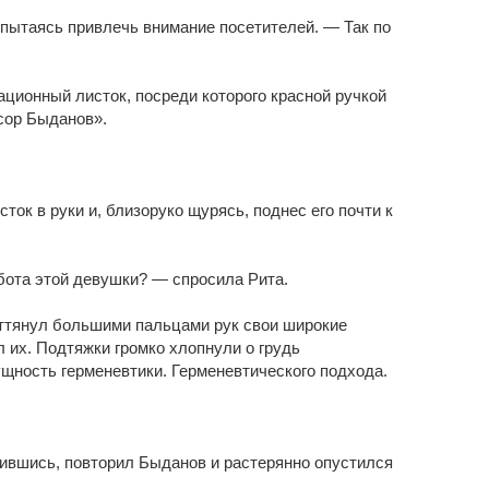
пытаясь привлечь внимание посетителей. — Так по
ционный листок, посреди которого красной ручкой
сор Быданов».
ток в руки и, близоруко щурясь, поднес его почти к
бота этой девушки? — спросила Рита.
ттянул большими пальцами рук свои широкие
л их. Подтяжки громко хлопнули о грудь
щность герменевтики. Герменевтического подхода.
ившись, повторил Быданов и растерянно опустился