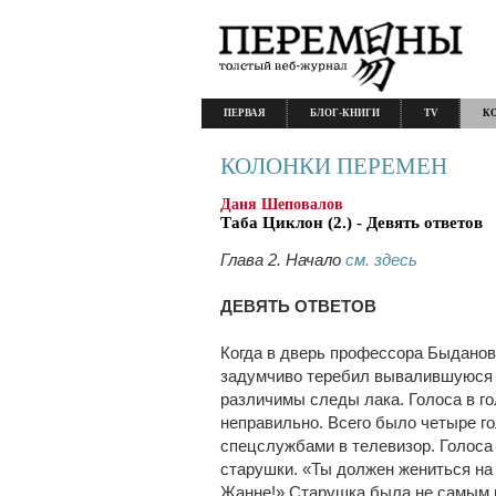
ПЕРВАЯ
БЛОГ-КНИГИ
TV
К
КОЛОНКИ ПЕРЕМЕН
Даня Шеповалов
Таба Циклон (2.) - Девять ответов
Глава 2. Начало
см. здесь
ДЕВЯТЬ ОТВЕТОВ
Когда в дверь профессора Быданова
задумчиво теребил вывалившуюся п
различимы следы лака. Голоса в го
неправильно. Всего было четыре г
спецслужбами в телевизор. Голоса
старушки. «Ты должен жениться на
Жанне!» Старушка была не самым п