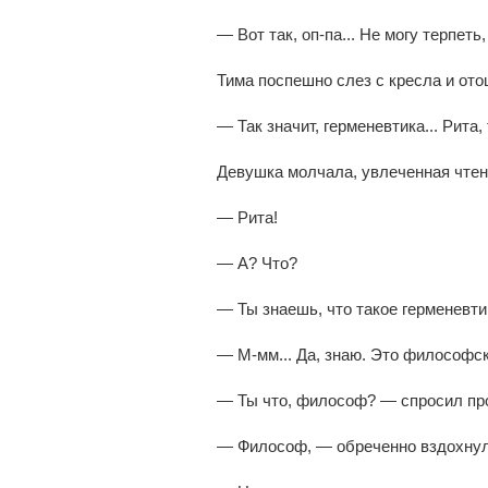
— Вот так, оп-па... Не могу терпеть,
Тима поспешно слез с кресла и от
— Так значит, герменевтика... Рита
Девушка молчала, увлеченная чте
— Рита!
— А? Что?
— Ты знаешь, что такое герменевти
— М-мм... Да, знаю. Это философск
— Ты что, философ? — спросил пр
— Философ, — обреченно вздохнул 