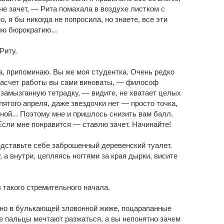
не зачет, — Рита помахала в воздухе листком с
 я бы никогда не попросила, но знаете, все эти
лю бюрократию...
Риту.
а, припоминаю. Вы же моя студентка. Очень редко
А насчет работы вы сами виноваты, — философ
замызганную тетрадку, — видите, не хватает целых
 пятого апреля, даже звездочки нет — просто точка,
сной... Поэтому мне и пришлось снизить вам балл.
. Если мне понравится — ставлю зачет. Начинайте!
едставьте себе заброшенный деревенский туалет.
 а внутри, цепляясь ногтями за края дырки, висите
 такого стремительного начала.
ено в булькающей зловонной жиже, поцарапанные
е пальцы мечтают разжаться, а вы непонятно зачем