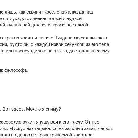
о лишь, как скрипит кресло-качалка да над
кло муха, утомленная жарой и нудной
й, очевидной для всех, кроме нее самой.
о странно косится на него. Быданов кусал нижнюю
ни, будто бы с каждой новой секундой из его тела
ть или происходило еще что-то, доставлявшее ему
ик философа.
. Вот здесь. Можно я сниму?
ссорскую руку, тянущуюся к его плечу. От нее
сом. Мускус накладывался на затхлый запах мелкой
вала по давно не проветриваемой квартире.