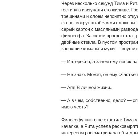
Через несколько секунд Тима и Ри
гостиную и изучали его жилище. Г
трещинами и слоем непонятно отку
стене, вокруг штабелями сложены 
серый картон с масляными развода
философа. За окном прогрохотал т
двойные стекла. В пустом простра
засохшие комары и мухи — внушите
— Интересно, а зачем ему носок н
— Не знаю. Может, он ему счастье
— Ага! В личной жизни...
— А в чем, собственно, дело? — сп
имею честь?
Философу никто не ответил: Тима у
качалке, а Рита успела расковырят
интересом рассматривала объемны