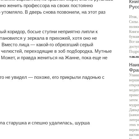
Кни
нно женить профессора на своих постоянно
Рус
утомляло. В дверь снова позвонили, на этот раз
Итак,
Силы 
полно
й коридор, босые ступни неприятно липли к
Книги
бумаж
тановился у зеркала в прихожей, хотя оно не
Все ш
. Вместо лица — какой-го обрюзгший серый
доступ
 челюстей, переходящие в зоб подбородка. Мутные
Подро
 Может, и правда жениться на Жанне, пока еще не
Наи
Фра
Упани
его не увидел — похоже, его прикрыли ладонью с
верши
откро
медит
приме
затем
мудре
Давыд
(кано
литер
ала старушка и спешно удалилась, шурша
этих т
перево
настав