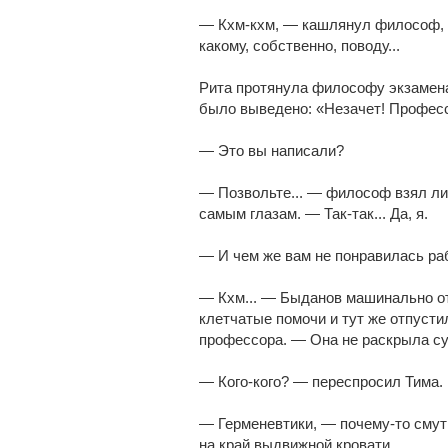
— Кхм-кхм, — кашлянул философ, 
какому, собственно, поводу...
Рита протянула философу экзамена
было выведено: «Незачет! Профес
— Это вы написали?
— Позвольте... — философ взял лис
самым глазам. — Так-так... Да, я.
— И чем же вам не понравилась ра
— Кхм... — Быданов машинально о
клетчатые помочи и тут же отпусти
профессора. — Она не раскрыла су
— Кого-кого? — переспросил Тима.
— Герменевтики, — почему-то смут
на край выдвижной кровати.