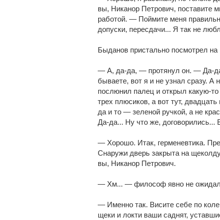
вы, Никанор Петрович, поставите м
работой. — Поймите меня правильно,
допуски, пересдачи... Я так не люб
Быданов пристально посмотрел на 
— А, да-да, — протянул он. — Да-д
бываете, вот я и не узнал сразу. 
послюнил палец и открыл какую-то 
трех плюсиков, а вот тут, двадцать
да и то — зеленой ручкой, а не кра
Да-да... Ну что же, договорились..
— Хорошо. Итак, герменевтика. Пр
Снаружи дверь закрыта на щеколду,
вы, Никанор Петрович.
— Хм... — философ явно не ожидал
— Именно так. Висите себе по кол
щеки и локти ваши саднят, уставши