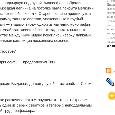
Упани
та, поднырнув под рукой философа, пробрались в
Писан
ромоздкая лепнина на потолке была покрыта мелкими
акаде
да взявшейся копоти. Старое пианино придвинуто к
малоп
точны
прямоугольные свертки, упакованные в грубый
русск
ми — видимо, тираж одной из научных монографий
книги:
рамвай, заставивший звонко задрожать пыльные
также
вошед
нстве между ними мирно покоились кверху лапками
издан
льная коллекция нескольких сезонов.
книжн
а люстре?
 приносит? — предположил Тим.
RS
росил Быданов, догнав друзей в гостиной. — С кем
же раскачивался в стонущем от старости кресле-
ь один из серых свертков и теперь с неподдельным
й труд профессора.