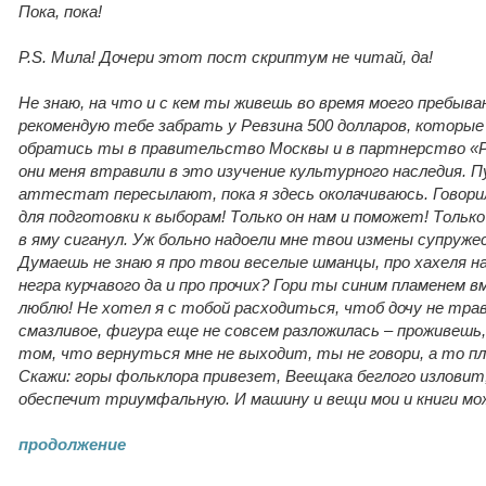
Пока, пока!
P.S. Мила! Дочери этот пост скриптум не читай, да!
Не знаю, на что и с кем ты живешь во время моего пребыван
рекомендую тебе забрать у Ревзина 500 долларов, которые я
обратись ты в правительство Москвы и в партнерство «Р
они меня втравили в это изучение культурного наследия. 
аттестат пересылают, пока я здесь околачиваюсь. Говори
для подготовки к выборам! Только он нам и поможет! Только
в яму сиганул. Уж больно надоели мне твои измены супруже
Думаешь не знаю я про твои веселые шманцы, про хахеля н
негра курчавого да и про прочих? Гори ты синим пламенем в
люблю! Не хотел я с тобой расходиться, чтоб дочу не тра
смазливое, фигура еще не совсем разложилась – проживешь, 
том, что вернуться мне не выходит, ты не говори, а то 
Скажи: горы фольклора привезет, Веещака беглого изловит,
обеспечит триумфальную. И машину и вещи мои и книги мо
продолжение