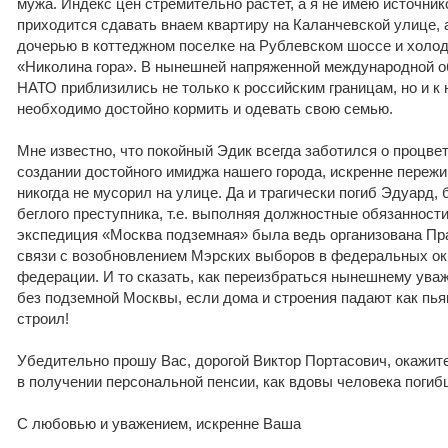
мужа. Индекс цен стремительно растет, а я не имею источни
приходится сдавать внаем квартиру на Каланчевской улице, 
дочерью в коттеджном поселке на Рублевском шоссе и холод
«Николина гора». В нынешней напряженной международной об
НАТО приблизились не только к российским границам, но и к
необходимо достойно кормить и одевать свою семью.
Мне известно, что покойный Эдик всегда заботился о процве
создании достойного имиджа нашего города, искренне переж
никогда не мусорил на улице. Да и трагически погиб Эдуард
беглого преступника, т.е. выполняя должностные обязанност
экспедиция «Москва подземная» была ведь организована Пр
связи с возобновлением Мэрских выборов в федеральных окр
федерации. И то сказать, как переизбраться нынешнему ува
без подземной Москвы, если дома и строения падают как пья
строил!
Убедительно прошу Вас, дорогой Виктор Портасович, окажит
в получении персональной пенсии, как вдовы человека погиб
С любовью и уважением, искренне Ваша