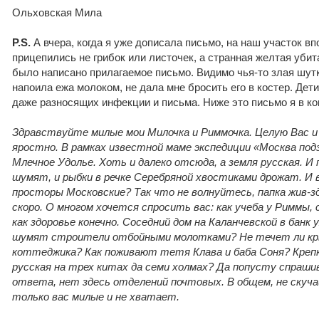
Ольховская Мила
P.S.
А вчера, когда я уже дописала письмо, на наш участок вп
прицепились не грибок или листочек, а странная желтая убит
было написано прилагаемое письмо. Видимо чья-то злая шутк
напоила ежа молоком, не дала мне бросить его в костер. Дет
даже разносящих инфекции и письма. Ниже это письмо я в ко
Здравствуйте милые мои Милочка и Риммочка. Целую Вас и 
яростно. В рамках известной маме экспедиции «Москва подз
Млечное Удолье. Хоть и далеко отсюда, а земля русская. И
шумят, и рыбки в речке Серебряной хвостиками дрожат. И 
просторы Московские? Так что не волнуйтесь, папка жив-зд
скоро. О многом хочется спросить вас: как учеба у Риммы,
как здоровье конечно. Соседний дом на Каланчевской в банк 
шумят строители отбойными молотками? Не течет ли кр
коттеджика? Как поживают тетя Клава и баба Соня? Креп
русская на трех китах да семи холмах? Да попусту спраши
ответа, нет здесь отделений почтовых. В общем, не скуча
только вас милые и не хватает.