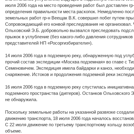
июля 2006 года на место проведения работ был доставлен гр-
определения правильности места раскопок. Немедленно посл
земельных работ гр-н Веещак В.К. совершил побег путем пры
Сопровождающий его конвой преследования не организовал.
Ольховский Э.Б. добровольно вызвался преследовать подсл
прыжок в углубление (без какого-либо давления сотрудников
представителей НП «Росоргизбиратели»).
14 июля 2006 года в подземную реку, обнаруженную под угл
прочий состав экспедиции «Москва подземная» во главе с Т
Семеновичем. Экспедиция имела байдарки и каноэ, необход
снаряжение. Истоков и продолжения подземной реки экспеди
16 июля 2006 года в подземную реку спустилась инициативн
подземного пространства (диггеров). Останков Ольховского Э
не обнаружила.
Поскольку земельные работы на указанной развязке создал
движению транспорта, 18 июля 2006 года началось восстанов
С 22 июля движение по третьему транспортному кольцу возо
объеме.