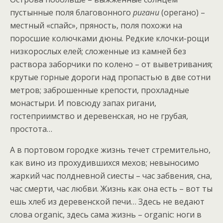
пустынные поля благовонного
ригани
(орегано) –
местный «спайс», пряность, поля похожи на
поросшие колючками дюны. Редкие клочки-рощи
низкорослых елей; сложенные из камней без
раствора заборчики по колено – от выветривания;
крутые горные дороги над пропастью в две сотни
метров; заброшенные крепости, прохладные
монастыри. И повсюду запах ригани,
гостеприимство и деревенская, но не грубая,
простота…
А в портовом городке жизнь течет стремительно,
как вино из прохудившихся мехов; невыносимо
жаркий час полдневной сиесты – час забвения, сна,
час смерти, час любви. Жизнь как она есть – вот ты
ешь хлеб из деревенской печи… Здесь не ведают
слова organic, здесь сама жизнь – organiс: ноги в