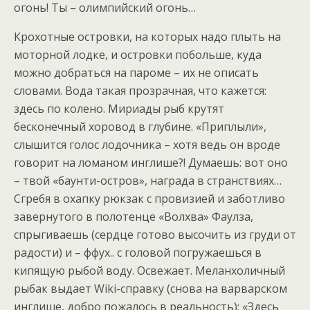
огонь! Ты – олимпийский огонь…
Крохотные островки, на которых надо плыть на
моторной лодке, и островки побольше, куда
можно добраться на пароме – их не описать
словами. Вода такая прозрачная, что кажется:
здесь по колено. Мириады рыб крутят
бесконечный хоровод в глубине. «Приплыли»,
слышится голос лодочника – хотя ведь он вроде
говорит на ломаном инглише?! Думаешь: вот оно
– твой «баунти-остров», награда в странствиях…
Сгребя в охапку рюкзак с провизией и заботливо
завернутого в полотенце «Волхва» Фаулза,
спрыгиваешь (сердце готово высочить из груди от
радости) и – ффух.. с головой погружаешься в
кипящую рыбой воду. Освежает. Меланхоличный
рыбак выдает Wiki-справку (снова на варварском
инглише, добро пожалось в реальность): «Здесь