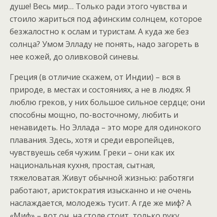
душе! Весь мир… Только ради этого чувства и
стоило жариться под афинским солнцем, которое
безжалостно к ослам и туристам. А куда же без
солнца? Умом Элладу не понять, надо загореть в
нее кожей, до оливковой синевы.
Греция (в отличие скажем, от Индии) – вся в
природе, в местах и состояниях, а не в людях. Я
люблю греков, у них большое сильное сердце; они
способны мощно, по-восточному, любить и
ненавидеть. Но Эллада – это море для одинокого
плавания. Здесь, хотя и среди европейцев,
чувствуешь себя чужим. Греки – они как их
национальная кухня, простая, сытная,
тяжеловатая. Живут обычной жизнью: работяги
работают, аристократия изысканно и не очень
наслаждается, молодежь тусит. А где же миф? А
«Миф» – вот он, на столе стоит, только руку