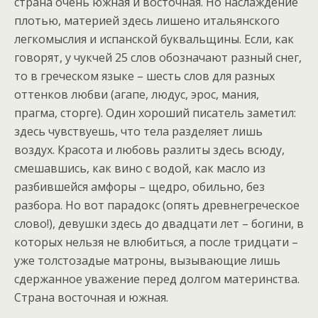
страна очень южная и восточная. Но наслаждение
плотью, материей здесь лишено итальянского
легкомыслия и испанской буквальщины. Если, как
говорят, у чукчей 25 слов обозначают разный снег,
то в греческом языке – шесть слов для разных
оттенков любви (агапе, людус, эрос, мания,
прагма, сторге). Один хороший писатель заметил:
здесь чувствуешь, что тела разделяет лишь
воздух. Красота и любовь разлиты здесь всюду,
смешавшись, как вино с водой, как масло из
разбившейся амфоры – щедро, обильно, без
разбора. Но вот парадокс (опять древнегреческое
слово!), девушки здесь до двадцати лет – богини, в
которых нельзя не влюбиться, а после тридцати –
уже толстозадые матроны, вызывающие лишь
сдержанное уважение перед долгом материнства.
Страна восточная и южная.