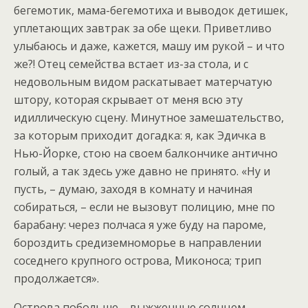
бегемотик, мама-бегемотиха и выводок детишек,
уплетающих завтрак за обе щеки. Приветливо
улыбаюсь и даже, кажется, машу им рукой – и что
же?! Отец семейства встает из-за стола, и с
недовольным видом раскатывает матерчатую
штору, которая скрывает от меня всю эту
идиллическую сцену. Минутное замешательство,
за которым приходит догадка: я, как Эдичка в
Нью-Йорке, стою на своем балкончике антично
голый, а так здесь уже давно не принято. «Ну и
пусть, – думаю, заходя в комнату и начиная
собираться, – если не вызовут полицию, мне по
барабану: через полчаса я уже буду на пароме,
бороздить средиземноморье в направлении
соседнего крупного острова, Миконоса; трип
продолжается».
Острова побольше – выжженные солнцем