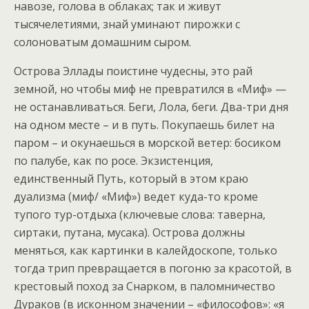
навозе, голова в облаках; так и живут
тысячелетиями, знай уминают пирожки с
солоноватым домашним сыром.
Острова Эллады поистине чудесны, это рай
земной, но чтобы миф не превратился в «Миф» —
не останавливаться. Беги, Лола, беги. Два-три дня
на одном месте – и в путь. Покупаешь билет на
паром – и окунаешься в морской ветер: босиком
по палубе, как по росе. Экзистенция,
единственный Путь, который в этом краю
дуализма (миф/ «Миф») ведет куда-то кроме
тупого тур-отдыха (ключевые слова: таверна,
сиртаки, путана, мусака). Острова должны
меняться, как картинки в калейдоскопе, только
тогда трип превращается в погоню за красотой, в
крестовый поход за Снарком, в паломничество
Дураков (в исконном значении – «философов»: «я