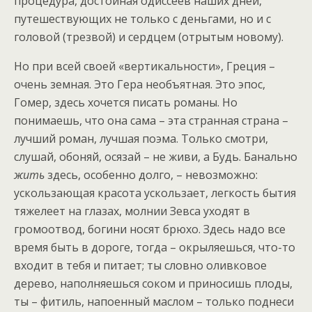
процедура, достойная одиссеев наших дней,
путешествующих не только с деньгами, но и с
головой (трезвой) и сердцем (отрытым новому).
Но при всей своей «вертикальности», Греция –
очень земная. Это Гера необъятная. Это эпос,
Гомер, здесь хочется писать романы. Но
понимаешь, что она сама – эта странная страна –
лучший роман, лучшая поэма. Только смотри,
слушай, обоняй, осязай – не живи, а Будь. Банально
жить
здесь, особенно долго, – невозможно:
ускользающая красота ускользает, легкость бытия
тяжелеет на глазах, молнии Зевса уходят в
громоотвод, богини носят брюхо. Здесь надо все
время быть в дороге, тогда – окрыляешься, что-то
входит в тебя и питает; ты словно оливковое
дерево, наполняешься соком и приносишь плоды,
ты – фитиль, напоенный маслом – только поднеси