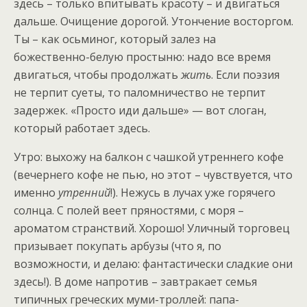
здесь – только впитывать красоту – и двигаться
дальше. Очищение дорогой. Утончение восторгом.
Ты – как осьминог, который залез на
божественно-белую простыню: надо все время
двигаться, чтобы продолжать
жить
. Если поэзия
не терпит суеты, то паломничество не терпит
задержек. «Просто иди дальше» — вот слоган,
который работает здесь.
Утро: выхожу на балкон с чашкой утреннего кофе
(вечернего кофе не пью, но этот – чувствуется, что
именно
утренний
!). Нежусь в лучах уже горячего
солнца. С полей веет пряностями, с моря –
ароматом странствий. Хорошо! Уличный торговец
призывает покупать арбузы (что я, по
возможности, и делаю: фантастически сладкие они
здесь!). В доме напротив – завтракает семья
типичных греческих муми-троллей: папа-