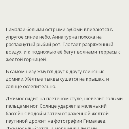
Гималаи белыми острыми зубами впиваются в
упругое синие небо. Аннапурна похожа на
распахнутый рыбий рот. Глотает разряженный
воздух, и к подножью её бегут волнами террасы с
жёлтой горчицей.
В самом низу жмутся друг к другу глиняные
домики. Жёлтые тыквы сушатся на крышах, и
солнце ослепительно.
Джимос сидит на плетёном стуле, шевелит голыми
пальцами ног. Солнце ударяет в маленький
бассейн с водой и затем отражённой жёлтой
паутиной дрожит на фотографии Гималаев.
Джимос улыбается, и морщинки лучами