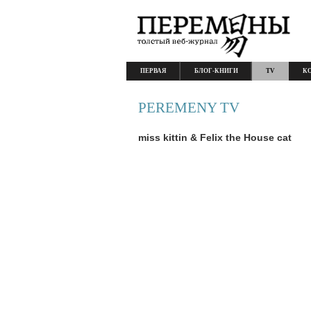
ПЕРВАЯ
БЛОГ-КНИГИ
TV
К
PEREMENY TV
miss kittin & Felix the House cat