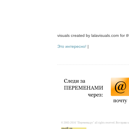
visuals created by lalavisuals.com for th
Это интересно!
|
© 2005-2016 "Перемены.ру" all rights reserved. Все прав