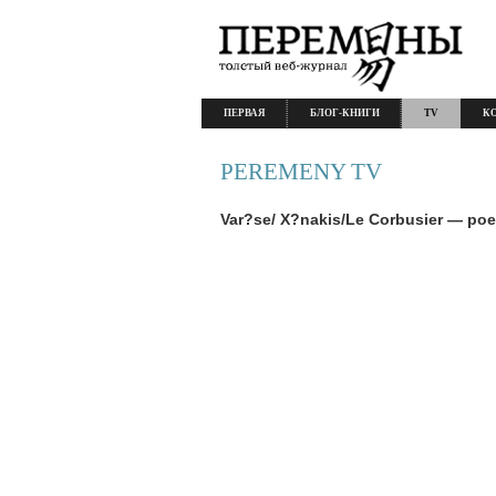
ПЕРВАЯ
БЛОГ-КНИГИ
TV
К
PEREMENY TV
Var?se/ X?nakis/Le Corbusier — poe