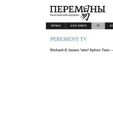
ПЕРВАЯ
БЛОГ-КНИГИ
TV
К
PEREMENY TV
Richard D James *aka* Aphex Twin 