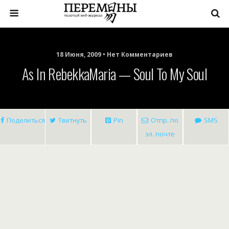
18 Июня, 2009 • Нет Комментариев
As In RebekkaMaria — Soul To My Soul
Поделиться
Твитнуть
Pin
Отпр. по
SMS
эл. почте